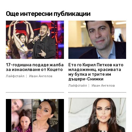
Още интересни публикации
17-годишна подаде жалба
Ето го Кирил Петков като
за изнасилване от Коцето
младоженец, красивата
му булка и трите им
Лайфстайл
Иван Ангелов
дъщери-Снимки
Лайфстайл
Иван Ангелов