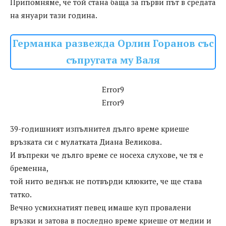
Припомняме, че той стана баща за първи път в средата
на януари тази година.
Германка развежда Орлин Горанов със
съпругата му Валя
Error9
Error9
39-годишният изпълнител дълго време криеше
връзката си с мулатката Диана Великова.
И въпреки че дълго време се носеха слухове, че тя е
бременна,
той нито веднъж не потвърди клюките, че ще става
татко.
Вечно усмихнатият певец имаше куп провалени
връзки и затова в последно време криеше от медии и