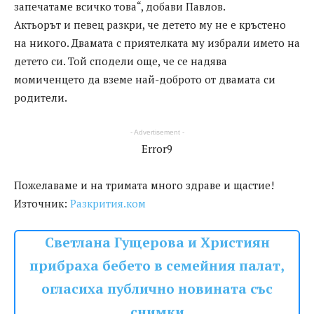
запечатаме всичко това“, добави Павлов.
Актьорът и певец разкри, че детето му не е кръстено
на никого. Двамата с приятелката му избрали името на
детето си. Той сподели още, че се надява
момиченцето да вземе най-доброто от двамата си
родители.
- Advertisement -
Error9
Пожелаваме и на тримата много здраве и щастие!
Източник:
Разкрития.ком
Светлана Гущерова и Християн
прибраха бебето в семейния палат,
огласиха публично новината със
снимки