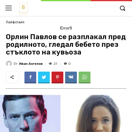
Лайфстайл
Error9
Орлин Павлов се разплакал пред
родилното, гледал бебето през
стъклото на кувьоза
От
Иван Ангелов
21
0