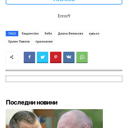
Error9
TAGS
бащинство
бебе
Диана Великова
кувьоз
Орлин Павлов
признания
Последни новини