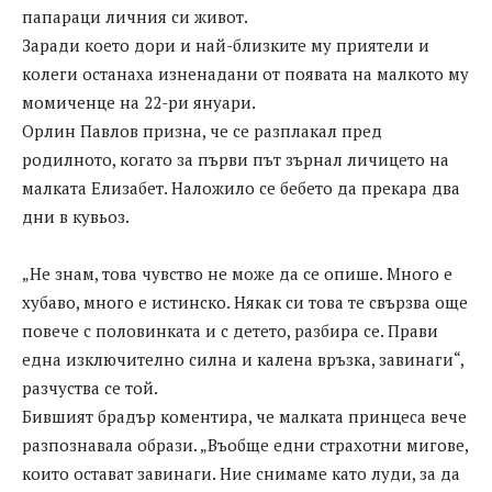
папараци личния си живот.
Заради което дори и най-близките му приятели и
колеги останаха изненадани от появата на малкото му
момиченце на 22-ри януари.
Орлин Павлов призна, че се разплакал пред
родилното, когато за първи път зърнал личицето на
малката Елизабет. Наложило се бебето да прекара два
дни в кувьоз.
„Не знам, това чувство не може да се опише. Много е
хубаво, много е истинско. Някак си това те свързва още
повече с половинката и с детето, разбира се. Прави
една изключително силна и калена връзка, завинаги“,
разчуства се той.
Бившият брадър коментира, че малката принцеса вече
разпознавала образи. „Въобще едни страхотни мигове,
които остават завинаги. Ние снимаме като луди, за да