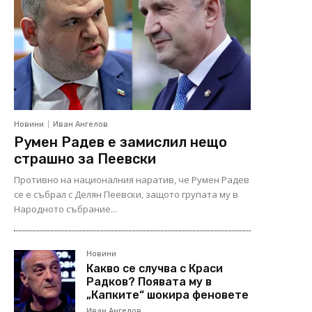
Новини
Иван Ангелов
Румен Радев е замислил нещо
страшно за Пеевски
Противно на националния наратив, че Румен Радев
се е събрал с Делян Пеевски, защото групата му в
Народното събрание...
Новини
Какво се случва с Краси
Радков? Появата му в
„Капките“ шокира феновете
Иван Ангелов