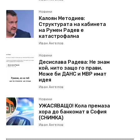
Новини
Калоян Методиев:
Структурата на кабинета
на Румен Радев е
катастрофална
Иван Ангелов
Новини
Десислава Радева: Не знам
кой, нито защо го прави.
Може би ДАНС и МВР имат
идея
Иван Ангелов
Новини
УЖАСЯВАЩО! Кола премаза
хора до банкомат в София
(СНИМКА)
Иван Ангелов