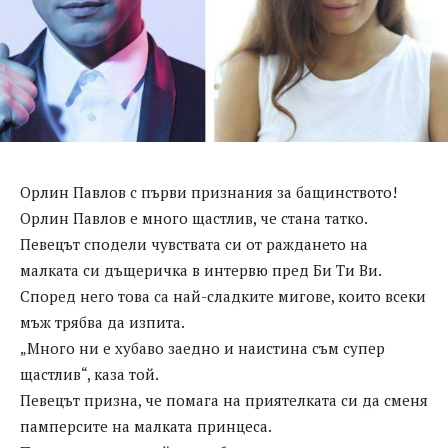
Орлин Павлов с първи признания за бащинството!
Орлин Павлов е много щастлив, че стана татко.
Певецът сподели чувствата си от раждането на
малката си дъщеричка в интервю пред Би Ти Ви.
Според него това са най-сладките мигове, които всеки
мъж трябва да изпита.
„Много ни е хубаво заедно и наистина съм супер
щастлив“, каза той.
Певецът призна, че помага на приятелката си да сменя
памперсите на малката принцеса.