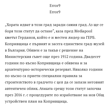
Error9
Error9
„Хората идват в този град заради самия град. Аз ще се
боря този статут да остане“, каза пред Mediapool
кметът Герданов, който е и местен лидер на ГЕРБ.
Копривщица е първият и засега единствен град-музей
в България. Обявен е за такъв с решение на
Министерския съвет още през 1952 година. Двадесет
години по-късно Копривщица е обявена и за
архитектурно-исторически резерват. Няколко години
по-късно са приети специални правила за
строителството в градчето с цел да се запази неговият
автентичен облик. Атаката срещу този статут започва
през 2016 г. с процедурите по изработване на нов Общ
устройствен план на Копривщица.