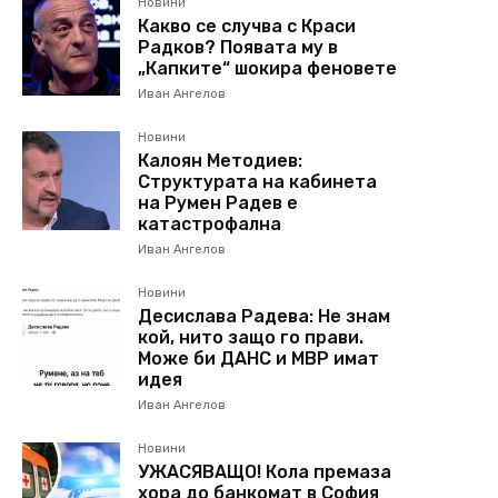
Новини
Какво се случва с Краси
Радков? Появата му в
„Капките“ шокира феновете
Иван Ангелов
Новини
Калоян Методиев:
Структурата на кабинета
на Румен Радев е
катастрофална
Иван Ангелов
Новини
Десислава Радева: Не знам
кой, нито защо го прави.
Може би ДАНС и МВР имат
идея
Иван Ангелов
Новини
УЖАСЯВАЩО! Кола премаза
хора до банкомат в София