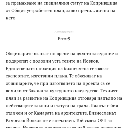
за премахване на специалния статут на Копривщица
от Общия устройствен план, защо пречи… лично на
него.
- Advertisement -
Error9
Общинарите мънкат по време на цялото заседание и
подкрепят с половин уста тезите на Йовков.
Единствената опозиция на бизнесмена се явяват
експертите, изготвили плана. Те обясняват на
общинарите, че при изготвянето на проекта са се
водили от Закона за културното наследство. Техният
план за развитие на Копривщица отговаря напълно на
действащите закони и статута на града. Планът е бил
отличен и от Камарата на архитектите. Бизнесменът
Радослав Йовков не е впечатлен. Той смята ОУП за
грешка. Йовков се представя като най-тежко ощетения