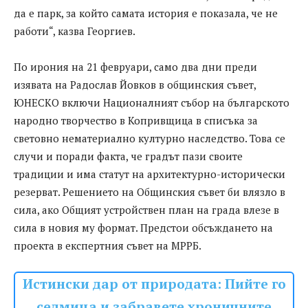
да е парк, за който самата история е показала, че не
работи“, казва Георгиев.
По ирония на 21 февруари, само два дни преди
изявата на Радослав Йовков в общинския съвет,
ЮНЕСКО включи Националният събор на българското
народно творчество в Копривщица в списъка за
световно нематериално културно наследство. Това се
случи и поради факта, че градът пази своите
традиции и има статут на архитектурно-исторически
резерват. Решението на Общинския съвет би влязло в
сила, ако Общият устройствен план на града влезе в
сила в новия му формат. Предстои обсъждането на
проекта в експертния съвет на МРРБ.
Истински дар от природата: Пийте го
седмица и забравете хроничните