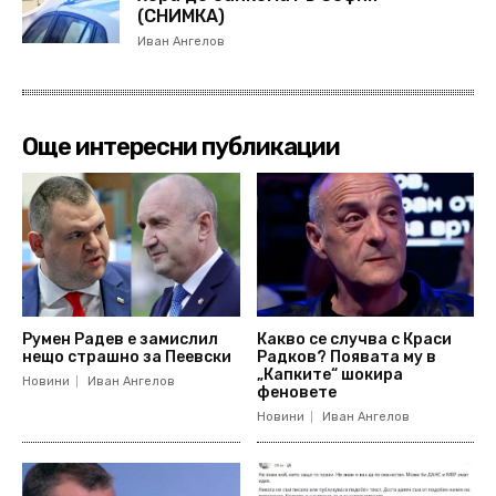
(СНИМКА)
Иван Ангелов
Още интересни публикации
Румен Радев е замислил
Какво се случва с Краси
нещо страшно за Пеевски
Радков? Появата му в
„Капките“ шокира
Новини
Иван Ангелов
феновете
Новини
Иван Ангелов