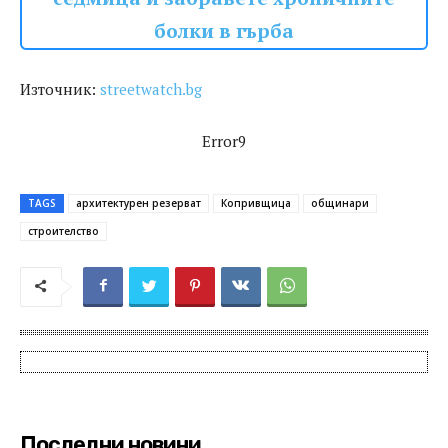
болки в гърба
Източник:
streetwatch.bg
Error9
TAGS
архитектурен резерват
Копривщица
общинари
строителство
Последни новини