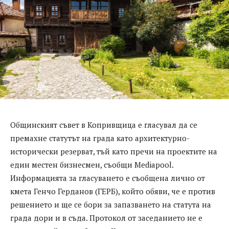
Общинският съвет в Копривщица е гласувал да се
премахне статутът на града като архитектурно-
исторически резерват, тъй като пречи на проектите на
един местен бизнесмен, съобщи Mediapool.
Информацията за гласуването е съобщена лично от
кмета Генчо Герданов (ГЕРБ), който обяви, че е против
решението и ще се бори за запазването на статута на
града дори и в съда. Протокол от заседанието не е