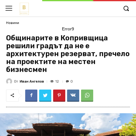
Новини
Error9
Общинарите в Копривщица
решили градът да не е
архитектурен резерват, пречело
на проектите на местен
бизнесмен
От
Иван Ангелов
12
0