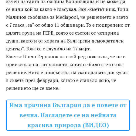
качен на сайта на община Копривщица и не може да
се види кой за какво е гласувал. Зам.-кметът инж. Тони
Малинов съобщава за Mediapool, че решението е взето
с 7 гласа „за“ от общо 11 общинари. То е подкрепено от
цялата група на ГЕРБ, която се състои от четирима
души, както и от хората на Български демократичен
център*. Това се е случило на 17 март.
Кметът Генчо Герданов на свой ред пояснява, че не е
присъствал на заседанието, когато е било взето това
решение. Нито е присъствал на скандалната дискусия
в съвета през февруари, когато е станало ясно, че
решението ще се вземе.
Има причина България да е повече от
вечна. Насладете се на нейната
красива природа (ВИДЕО)