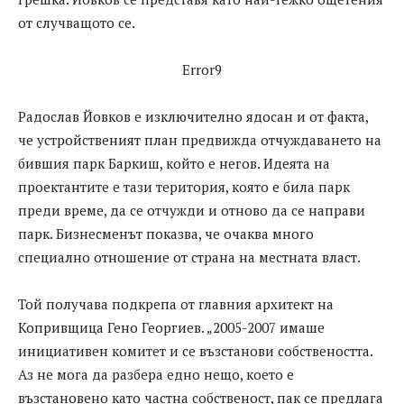
от случващото се.
Error9
Радослав Йовков е изключително ядосан и от факта,
че устройственият план предвижда отчуждаването на
бившия парк Баркиш, който е негов. Идеята на
проектантите е тази територия, която е била парк
преди време, да се отчужди и отново да се направи
парк. Бизнесменът показва, че очаква много
специално отношение от страна на местната власт.
Той получава подкрепа от главния архитект на
Копривщица Гено Георгиев. „2005-2007 имаше
инициативен комитет и се възстанови собствеността.
Аз не мога да разбера едно нещо, което е
възстановено като частна собственост, пак се предлага