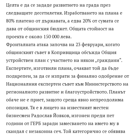
Целта е да се зададе развитието на града през
следващите десетилетия. Изработването на плана е
80% платено от държавата, а едва 20% от сумата се
дава от общинския бюджет. Общата стойност на
проекта е около 150 000 лева.
Фронталната атака започва на 23 февруари, когато
общинският съвет в Копривщица обсъжда Общия
устройствен план с участието на някои „граждани“.
Експертите, изготвили плана, очакват той да бъде
подкрепен, за да се изпрати за финално одобрение от
Националния експертен съвет към Министерството на
регионалното развитие и благоустройството. Планът
обаче не е приет, защото среща явно непреодолима
опозиция. Тя е в лицето на известният местен
бизнесмен Радослав Йовков, изгонен преди пет
години от ГЕРБ заради замесването на името му в
скандал с незаконна сеч. Той категорично се обявява