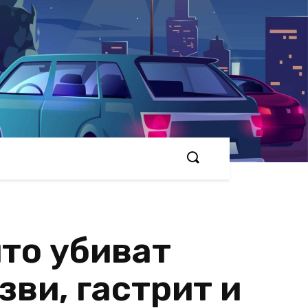
ито убиват
зви, гастрит и