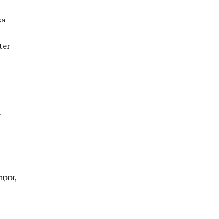
а.
ter
а
кции,