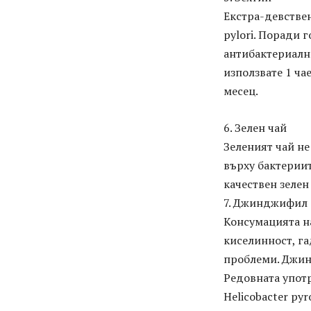
Екстра-девстве
pylori. Поради
антибактериални
използвате 1 ча
месец.
6. Зелен чай
Зеленият чай не
върху бактериите
качествен зелен
7. Джинджифил
Консумацията н
киселинност, га
проблеми. Джин
Редовната употр
Helicobacter pyro