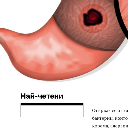
Най-четени
Отървах се от г
бактерии, които
корема, алерги