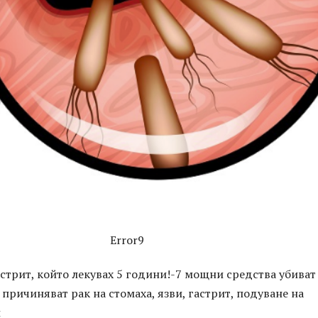
Error9
астрит, който лекувах 5 години!-7 мощни средства убиват
 причиняват рак на стомаха, язви, гастрит, подуване на
и