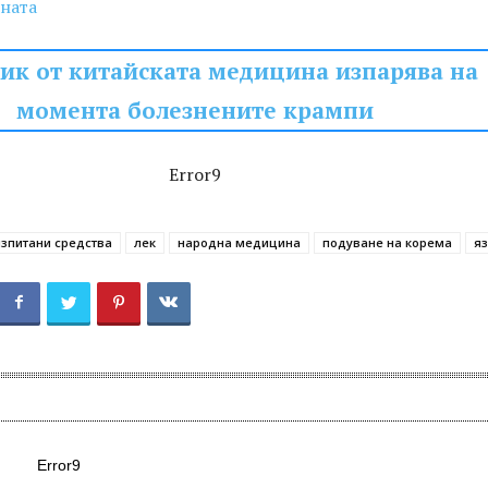
ната
рик от китайската медицина изпарява на
момента болезнените крампи
Error9
изпитани средства
лек
народна медицина
подуване на корема
я
Error9