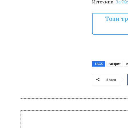
Източник:
За Же
Този т
TAGS
гастрит
Share