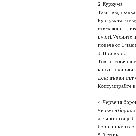
2. Куркума
Тази подправка 
Куркумата стим
стомашната лига
pylori. Учените
повече от 1 чае
3. Прополис
Това е отличен 
капки прополис 
ден: първи път 
Консумирайте в 
4. Червени бор
Червена борови
а също така раб
боровинки и сок
5. Зехтин