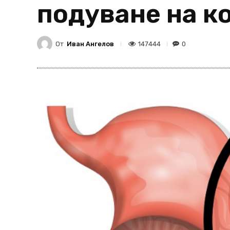
подуване на к
От
Иван Ангелов
147444
0