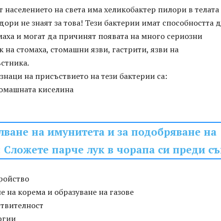
т населението на света има хеликобактер пилори в телата 
 дори не знаят за това! Тези бактерии имат способността д
маха и могат да причинят появата на много сериозни
к на стомаха, стомашни язви, гастрити, язви на
стника.
наци на присъствието на тези бактерии са:
томашната киселина
лване на имунитета и за подобряване на
: Сложете парче лук в чорапа си преди с
ройство
е на корема и образуване на газове
ствителност
ргии