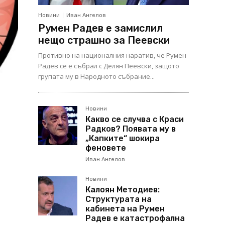
Новини
Иван Ангелов
Румен Радев е замислил
нещо страшно за Пеевски
Противно на националния наратив, че Румен
Радев се е събрал с Делян Пеевски, защото
групата му в Народното събрание...
Новини
Какво се случва с Краси
Радков? Появата му в
„Капките“ шокира
феновете
Иван Ангелов
Новини
Калоян Методиев:
Структурата на
кабинета на Румен
Радев е катастрофална