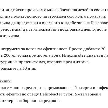
от индийски произход е много богата на лечебни свойств
улира производството на стомашен сок, който помага на
вица да предотврати вредното въздействие на Helicobac
 препоръчват да се използва тази подправка дневно, но не
на лъжичка.
инструмент за неговата ефективност. Просто добавете 20
в 200 мл топла пречистена вода. Използвайте два пъти н
сутрин на празен стомах, вторият преди лягане.
рамките на 30 дни.
овинки
нка е мощно средство за премахване на бактерии и инфе
оти ефективно срещу Helicobacter pylori. Яжте червени
 от червена боровинка редовно.