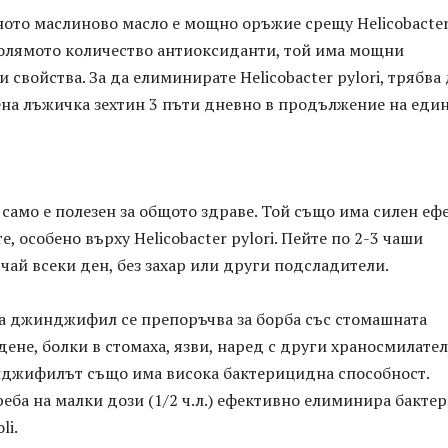
ното маслиново масло е мощно оръжие срещу Helicobacte
 голямото количество антиоксиданти, той има мощни
 свойства. За да елиминирате Helicobacter pylori, трябва
ена лъжичка зехтин 3 пъти дневно в продължение на еди
 само е полезен за общото здраве. Той също има силен еф
, особено върху Helicobacter pylori. Пейте по 2-3 чаши
 чай всеки ден, без захар или други подсладители.
а джинджифил се препоръчва за борба със стомашната
дене, болки в стомаха, язви, наред с други храносмилате
джифилът също има висока бактерицидна способност.
еба на малки дози (1/2 ч.л.) ефективно елиминира бакте
li.