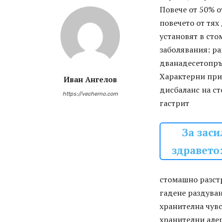
Повече от 50% о
повечето от тях
установят в сто
заболявания: ра
дванадесетопръ
Характерни приз
Иван Ангелов
дисбаланс на с
https://vecherno.com
гастрит
За заси
здравето
стомашно разст
гадене раздуван
хранителна чув
хранителни але