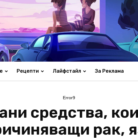
е
Рецепти
Лайфстайл
За Реклама
Error9
ани средства, ко
ичиняващи рак, я