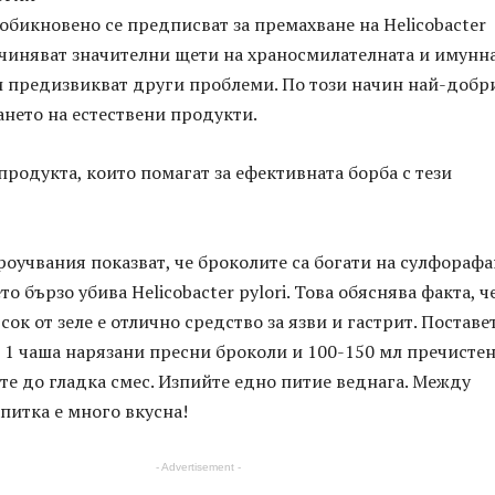
бикновено се предписват за премахване на Helicobacter
ричиняват значителни щети на храносмилателната и имунн
и предизвикват други проблеми. По този начин най-добр
ането на естествени продукти.
 продукта, които помагат за ефективната борба с тези
учвания показват, че броколите са богати на сулфорафа
о бързо убива Helicobacter pylori. Това обяснява факта, ч
сок от зеле е отлично средство за язви и гастрит. Поставе
 1 чаша нарязани пресни броколи и 100-150 мл пречисте
те до гладка смес. Изпийте едно питие веднага. Между
апитка е много вкусна!
- Advertisement -