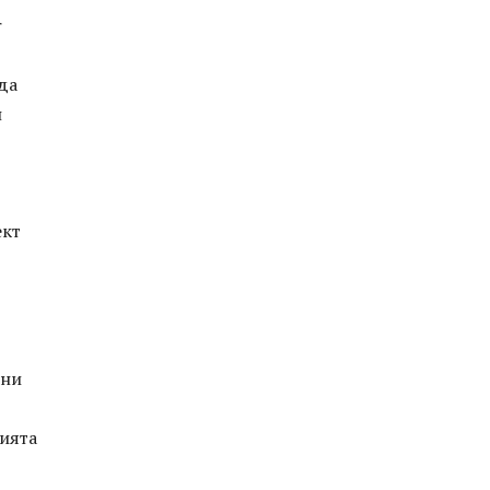
r
 да
н
ект
лни
рията