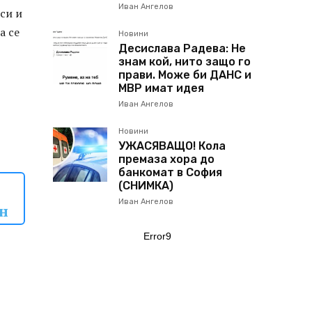
Иван Ангелов
си и
а се
Новини
Десислава Радева: Не
знам кой, нито защо го
прави. Може би ДАНС и
МВР имат идея
Иван Ангелов
Новини
УЖАСЯВАЩО! Кола
премаза хора до
банкомат в София
(СНИМКА)
Иван Ангелов
ън
Error9