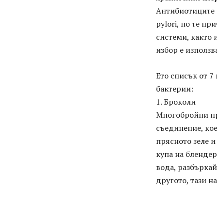
Антибиотиците о
pylori, но те п
системи, както 
избор е използв
Ето списък от 7
бактерии:
1. Броколи
Многобройни про
съединение, коет
прясното зеле и 
купа на блендер
вода, разбъркай
другото, тази н