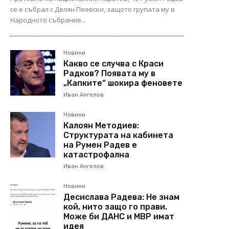
се е събрал с Делян Пеевски, защото групата му в
Народното събрание...
Новини
Какво се случва с Краси
Радков? Появата му в
„Капките“ шокира феновете
Иван Ангелов
Новини
Калоян Методиев:
Структурата на кабинета
на Румен Радев е
катастрофална
Иван Ангелов
Новини
Десислава Радева: Не знам
кой, нито защо го прави.
Може би ДАНС и МВР имат
идея