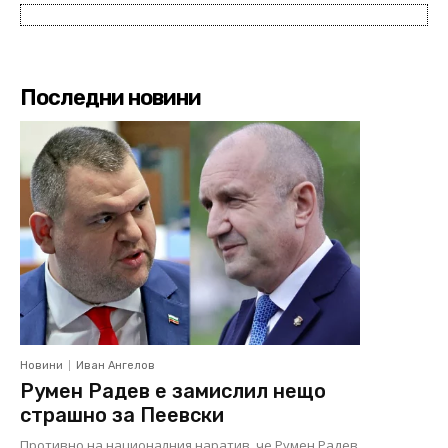
Последни новини
Новини
Иван Ангелов
Румен Радев е замислил нещо
страшно за Пеевски
Противно на националния наратив, че Румен Радев