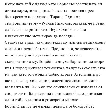
В страната той е влязъл като Борис със собствената си
лична карта, потвърди албанската полиция пред
българското посолство в Тирана. Един от
съотборниците му – Руслан Николов, разказа, че преди
да излезе на ринга като Исус Величков е бил
изключително мотивиран да победи.
Също така видял как приятелят му изпива медикамент
два часа преди сблъсъка. Предполага, че веществото
не му е дадено случайно и не знае какво е
съдържанието му. Подобна ампула Борис пие за втори
път. Според Николов течността има връзка със смъртта
му, тъй като той е бил в добро здраве. Аутопсията му
ще покаже дали е изпил опасен медикамент, или е
взел витамин В12, какъвто обикновено се използва от
спортистите. Близките на починалия боксьор не знаят
дали той е участвал в уговорени мачове.
Борис Станчов не е имал право да се боксира със