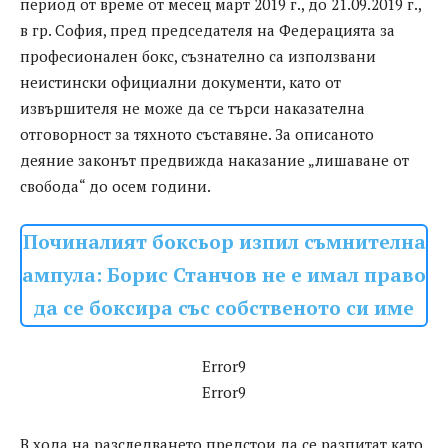
период от време от месец март 2019 г., до 21.09.2019 г.,
в гр. София, пред председателя на Федерацията за
професионален бокс, съзнателно са използвани
неистински официални документи, като от
извършителя не може да се търси наказателна
отговорност за тяхното съставяне. За описаното
деяние законът предвижда наказание „лишаване от
свобода“ до осем години.
Починалият боксьор изпил съмнителна
ампула: Борис Станчов не е имал право
да се боксира със собственото си име
Error9
Error9
В хода на разследването предстои да се разпитат като