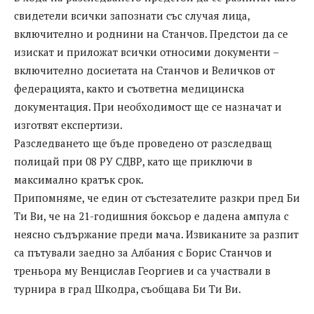
свидетели всички запознати със случая лица,
включително и роднини на Станчов. Предстои да се
изискат и приложат всички относими документи –
включително досиетата на Станчов и Величков от
федерацията, както и съответна медицинска
документация. При необходимост ще се назначат и
изготвят експертизи.
Разследването ще бъде проведено от разследващ
полицай при 08 РУ СДВР, като ще приключи в
максимално кратък срок.
Припомняме, че един от състезателите разкри пред Би
Ти Ви, че на 21-годишния боксьор е дадена ампула с
неясно съдържание преди мача. Извиканите за разпит
са пътували заедно за Албания с Борис Станчов и
треньора му Венцислав Георгиев и са участвали в
турнира в град Шкодра, съобщава Би Ти Ви.