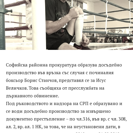
Софийска районна прокуратура образува досъдебно
производство във връзка със случая с починалия
боксьор Борис Станчов, представял се за Исус
Величков. Това съобщиха от пресслужбата на
държавното обвинение.
Под ръководството и надзора на СРП е образувано и
се води досъдебно производство за извършено
документно престъпление – по чл.316, във вр. с чл. 308,
ал. 2, вр. ал. 1 НК, за това, че на неустановени дати, в