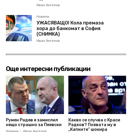
Иван Ангелов
Новини
УЖАСЯВАЩО! Кола премаза
хора до банкомат в София
(СНИМКА)
Иван Ангелов
Още интересни публикации
Румен Радев е замислил
Какво се случва с Краси
нещо страшно за Пеевски
Радков? Появата му в
„Капките“ шокира
Новини
Иван Ангелов