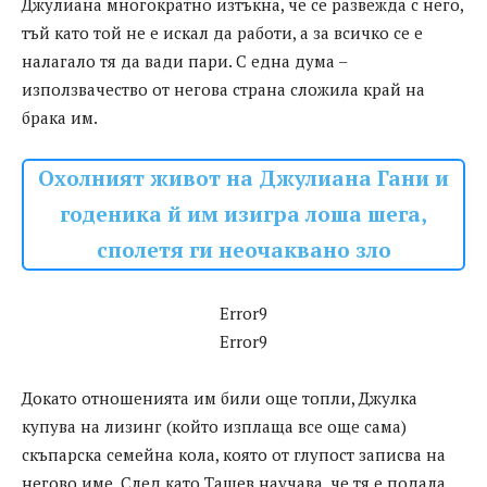
Джулиана многократно изтъкна, че се развежда с него,
тъй като той не е искал да работи, а за всичко се е
налагало тя да вади пари. С една дума –
използвачество от негова страна сложила край на
брака им.
Охолният живот на Джулиана Гани и
годеника й им изигра лоша шега,
сполетя ги неочаквано зло
Error9
Error9
Докато отношенията им били още топли, Джулка
купува на лизинг (който изплаща все още сама)
скъпарска семейна кола, която от глупост записва на
негово име. След като Ташев научава, че тя е подала