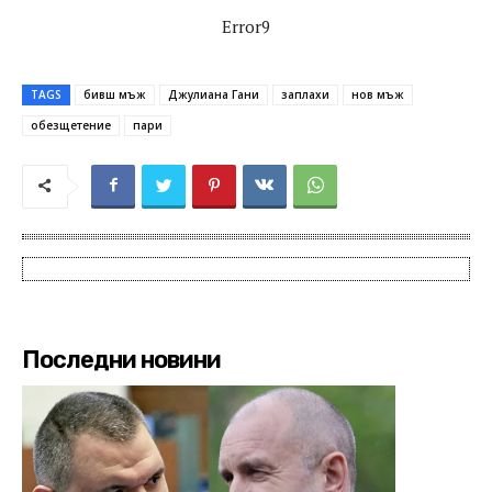
Error9
TAGS
бивш мъж
Джулиана Гани
заплахи
нов мъж
обезщетение
пари
Последни новини