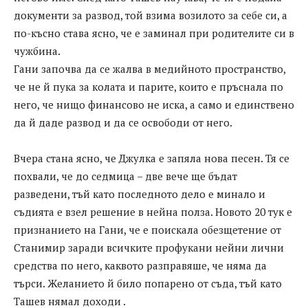
документи за развод, той взима возилото за себе си, а
по-късно става ясно, че е заминал при родителите си в
чужбина.
Гани започва да се жалва в медийното пространство,
че не й пука за колата и парите, които е пръснала по
него, че нищо финансово не иска, а само и единствено
да й даде развод и да се освободи от него.
Вчера стана ясно, че Джулка е запяла нова песен. Тя се
похвали, че до седмица – две вече ще бъдат
разведени, тъй като последното дело е минало и
съдията е взел решение в нейна полза. Новото 20 тук е
признанието на Гани, че е поискала обезщетение от
Станимир заради всичките профукани нейни лични
средства по него, каквото разправяше, че няма да
търси. Желанието й било попарено от съда, тъй като
Ташев нямал доходи .