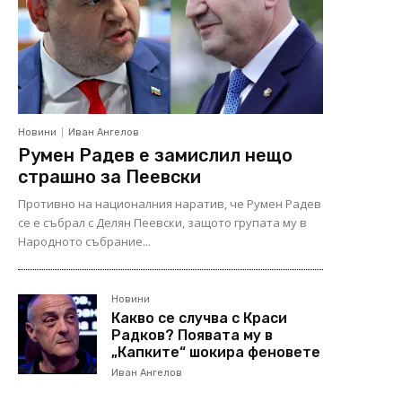
Новини
Иван Ангелов
Румен Радев е замислил нещо
страшно за Пеевски
Противно на националния наратив, че Румен Радев
се е събрал с Делян Пеевски, защото групата му в
Народното събрание...
Новини
Какво се случва с Краси
Радков? Появата му в
„Капките“ шокира феновете
Иван Ангелов