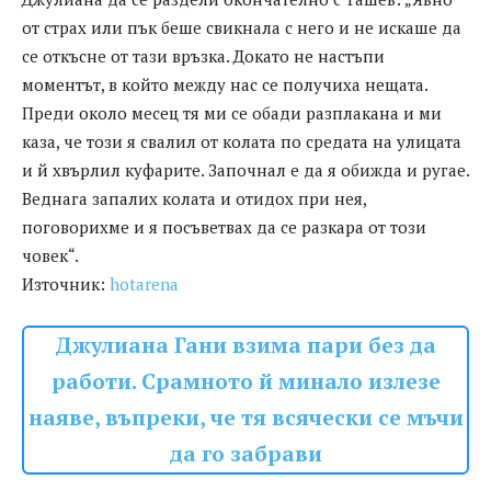
от страх или пък беше свикнала с него и не искаше да
се откъсне от тази връзка. Докато не настъпи
моментът, в който между нас се получиха нещата.
Преди около месец тя ми се обади разплакана и ми
каза, че този я свалил от колата по средата на улицата
и й хвърлил куфарите. Започнал е да я обижда и ругае.
Веднага запалих колата и отидох при нея,
поговорихме и я посъветвах да се разкара от този
човек“.
Източник:
hotarena
Джулиана Гани взима пари без да
работи. Срамното й минало излезе
наяве, въпреки, че тя всячески се мъчи
да го забрави