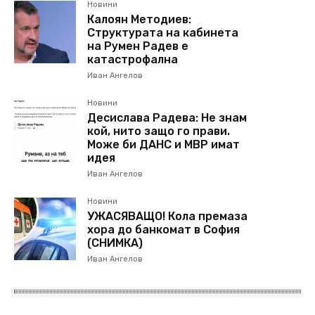
Новини
Калоян Методиев:
Структурата на кабинета
на Румен Радев е
катастрофална
Иван Ангелов
Новини
Десислава Радева: Не знам
кой, нито защо го прави.
Може би ДАНС и МВР имат
идея
Иван Ангелов
Новини
УЖАСЯВАЩО! Кола премаза
хора до банкомат в София
(СНИМКА)
Иван Ангелов