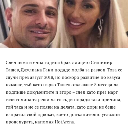
След няма и една година брак с лицето Станимир
Ташев, Джулиана Гани подаде молба за развод. Това се
случи през август 2018, но доскоро развитие по казуса
нямаше, тъй като първо Ташев отказваше 8 месеца да
подпише документите и второ – след като през март
тази година тя реши да го съди поради тази причина,
той така и не се появи на делата, като дори не беше
изпратил свой адвокат, което допълнително усложни
процедурата, напомня HotArena.