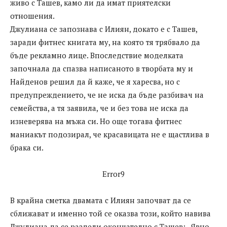
живо с Ташев, камо ли да имат приятелски
отношения.
Джулиана се запознава с Илиян, докато е с Ташев,
заради фитнес книгата му, на която тя трябвало да
бъде рекламно лице. Впоследствие моделката
започнала да спазва написаното в творбата му и
Найденов решил да й каже, че я харесва, но с
предупреждението, че не иска да бъде разбивач на
семейства, а тя заявила, че и без това не иска да
изневерява на мъжа си. Но още тогава фитнес
маниакът подозирал, че красавицата не е щастлива в
брака си.
Error9
В крайна сметка двамата с Илиян започват да се
сближават и именно той се оказва този, който навива
Джулиана да се раздели окончателно с Ташев: „Явно