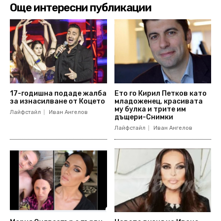
Още интересни публикации
17-годишна подаде жалба
Ето го Кирил Петков като
за изнасилване от Коцето
младоженец, красивата
му булка и трите им
Лайфстайл
Иван Ангелов
дъщери-Снимки
Лайфстайл
Иван Ангелов