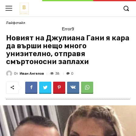
Лайфстайл
Error9
Новият на Джулиана Гани я кара
да върши нещо много
унизително, отправя
смъртоносни заплахи
От
Иван Ангелов
38
0