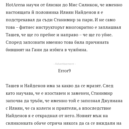
HotArena научи от близки до Мис Силикон, че именно
настоящата й половинка Илиян Найденов я е
подстрекавал да съди Станимир за пари. И не само
това – фитнес инструкторът многократно е заплашвал
Ташев, че ще го пребие и направо – че ще го убие.
Според запознати именно това била причината
бившият на Гани да избяга в чужбина.
- Advertisement -
Error9
Ташев и Найденов има за какво да се мразят. След
като научава, че е изоставен и заменен, Станимир
започва да тръби, че именно той е запознал Джулиана
с Илиян, че са колеги и приятели, а впоследствие
Найденов я е откраднал от него. Новият мъж на
силиконката обаче отрича някога да са се виждали на