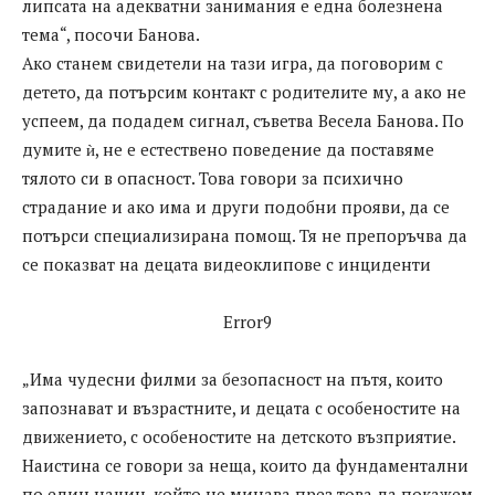
липсата на адекватни занимания е една болезнена
тема“, посочи Банова.
Ако станем свидетели на тази игра, да поговорим с
детето, да потърсим контакт с родителите му, а ако не
успеем, да подадем сигнал, съветва Весела Банова. По
думите ѝ, не е естествено поведение да поставяме
тялото си в опасност. Това говори за психично
страдание и ако има и други подобни прояви, да се
потърси специализирана помощ. Тя не препоръчва да
се показват на децата видеоклипове с инциденти
Error9
„Има чудесни филми за безопасност на пътя, които
запознават и възрастните, и децата с особеностите на
движението, с особеностите на детското възприятие.
Наистина се говори за неща, които да фундаментални
по един начин, който не минава през това да покажем