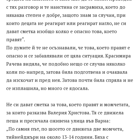
с тях разговор и те наистина се засрамиха, което до
някаква степен е добре, защото знам за случаи, при
които децата не реагират или реагират нагло, не си
дават сметка изобщо колко е опасно това, което
правят“.
По думите й те не осъзнавали, че това, което правят е
опасно и се забавлявали от цяла ситуация. Красимира
Рачева видяла, че подобно нещо се случва няколко
коли по-напред, затова била подготвена и очаквала
да изскочат и пред нея. Затова почти била спряла и не
се изплашила, но много се ядосала.
Не си дават сметка за това, което правят и момчетата,
за които разказва Валерия Христова. Тя се движела
пеша и пресичала оживена улица във Варна:
„По самия път, по шосето се движеха две момчета,
тийнейджъри на около 13-14 години. Бяха с