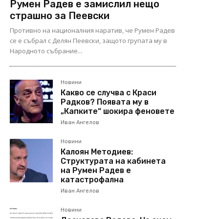
Румен Радев е замислил нещо
страшно за Пеевски
Противно на националния наратив, че Румен Радев
се е събрал с Делян Пеевски, защото групата му в
Народното събрание...
Новини
Какво се случва с Краси
Радков? Появата му в
„Капките“ шокира феновете
Иван Ангелов
Новини
Калоян Методиев:
Структурата на кабинета
на Румен Радев е
катастрофална
Иван Ангелов
Новини