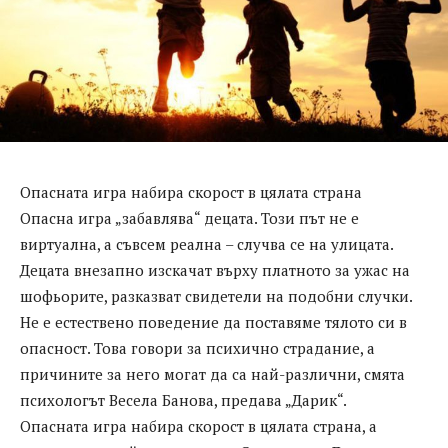
Опасната игра набира скорост в цялата страна
Опасна игра „забавлява“ децата. Този път не е
виртуална, а съвсем реална – случва се на улицата.
Децата внезапно изскачат върху платното за ужас на
шофьорите, разказват свидетели на подобни случки.
Не е естествено поведение да поставяме тялото си в
опасност. Това говори за психично страдание, а
причините за него могат да са най-различни, смята
психологът Весела Банова, предава „Дарик“.
Опасната игра набира скорост в цялата страна, а