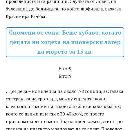
проявленията й са различни. Случката от Ловеч, на
булеварда до болницата, по който шофирала, разказа
Красимира Рачева:
Спомени от соца: Беше хубаво, когато
децата ни ходеха на пионерски лагер
на морето за 15 лв.
Error9
Error9
„Три деца – момиченца на около 7-8 години, заставаха
от страната на тротоара, между спрелите коли,
клекнали и в момента, в който наближи кола към тях,
която се движи към тях с 30-40 км/ч, те просто
притичват колкото могат бързо пред колата, стигат до
средата на платното и започват да се смеят. Проведох