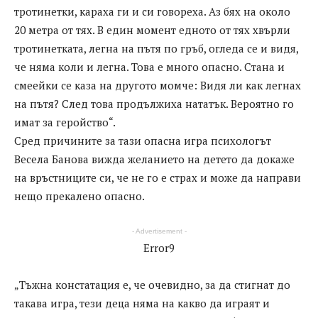
тротинетки, караха ги и си говореха. Аз бях на около
20 метра от тях. В един момент едното от тях хвърли
тротинетката, легна на пътя по гръб, огледа се и видя,
че няма коли и легна. Това е много опасно. Стана и
смеейки се каза на другото момче: Видя ли как легнах
на пътя? След това продължиха нататък. Вероятно го
имат за геройство“.
Сред причините за тази опасна игра психологът
Весела Банова вижда желанието на детето да докаже
на връстниците си, че не го е страх и може да направи
нещо прекалено опасно.
- Advertisement -
Error9
„Тъжна констатация е, че очевидно, за да стигнат до
такава игра, тези деца няма на какво да играят и