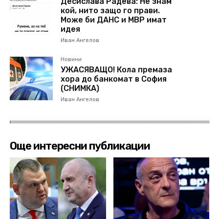
Десислава Радева: Не знам
кой, нито защо го прави.
Може би ДАНС и МВР имат
идея
Иван Ангелов
Новини
УЖАСЯВАЩО! Кола премаза
хора до банкомат в София
(СНИМКА)
Иван Ангелов
Още интересни публикации