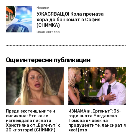
Новини
УЖАСЯВАЩО! Кола премаза
хора до банкомат в София
(СНИМКА)
Иван Ангелов
Още интересни публикации
Преди екстеншъните и
ИЗМАМА в „Ергенът“: 36-
силикона: Ето как е
годишната Магдалена
изглеждала пияната
Томова е човек на
Християна от „Ергенът“ с
продуцентите, лансират я
20 кг отгоре! (СНИМКИ)
яко! (ето