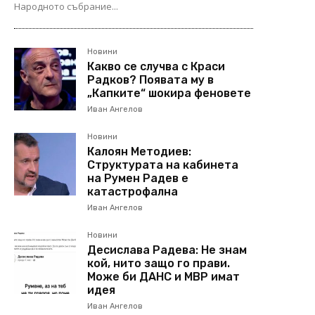
Народното събрание...
Новини
Какво се случва с Краси
Радков? Появата му в
„Капките“ шокира феновете
Иван Ангелов
Новини
Калоян Методиев:
Структурата на кабинета
на Румен Радев е
катастрофална
Иван Ангелов
Новини
Десислава Радева: Не знам
кой, нито защо го прави.
Може би ДАНС и МВР имат
идея
Иван Ангелов