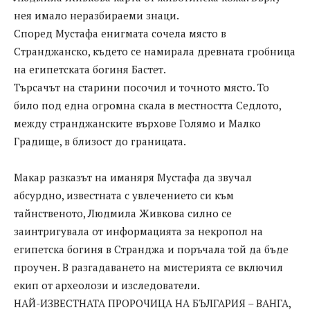
нея имало неразбираеми знаци.
Според Мустафа енигмата сочела място в
Странджанско, където се намирала древната гробница
на египетската богиня Бастет.
Търсачът на старини посочил и точното място. То
било под една огромна скала в местността Седлото,
между странджанските върхове Голямо и Малко
Градище, в близост до границата.
Макар разказът на иманяря Мустафа да звучал
абсурдно, известната с увлечението си към
тайнственото, Людмила Живкова силно се
заинтригувала от информацията за некропол на
египетска богиня в Странджа и поръчала той да бъде
проучен. В разгадаването на мистерията се включил
екип от археолози и изследователи.
НАЙ-ИЗВЕСТНАТА ПРОРОЧИЦА НА БЪЛГАРИЯ – ВАНГА,