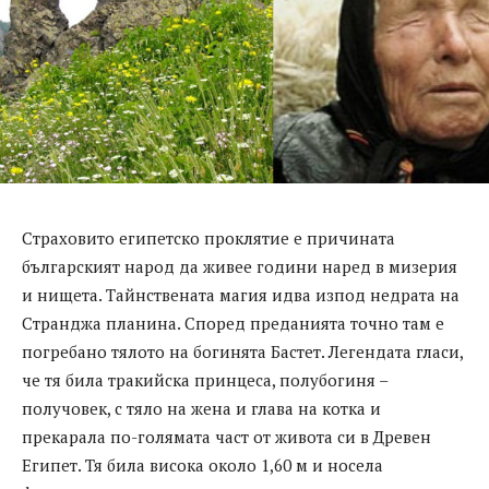
Страховито египетско проклятие е причината
българският народ да живее години наред в мизерия
и нищета. Тайнствената магия идва изпод недрата на
Странджа планина. Според преданията точно там е
погребано тялото на богинята Бастет. Легендата гласи,
че тя била тракийска принцеса, полубогиня –
получовек, с тяло на жена и глава на котка и
прекарала по-голямата част от живота си в Древен
Египет. Тя била висока около 1,60 м и носела