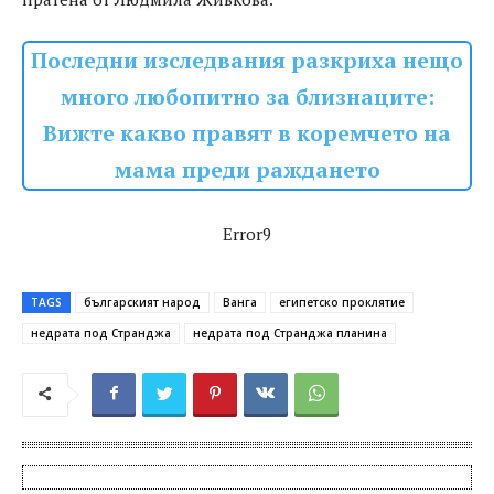
Последни изследвания разкриха нещо
много любопитно за близнаците:
Вижте какво правят в коремчето на
мама преди раждането
Error9
TAGS
българският народ
Ванга
египетско проклятие
недрата под Странджа
недрата под Странджа планина