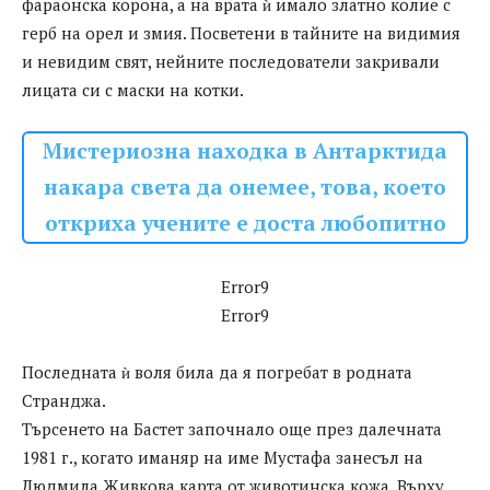
фараонска корона, а на врата ѝ имало златно колие с
герб на орел и змия. Посветени в тайните на видимия
и невидим свят, нейните последователи закривали
лицата си с маски на котки.
Мистериозна находка в Антарктида
накара света да онемее, това, което
откриха учените е доста любопитно
Error9
Error9
Последната ѝ воля била да я погребат в родната
Странджа.
Търсенето на Бастет започнало още през далечната
1981 г., когато иманяр на име Мустафа занесъл на
Людмила Живкова карта от животинска кожа. Върху