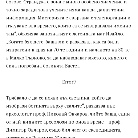
богове. Странджа е зона с много особено значение и
точно заради това учените няма как да дадат точна
информация. Мистерията е свързана с телепортации и
пътуване във времето, които са се извършвали именно
там“, обяснява запознатият с легендата маг Ивайло.
„Когато бях дете, баща ми е разказвал как са били
изпратени в края на 70-те години и началото на 80-те
в Малко Търново, за да наблюдават мястото, където е
била погребана богинята Бастет.
Error9
Трябвало е да се появи лъч светлина, който да
изобрази богинята върху скалите“, разказва пък
археологът проф. Николай Овчаров, чийто баща, един
от най-видните археолози по онова време – проф.
Димитър Овчаров, също бил част от експедицията,
пратена от Людмила Живкова.