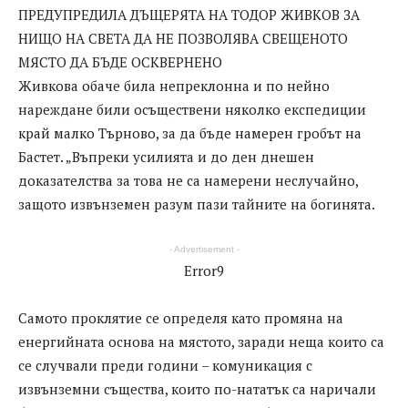
ПРЕДУПРЕДИЛА ДЪЩЕРЯТА НА ТОДОР ЖИВКОВ ЗА
НИЩО НА СВЕТА ДА НЕ ПОЗВОЛЯВА СВЕЩЕНОТО
МЯСТО ДА БЪДЕ ОСКВЕРНЕНО
Живкова обаче била непреклонна и по нейно
нареждане били осъществени няколко експедиции
край малко Търново, за да бъде намерен гробът на
Бастет. „Въпреки усилията и до ден днешен
доказателства за това не са намерени неслучайно,
защото извънземен разум пази тайните на богинята.
- Advertisement -
Error9
Самото проклятие се определя като промяна на
енергийната основа на мястото, заради неща които са
се случвали преди години – комуникация с
извънземни същества, които по-нататък са наричали