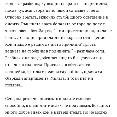
вълна се разби върху входната врата на апартамента,
после чух асансьора, явно някой слизаше с него.
Отворих вратата, включих стълбищното осветление и
онемях. Външната врата бе залята от горе до долу с
яркочервена боя. Зад гърба ми притеснено надничаше
Рени. „Господи, прилича ми на кърваво отмъщение!
Кой и защо е решил да ни го причини? Трябва
веднага да съобщим в полицията!“ – разплака се тя.
Грабнах я на ръце, обсипах лицето й с целувки и я
отведох в спалнята. Приспах я в обятията си,
шепнейки, че това е нелепа случайност, просто са
сбъркали апартамента. Милата, и този път ми
повярва…
Сега, въпреки че описвам миналите събития
спокойно, в онзи миг мислех, че полудявам. Всъщност
много добре знаех кой е извършителят. Но не можех