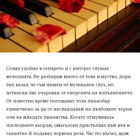
Седях удобно в сепарето и с интерес слушах
мелодията. Не разбирам много от това изкуство, дори
бих казал, че съм лишен от музикален слух, но
истински бях очарован от енергията на изпълнението.
От известно време посещавах този пианобар
единствено за да се наслаждавам на дълбоките черни
очи на младата пианистка. Когато отшумяваха
последните акорди, омагьосан пристъпвах към нея и
галантно й подавах червена роза. Час по-късно, щом