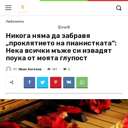
Любопитно
Error9
Никога няма да забравя
„проклятието на пианистката“:
Нека всички мъже си извадят
поука от моята глупост
От
Иван Ангелов
141
0