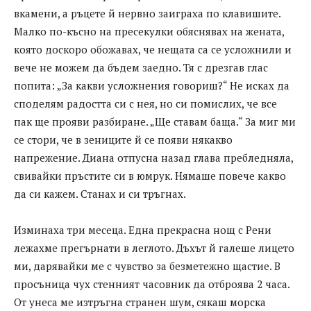
вкамени, а ръцете й нервно заиграха по клавишите.
Малко по-късно на пресекулки обяснявах на жената,
която доскоро обожавах, че нещата са се усложнили и
вече не можем да бъдем заедно. Тя с дрезгав глас
попита: „За какви усложнения говориш?“ Не исках да
споделям радостта си с нея, но си помислих, че все
пак ще прояви разбиране. „Ще ставам баща.“ За миг ми
се стори, че в зениците й се появи някакво
напрежение. Диана отпусна назад глава пребледняла,
свивайки пръстите си в юмрук. Нямаше повече какво
да си кажем. Станах и си тръгнах.
Изминаха три месеца. Една прекрасна нощ с Рени
лежахме прегърнати в леглото. Дъхът й галеше лицето
ми, дарявайки ме с чувство за безметежно щастие. В
просъница чух стенният часовник да отброява 2 часа.
От унеса ме изтръгна странен шум, сякаш морска