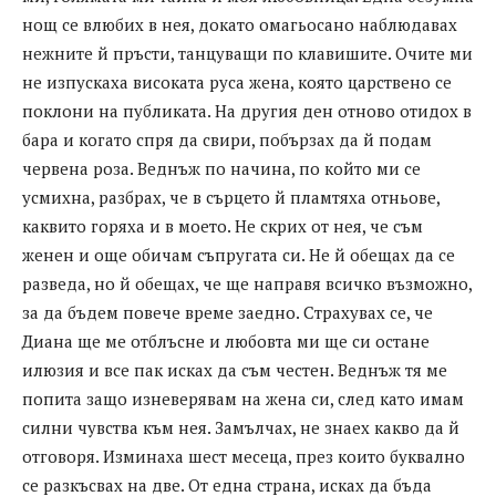
нощ се влюбих в нея, докато омагьосано наблюдавах
нежните й пръсти, танцуващи по клавишите. Очите ми
не изпускаха високата руса жена, която царствено се
поклони на публиката. На другия ден отново отидох в
бара и когато спря да свири, побързах да й подам
червена роза. Веднъж по начина, по който ми се
усмихна, разбрах, че в сърцето й пламтяха отньове,
каквито горяха и в моето. Не скрих от нея, че съм
женен и още обичам съпругата си. Не й обещах да се
разведа, но й обещах, че ще направя всичко възможно,
за да бъдем повече време заедно. Страхувах се, че
Диана ще ме отблъсне и любовта ми ще си остане
илюзия и все пак исках да съм честен. Веднъж тя ме
попита защо изневерявам на жена си, след като имам
силни чувства към нея. Замълчах, не знаех какво да й
отговоря. Изминаха шест месеца, през които буквално
се разкъсвах на две. От една страна, исках да бъда