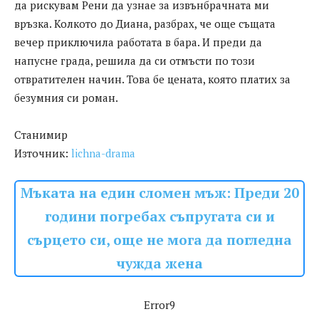
да рискувам Рени да узнае за извънбрачната ми
връзка. Колкото до Диана, разбрах, че още същата
вечер приключила работата в бара. И преди да
напусне града, решила да си отмъсти по този
отвратителен начин. Това бе цената, която платих за
безумния си роман.
Станимир
Източник:
lichna-drama
Мъката на един сломен мъж: Преди 20
години погребах съпругата си и
сърцето си, още не мога да погледна
чужда жена
Error9