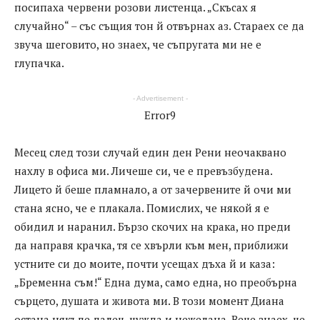
посипаха червени розови листенца. „Скъсах я
случайно“ – със същия тон й отвърнах аз. Стараех се да
звуча шеговито, но знаех, че съпругата ми не е
глупачка.
- Advertisement -
Error9
Месец след този случай един ден Рени неочаквано
нахлу в офиса ми. Личеше си, че е превъзбудена.
Лицето й беше пламнало, а от зачервените й очи ми
стана ясно, че е плакала. Помислих, че някой я е
обидил и наранил. Бързо скочих на крака, но преди
да направя крачка, тя се хвърли към мен, приближи
устните си до моите, почти усещах дъха й и каза:
„Бременна съм!“ Една дума, само една, но преобърна
сърцето, душата и живота ми. В този момент Диана
остана някъде далеч, чужда и нежелана. Вече знаех, че