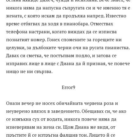
никога няма да напусна съпругата си и че именно тя е
жената, с която искам да продължа напред. Известно
време отбягвах да ходя в пианобара. Отмествах
телефона настрани, когато виждах да се изписва
познатият номер. Гонех спомените за горещите ни
целувки, за дълбоките черни очи на русата пианистка.
Давах си сметка, че постъпвам подло, и затова се
изправих лице в лице с Диана да й призная, че повече
нищо не ни свързва.
Error9
Онази вечер не носех обичайната червена роза и
неуверено влязох в заведението. Обещавах си, че ако
се измъкна сух от водата, никога повече няма да
изневерявам на жена си. Щом Диана ме видя, от
пръстите й се изтръгна фалшив тон. Лицето й се