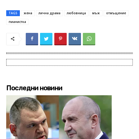
TAGS
жена
лична драма
любовница
мъж
отмъщение
пианистка
Последни новини