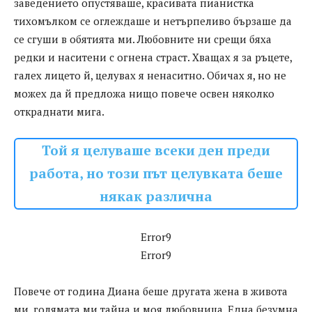
заведението опустяваше, красивата пианистка
тихомълком се оглеждаше и нетърпеливо бързаше да
се сгуши в обятията ми. Любовните ни срещи бяха
редки и наситени с огнена страст. Хващах я за ръцете,
галех лицето й, целувах я ненаситно. Обичах я, но не
можех да й предложа нищо повече освен няколко
откраднати мига.
Той я целуваше всеки ден преди
работа, но този път целувката беше
някак различна
Error9
Error9
Повече от година Диана беше другата жена в живота
ми, голямата ми тайна и моя любовница. Една безумна