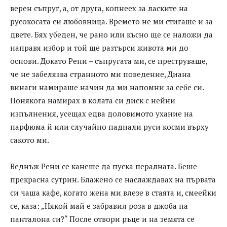
верен съпруг, а, от друга, копнеех за ласките на
русокосата си любовница. Времето не ми стигаше и за
двете. Бях убеден, че рано или късно ще се наложи да
направя избор и той ще разтърси живота ми до
основи. Докато Рени – съпругата ми, се преструваше,
че не забелязва странното ми поведение, Диана
винаги намираше начин да ми напомни за себе си.
Понякога намирах в колата си диск с нейни
изпълнения, усещах едва доловимото ухание на
парфюма й или случайно паднали руси косми върху
сакото ми.
Веднъж Рени се канеше да пуска пералната. Беше
прекрасна сутрин. Блажено се наслаждавах на първата
си чаша кафе, когато жена ми влезе в стаята и, смеейки
се, каза: „Някой май е забравил роза в джоба на
панталона си?“ После отвори ръце и на земята се