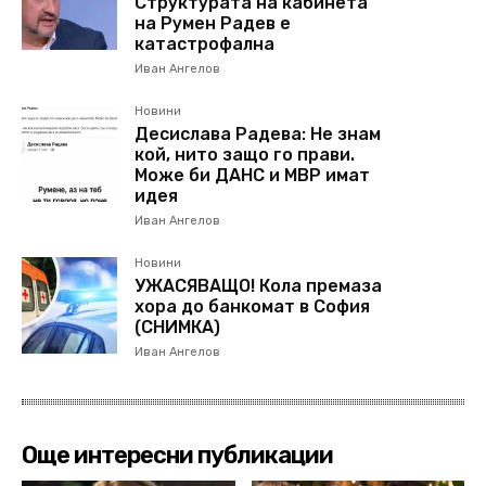
Структурата на кабинета
на Румен Радев е
катастрофална
Иван Ангелов
Новини
Десислава Радева: Не знам
кой, нито защо го прави.
Може би ДАНС и МВР имат
идея
Иван Ангелов
Новини
УЖАСЯВАЩО! Кола премаза
хора до банкомат в София
(СНИМКА)
Иван Ангелов
Още интересни публикации