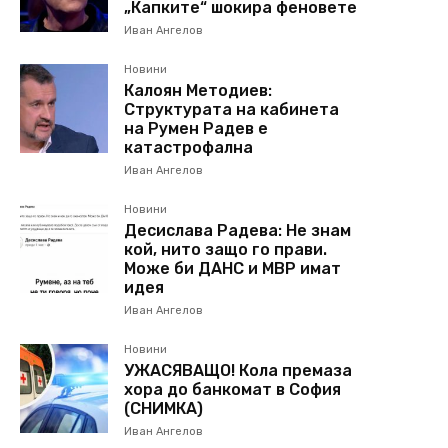
„Капките“ шокира феновете
Иван Ангелов
Новини
Калоян Методиев:
Структурата на кабинета
на Румен Радев е
катастрофална
Иван Ангелов
Новини
Десислава Радева: Не знам
кой, нито защо го прави.
Може би ДАНС и МВР имат
идея
Иван Ангелов
Новини
УЖАСЯВАЩО! Кола премаза
хора до банкомат в София
(СНИМКА)
Иван Ангелов