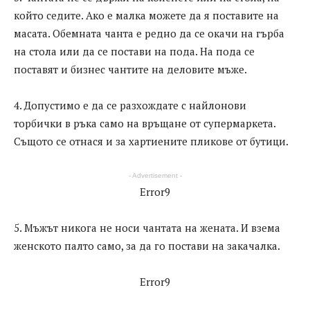
който седите. Ако е малка можете да я поставите на
масата. Обемната чанта е редно да се окачи на гърба
на стола или да се постави на пода. На пода се
поставят и бизнес чантите на деловите мъже.
4. Допустимо е да се разхождате с найлонови
торбички в ръка само на връщане от супермаркета.
Същото се отнася и за хартиените пликове от бутици.
- Advertisement -
Error9
5. Мъжът никога не носи чантата на жената. И взема
женското палто само, за да го постави на закачалка.
Error9