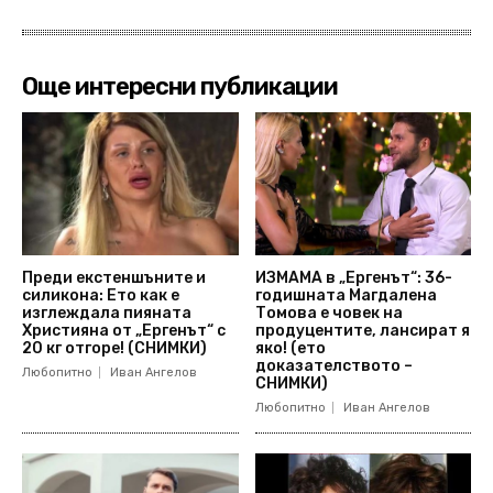
Още интересни публикации
Преди екстеншъните и
ИЗМАМА в „Ергенът“: 36-
силикона: Ето как е
годишната Магдалена
изглеждала пияната
Томова е човек на
Християна от „Ергенът“ с
продуцентите, лансират я
20 кг отгоре! (СНИМКИ)
яко! (ето
доказателството –
Любопитно
Иван Ангелов
СНИМКИ)
Любопитно
Иван Ангелов