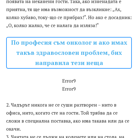
появата на неканени гости. Така, ако изненадата е
приятна, тя ще има възможност да възкликне: „Ах,
колко хубаво, току-що се прибрах!“. Но ако е досадник:
„О, колко жалко, че се налага да изляза!“
По професия съм онколог и ако имах
такъв здравословен проблем, бих
направила тези неща
Error9
Error9
2. Чадърът никога не се суши разтворен – нито в
офиса, нито, когато сте на гости. Той трябва да се
сложи в специална поставка, ако има такава или да се
окачи.
3. Чантата не се държи на коленете или на стола, на