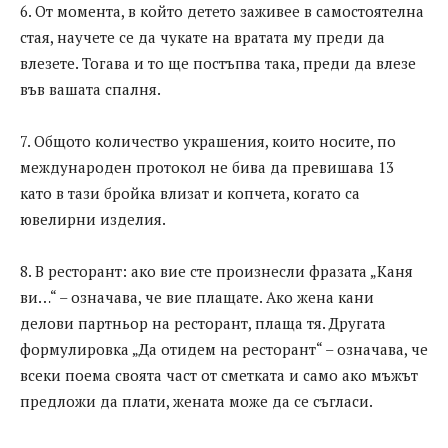
6. От момента, в който детето заживее в самостоятелна
стая, научете се да чукате на вратата му преди да
влезете. Тогава и то ще постъпва така, преди да влезе
във вашата спалня.
7. Общото количество украшения, които носите, по
международен протокол не бива да превишава 13
като в тази бройка влизат и копчета, когато са
ювелирни изделия.
8. В ресторант: ако вие сте произнесли фразата „Каня
ви…“ – означава, че вие плащате. Ако жена кани
делови партньор на ресторант, плаща тя. Другата
формулировка „Да отидем на ресторант“ – означава, че
всеки поема своята част от сметката и само ако мъжът
предложи да плати, жената може да се съгласи.