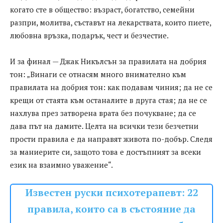
когато сте в общество: възраст, богатство, семейни
разпри, молитва, съставът на лекарствата, които пиете,
любовна връзка, подарък, чест и безчестие.
И за финал — Джак Никълсън за правилата на добрия
тон: „Винаги се отнасям много внимателно към
правилата на добрия тон: как подавам чиния; да не се
крещи от стаята към останалите в друга стая; да не се
нахлува през затворена врата без почукване; да се
дава път на дамите. Целта на всички тези безчетни
прости правила е да направят живота по-добър. Следя
за маниерите си, защото това е достъпният за всеки
език на взаимно уважение“.
Известен руски психотерапевт: 22
правила, които са в състояние да