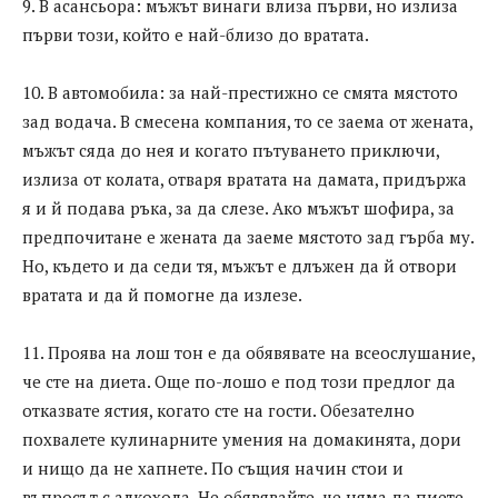
9. В асансьора: мъжът винаги влиза първи, но излиза
първи този, който е най-близо до вратата.
10. В автомобила: за най-престижно се смята мястото
зад водача. В смесена компания, то се заема от жената,
мъжът сяда до нея и когато пътуването приключи,
излиза от колата, отваря вратата на дамата, придържа
я и й подава ръка, за да слезе. Ако мъжът шофира, за
предпочитане е жената да заеме мястото зад гърба му.
Но, където и да седи тя, мъжът е длъжен да й отвори
вратата и да й помогне да излезе.
11. Проява на лош тон е да обявявате на всеослушание,
че сте на диета. Още по-лошо е под този предлог да
отказвате ястия, когато сте на гости. Обезателно
похвалете кулинарните умения на домакинята, дори
и нищо да не хапнете. По същия начин стои и
въпросът с алкохола. Не обявявайте, че няма да пиете.