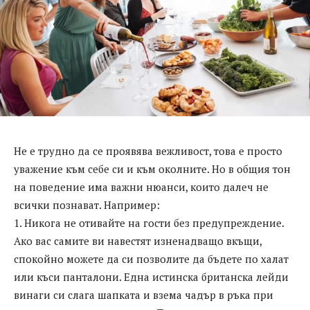
Не е трудно да се проявява вежливост, това е просто
уважение към себе си и към околните. Но в общия тон
на поведение има важни нюанси, които далеч не
всички познават. Например:
1. Никога не отивайте на гости без предупреждение.
Ако вас самите ви навестят изненадващо вкъщи,
спокойно можете да си позволите да бъдете по халат
или къси панталони. Една истинска британска лейди
винаги си слага шапката и взема чадър в ръка при