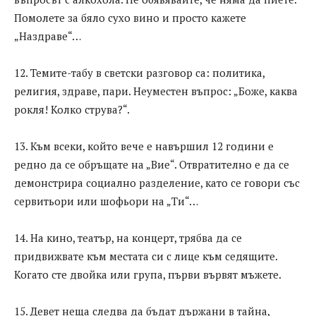
Помолете за бяло сухо вино и просто кажете
„Наздраве“…
12. Темите-табу в светски разговор са: политика,
религия, здраве, пари. Неуместен въпрос: „Боже, каква
рокля! Колко струва?“.
13. Към всеки, който вече е навършил 12 години е
редно да се обръщате на „Вие“. Отвратително е да се
демонстрира социално разделение, като се говори със
сервитьори или шофьори на „Ти“…
14. На кино, театър, на концерт, трябва да се
придвижвате към местата си с лице към седящите.
Когато сте двойка или група, първи вървят мъжете.
15. Девет неща следва да бъдат държани в тайна,