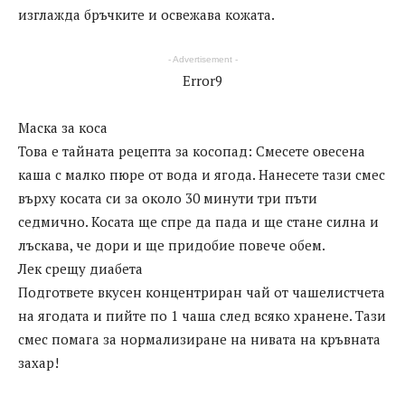
изглажда бръчките и освежава кожата.
- Advertisement -
Error9
Маска за коса
Това е тайната рецепта за косопад: Смесете овесена
каша с малко пюре от вода и ягода. Нанесете тази смес
върху косата си за около 30 минути три пъти
седмично. Косата ще спре да пада и ще стане силна и
лъскава, че дори и ще придобие повече обем.
Лек срещу диабета
Подгответе вкусен концентриран чай от чашелистчета
на ягодата и пийте по 1 чаша след всяко хранене. Тази
смес помага за нормализиране на нивата на кръвната
захар!