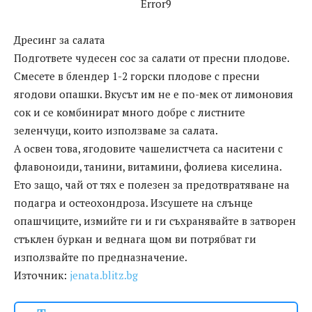
Error9
Дресинг за салата
Подгответе чудесен сос за салати от пресни плодове.
Смесете в блендер 1-2 горски плодове с пресни
ягодови опашки. Вкусът им не е по-мек от лимоновия
сок и се комбинират много добре с листните
зеленчуци, които използваме за салата.
А освен това, ягодовите чашелистчета са наситени с
флавоноиди, танини, витамини, фолиева киселина.
Ето защо, чай от тях е полезен за предотвратяване на
подагра и остеохондроза. Изсушете на слънце
опашчиците, измийте ги и ги съхранявайте в затворен
стъклен буркан и веднага щом ви потрябват ги
използвайте по предназначение.
Източник:
jenata.blitz.bg