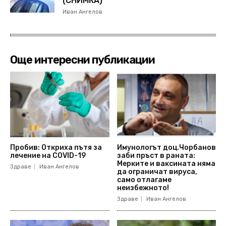
(СНИМКА)
Иван Ангелов
Още интересни публикации
Пробив: Откриха пътя за
Имунологът доц.Чорбанов
лечение на COVID-19
заби пръст в раната:
Мерките и ваксината няма
Здраве
Иван Ангелов
да ограничат вируса,
само отлагаме
неизбежното!
Здраве
Иван Ангелов