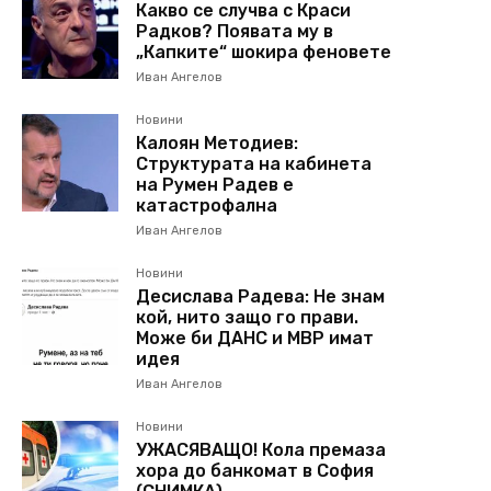
Какво се случва с Краси
Радков? Появата му в
„Капките“ шокира феновете
Иван Ангелов
Новини
Калоян Методиев:
Структурата на кабинета
на Румен Радев е
катастрофална
Иван Ангелов
Новини
Десислава Радева: Не знам
кой, нито защо го прави.
Може би ДАНС и МВР имат
идея
Иван Ангелов
Новини
УЖАСЯВАЩО! Кола премаза
хора до банкомат в София