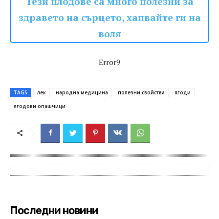
Тези плодове са много полезни за
здравето на сърцето, хапвайте ги на
воля
Error9
TAGS
лек
народна медицина
полезни свойства
ягоди
ягодови опашчици
Последни новини