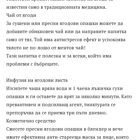
известни само в традиционната медицина.
Чай от ягоди
За сушени или пресни ягодови опашки можете да
добавите обикновен чай или да направите напитка
само от тях. Той има антистресов ефект и успокоява
тялото не по-лошо от ментов чай!
Тази напитка е полезна и за всеки, който има
проблеми с бъбреците.
Инфузия на ягодови листа
Изсипете чаша вряла вода и 1 чаена лъжичка сухи
опашки и ги оставете да врят за няколко минути. Като
превантивен и подсилващ агент, тинктурата се
препоръчва да се приема три пъти дневно.
Козметично средство
Смесете пресни ягодови опашки в блендер и вече
имате ефективна анти-старееща маска за лице, която