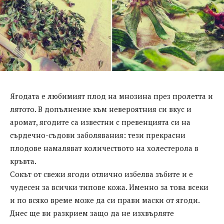
Ягодата е любимият плод на мнозина през пролетта и
лятото. В допълнение към невероятния си вкус и
аромат, ягодите са известни с превенцията си на
сърдечно-съдови заболявания: тези прекрасни
плодове намаляват количеството на холестерола в
кръвта.
Сокът от свежи ягоди отлично избелва зъбите и е
чудесен за всички типове кожа. Именно за това всеки
и по всяко време може да си прави маски от ягоди.
Днес ще ви разкрием защо да не изхвърляте