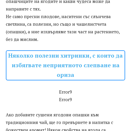
опашчиците на ягодите и какви чудеса може да
направите с тях.
Не само пресни плодове, наситени със слънчева
светлина, са полезни, но също и чашелистчета
(опашки), а ние изхвърляме тази част на растението,
без да мислим.
Няколко полезни хитринки, с които да
избягвате неприятното слепване на
ориза
Error9
Error9
Ако добавите сушени ягодови опашки към
традиционния чай, ще го превърнете в напитка с
божествен аромат! Някои свойства на ягода са