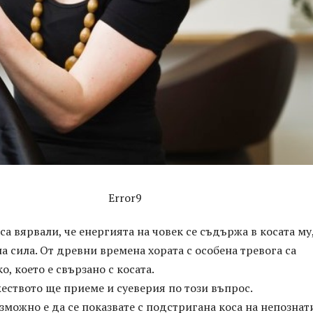
Error9
а вярвали, че енергията на човек се съдържа в косата му,
а сила. От древни времена хората с особена тревога са
о, което е свързано с косата.
еството ще приеме и суеверия по този въпрос.
можно е да се показвате с подстригана коса на непознати