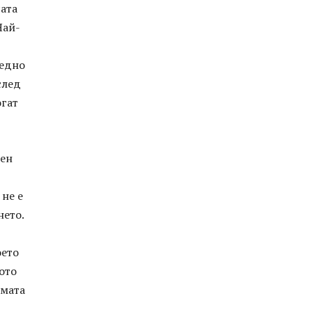
сата
Най-
аедно
след
огат
ден
 не е
нето.
оето
ото
амата