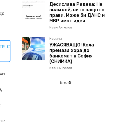
Десислава Радева: Не
знам кой, нито защо го
що
прави. Може би ДАНС и
МВР имат идея
Иван Ангелов
Новини
е с
УЖАСЯВАЩО! Кола
премаза хора до
банкомат в София
(СНИМКА)
Иван Ангелов
ват
Error9
,
е
ите