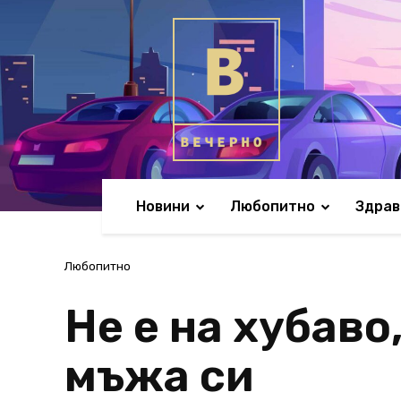
Новини
Любопитно
Здрав
Любопитно
Не е на хубаво
мъжа си