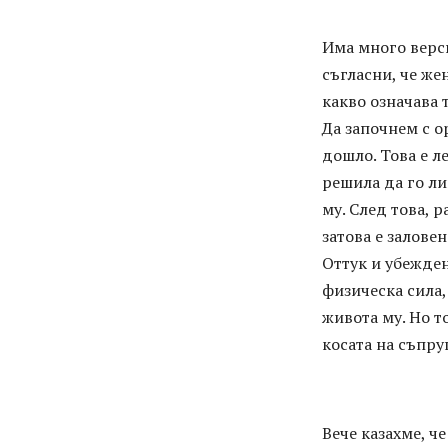
Има много верси
съгласни, че же
какво означава 
Да започнем с о
дошло. Това е л
решила да го ли
му. След това, р
затова е заловен
Оттук и убежден
физическа сила,
живота му. Но т
косата на съпруг
Вече казахме, ч