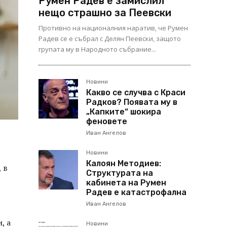
Румен Радев е замислил
нещо страшно за Пеевски
Противно на националния наратив, че Румен
Радев се е събрал с Делян Пеевски, защото
групата му в Народното събрание...
Новини
Какво се случва с Краси
Радков? Появата му в
„Капките“ шокира
феновете
Иван Ангелов
Новини
Калоян Методиев:
 в
Структурата на
кабинета на Румен
Радев е катастрофална
Иван Ангелов
, а
Новини