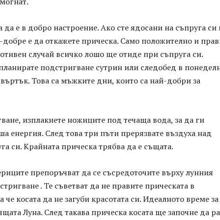
могнат.
 да е в добро настроение. Ако сте ядосани на съпруга си
о-добре е да откажете прическа. Само положително и пра
отивен случай всичко лошо ще отиде при съпруга си.
 планирате подстригване сутрин или следобед в понедел
въртък. Това са мъжките дни, които са най-добри за
ане, изплакнете ножиците под течаща вода, за да ги
ша енергия. След това три пъти прерязвате въздуха над
уга си. Крайната прическа трябва да е същата.
ериците препоръчват да се съсредоточите върху лунния
стригване . Те съветват да не правите прическата в
а че косата да не загуби красотата си. Идеалното време за
ящата Луна. След такава прическа косата ще започне да ра