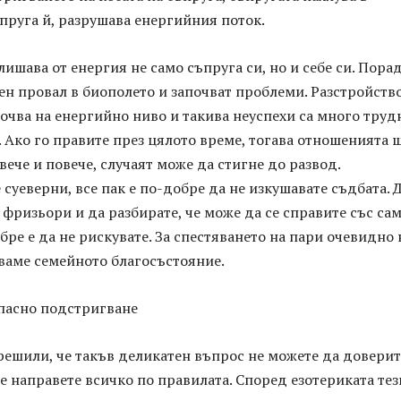
пруга й, разрушава енергийния поток.
 лишава от енергия не само съпруга си, но и себе си. Пора
ен провал в биополето и започват проблеми. Разстройств
очва на енергийно ниво и такива неуспехи са много труд
 Ако го правите през цялото време, тогава отношенията щ
вече и повече, случаят може да стигне до развод.
е суеверни, все пак е по-добре да не изкушавате съдбата. 
и фризьори и да разбирате, че може да се справите със са
бре е да не рискувате. За спестяването на пари очевидно 
ваме семейното благосъстояние.
опасно подстригване
 решили, че такъв деликатен въпрос не можете да доверит
е направете всичко по правилата. Според езотериката тез