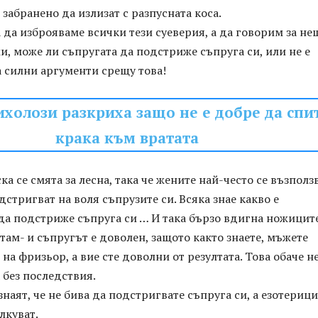
 забранено да излизат с разпусната коса.
 да изброяваме всички тези суеверия, а да говорим за не
и, може ли съпругата да подстриже съпруга си, или не е
 силни аргументи срещу това!
холози разкриха защо не е добре да спит
крака към вратата
а се смята за лесна, така че жените най-често се възполз
одстригват на воля съпрузите си. Всяка знае какво е
да подстриже съпруга си … И така бързо вдигна ножиците
там- и съпругът е доволен, защото както знаете, мъжете
 на фризьор, а вие сте доволни от резултата. Това обаче н
 без последствия.
знаят, че не бива да подстригвате съпруга си, а езотериц
лкуват.