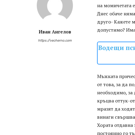
на момичетата е
Днес обаче няма
друго- Кажете м
допустимо? Има
Иван Ангелов
https://vecherno.com
Водещи пси
Мъжката прическ
от това, за да п
необходимо, за 
кръцва оттук-от
мразят да ходят
винаги свършва
Хората отдавна 
постоянно го тъ