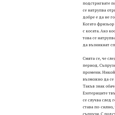
подстригвате по
се натрупва отр
добре е да не го
Когато фризьор 
с косата. Ако ко
това се натрупв
да възникнат сп
Смята се, че сл
период. Съпрузи
промени. Никой 
възможно да се 
Такъв знак обач
Езотериците твъ
се случва след 
става по-силно,
съпрузи. С подс