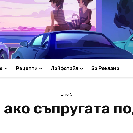
е
Рецепти
Лайфстайл
За Реклама
Error9
, ако съпругата п