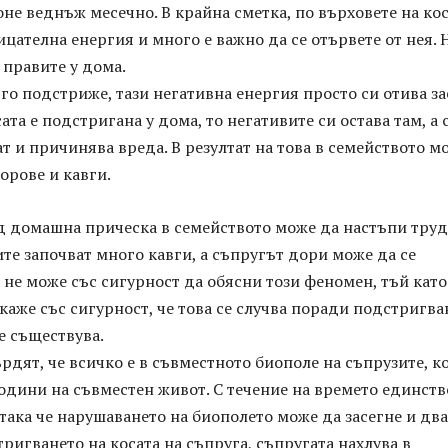
не веднъж месечно. В крайна сметка, по върховете на ко
ицателна енергия и много е важно да се отървете от нея. 
 правите у дома.
го подстриже, тази негативна енергия просто си отива з
сата е подстригана у дома, то негативите си остава там, а 
ат и причинява вреда. В резултат на това в семейството м
орове и кавги.
ед домашна прическа в семейството може да настъпи тру
те започват много кавги, а съпругът дори може да се
не може със сигурност да обясни този феномен, тъй като
каже със сигурност, че това се случва поради подстригва
е съществува.
рдят, че всичко е в съвместното биополе на съпрузите, к
години на съвместен живот. С течение на времето единств
 така че нарушаването на биополето може да засегне и дв
тригването на косата на съпруга, съпругата нахлува в