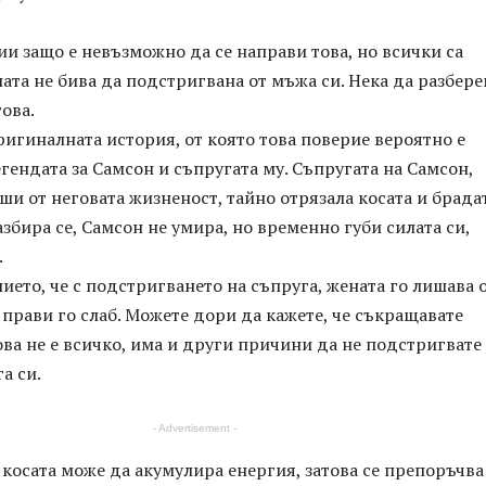
и защо е невъзможно да се направи това, но всички са
ната не бива да подстригвана от мъжа си. Нека да разбер
това.
ригиналната история, от която това поверие вероятно е
егендата за Самсон и съпругата му. Съпругата на Самсон,
ши от неговата жизненост, тайно отрязала косата и брада
азбира се, Самсон не умира, но временно губи силата си,
.
ието, че с подстригването на съпруга, жената го лишава 
 прави го слаб. Можете дори да кажете, че съкращавате
ова не е всичко, има и други причини да не подстригвате
а си.
- Advertisement -
е косата може да акумулира енергия, затова се препоръчва