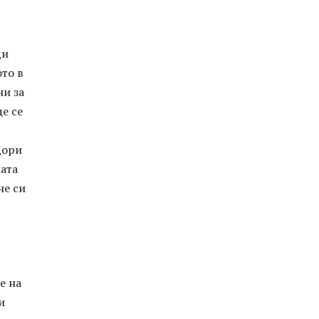
ди
ото в
ни за
е се
Дори
мата
не си
е на
и