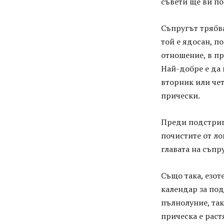
съвети ще ви по
Съпругът трябва
той е ядосан, п
отношение, в пр
Най-добре е да
вторник или чет
прически.
Преди подстригв
почистите от ло
главата на съпр
Също така, езот
календар за под
пълнолуние, так
прическа е раст