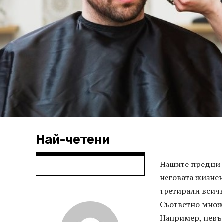
Най-четени
Нашите предци с
неговата жизнен
третирали всичк
Съответно множ
Например, невъз