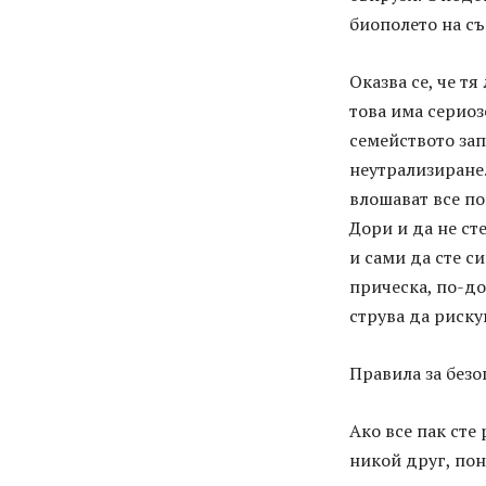
биополето на съ
Оказва се, че тя
това има сериоз
семейството зап
неутрализиране.
влошават все по
Дори и да не ст
и сами да сте с
прическа, по-до
струва да риску
Правила за без
Ако все пак сте
никой друг, пон