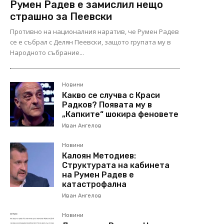
Румен Радев е замислил нещо
страшно за Пеевски
Противно на националния наратив, че Румен Радев
се е събрал с Делян Пеевски, защото групата му в
Народното събрание...
Новини
Какво се случва с Краси
Радков? Появата му в
„Капките“ шокира феновете
Иван Ангелов
Новини
Калоян Методиев:
Структурата на кабинета
на Румен Радев е
катастрофална
Иван Ангелов
Новини