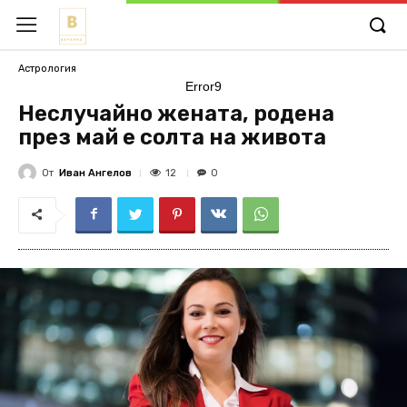
Астрология
Error9
Неслучайно жената, родена
през май е солта на живота
От
Иван Ангелов
12
0