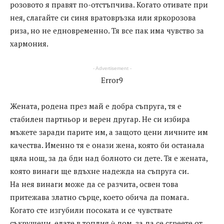
розовото я правят по-отстъпчива. Когато отивате при
нея, слагайте си синя вратовръзка или яркорозова
риза, но не едновременно. Тя все пак има чувство за
хармония.
- Advertisement -
Error9
Жената, родена през май е добра съпруга, тя е
стабилен партньор и верен другар. Не си избира
мъжете заради парите им, а защото цени личните им
качества. Именно тя е онази жена, която би останала
цяла нощ, за да бди над болното си дете. Тя е жената,
която винаги ще вдъхне надежда на съпруга си.
На нея винаги може да се разчита, освен това
притежава златно сърце, което обича да помага.
Когато сте изгубили посоката и се чувствате
съкрушени, елате в топлия ѝ дом, за да се сгреете от