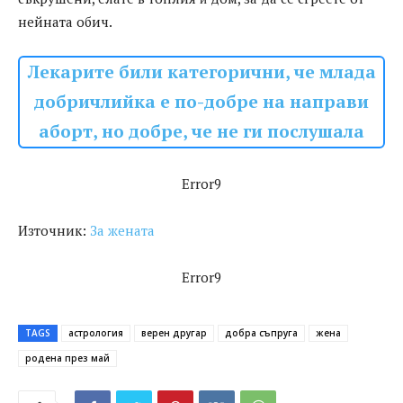
нейната обич.
Лекарите били категорични, че млада
добричлийка е по-добре на направи
аборт, но добре, че не ги послушала
Error9
Източник:
За жената
Error9
TAGS
астрология
верен другар
добра съпруга
жена
родена през май