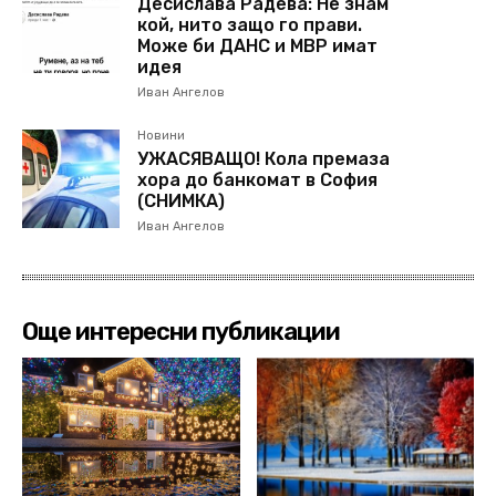
Десислава Радева: Не знам
кой, нито защо го прави.
Може би ДАНС и МВР имат
идея
Иван Ангелов
Новини
УЖАСЯВАЩО! Кола премаза
хора до банкомат в София
(СНИМКА)
Иван Ангелов
Още интересни публикации