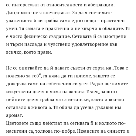
се интересуват от относителности и абстракции.
Дипломите не я впечатляват. За да я спечелите
уважението ѝ ви трябва само едно нещо – практичен
умен. Тя самата е практична и не хвърчи в облаците. Тя
е чисто физическо създание. Сетивата й са изострени
и търси наслада и чувствено удовлетворение във
всичко, което прави.
Не се опитвайте да й давате съвети от сорта на „Това е
полезно за теб“, тя няма да ги приеме, защото се
доверява само на собствения си усет. Рядко ще видите
изкуствени цветя в дома на жената Телец, защото
нейните цветя трябва да са истински, както и всичко
останало в живота ѝ. Тя обича да усеща дъхавия им
аромат.
Цветовете също действат на сетивата й и колкото по-
наситени са, толкова по-добре. Нюансите на синьото и