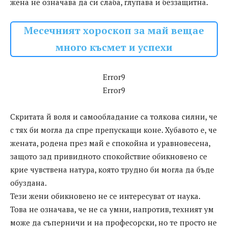
жена не означава да си слаба, глупава и беззащитна.
Месечният хороскоп за май вещае
много късмет и успехи
Error9
Error9
Скритата й воля и самообладание са толкова силни, че
с тях би могла да спре препускащи коне. Хубавото е, че
жената, родена през май е спокойна и уравновесена,
защото зад привидното спокойствие обикновено се
крие чувствена натура, която трудно би могла да бъде
обуздана.
Тези жени обикновено не се интересуват от наука.
Това не означава, че не са умни, напротив, техният ум
може да съперничи и на професорски, но те просто не