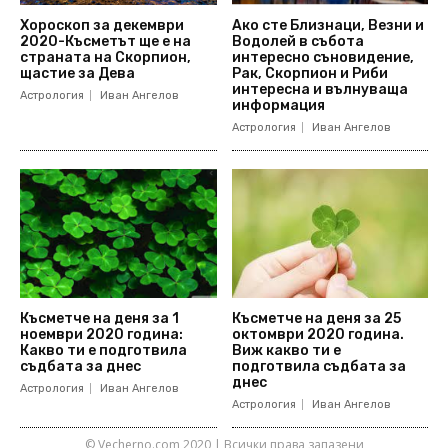
Хороскоп за декември
Ако сте Близнаци, Везни и
2020-Късметът ще е на
Водолей в събота
страната на Скорпион,
интересно съновидение,
щастие за Дева
Рак, Скорпион и Риби
интересна и вълнуваща
Астрология
Иван Ангелов
информация
Астрология
Иван Ангелов
Късметче на деня за 1
Късметче на деня за 25
ноември 2020 година:
октомври 2020 година.
Какво ти е подготвила
Виж какво ти е
съдбата за днес
подготвила съдбата за
днес
Астрология
Иван Ангелов
Астрология
Иван Ангелов
© Vecherno.com 2020 | Всички права запазени