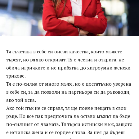
Тя съчетава в себе си онези качества, които мъжете
търсят, но рядко откриват. Тя е честна и открита, не
обича игричките и не прибягва до хитроумни женски
трикове.
Тя е по-силна от много мъже, но е достатъчно уверена
в себе си, за да позволи на партньора си да ръководи,
ако той иска.
Ако той пък не се справя, тя ще поеме нещата в свои
ръце. Но все пак предпочита да остави мъжът да бъде
по-силният от двамата. Тя търси истински мъж, защото
е истинска жена и се гордее с това. За нея да бъдеш