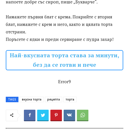
напоете добре със сироп, пише „Букварче“.
Намажете първия блат с крема. Покрийте с втория
блат, намажете с крем и него, както и цялата торта
отстрани.
Поръсете с ядки и преди сервиране с пудра захар!
Най-вкусната торта става за минути,
без да се готви и пече
Error9
TAGS
вкусна торта
рецепта
торта