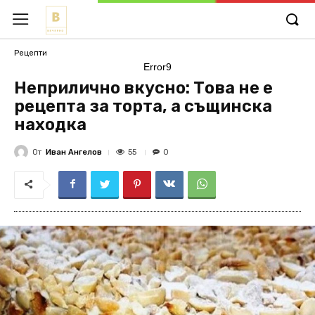
Рецепти
Error9
Неприлично вкусно: Това не е
рецепта за торта, а същинска
находка
От
Иван Ангелов
55
0