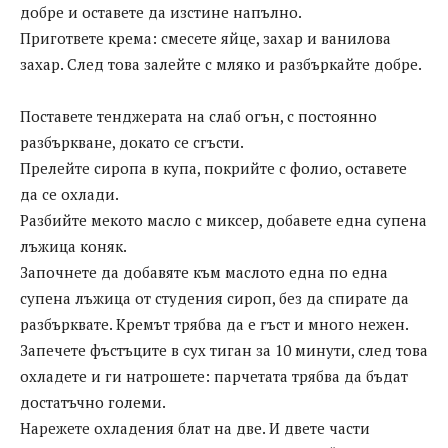
добре и оставете да изстине напълно.
Пригответе крема: смесете яйце, захар и ванилова
захар. След това залейте с мляко и разбъркайте добре.
Поставете тенджерата на слаб огън, с постоянно
разбъркване, докато се сгъсти.
Прелейте сиропа в купа, покрийте с фолио, оставете
да се охлади.
Разбийте мекото масло с миксер, добавете една супена
лъжица коняк.
Започнете да добавяте към маслото една по една
супена лъжица от студения сироп, без да спирате да
разбърквате. Кремът трябва да е гъст и много нежен.
Запечете фъстъците в сух тиган за 10 минути, след това
охладете и ги натрошете: парчетата трябва да бъдат
достатъчно големи.
Нарежете охладения блат на две. И двете части