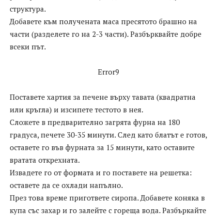
структура.
Добавете към получената маса пресятото брашно на
части (разделете го на 2-3 части). Разбърквайте добре
всеки път.
Error9
Поставете хартия за печене върху тавата (квадратна
или кръгла) и изсипете тестото в нея.
Сложете в предварително загрята фурна на 180
градуса, печете 30-35 минути. След като блатът е готов,
оставете го във фурната за 15 минути, като оставите
вратата открехната.
Извадете го от формата и го поставете на решетка:
оставете да се охлади напълно.
През това време пригответе сиропа. Добавете коняка в
купа със захар и го залейте с гореща вода. Разбъркайте