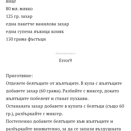
яйце
80 мл. мляко
125 гр. захар
една пакетче ванилова захар
една супена лъжица коняк
150 грама фъстъци
- Advertisement -
Error9
Приготвяне:
Отделете белтъците от жълтъците. В купа с жълтъците
добавете захар (60 грама). Разбийте с миксер, докато
жълтъците побелеят и станат пухкави.
Останалата захар добавете в купата с белтъци (също 60
гр.), разбъркайте с миксер.
Постепенно добавете белтъците към жълтъците и
разбъркайте внимателно, за да се запази въздушната