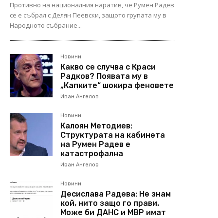
Противно на националния наратив, че Румен Радев
се е събрал с Делян Пеевски, защото групата му в
Народното събрание...
Новини
Какво се случва с Краси
Радков? Появата му в
„Капките“ шокира феновете
Иван Ангелов
Новини
Калоян Методиев:
Структурата на кабинета
на Румен Радев е
катастрофална
Иван Ангелов
Новини
Десислава Радева: Не знам
кой, нито защо го прави.
Може би ДАНС и МВР имат