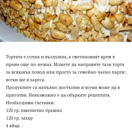
Тортата е сочна и въздушна, а сметановият крем я
прави още по-нежна. Можете да направите тази торта
за всякакъв повод или просто за семейно чаено парти:
всеки ще я хареса.
Продуктите са напълно достъпни и всеки може да я
приготви. Невъзможно е да объркате рецептата.
Необходими съставки:
120 гр. пшенично брашно
120 гр. захар
4 яйца