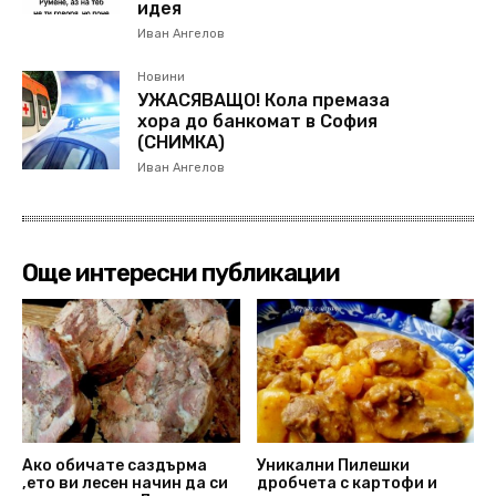
идея
Иван Ангелов
Новини
УЖАСЯВАЩО! Кола премаза
хора до банкомат в София
(СНИМКА)
Иван Ангелов
Още интересни публикации
Ако обичате саздърма
Уникални Пилешки
,ето ви лесен начин да си
дробчета с картофи и