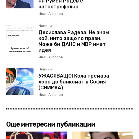
на Румен Радев е
катастрофална
Иван Ангелов
Новини
Десислава Радева: Не знам
кой, нито защо го прави.
Може би ДАНС и МВР имат
идея
Иван Ангелов
Новини
УЖАСЯВАЩО! Кола премаза
хора до банкомат в София
(СНИМКА)
Иван Ангелов
Още интересни публикации