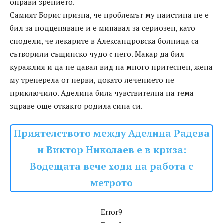
оправи зрението.
Самият Борис призна, че проблемът му наистина не е
бил за подценяване и е минавал за сериозен, като
сподели, че лекарите в Александровска болница са
сътворили същинско чудо с него. Макар да бил
куражлия и да не давал вид на много притеснен, жена
му треперела от нерви, докато лечението не
приключило. Аделина била чувствителна на тема
здраве още откакто родила сина си.
Приятелството между Аделина Радева
и Виктор Николаев е в криза:
Водещата вече ходи на работа с
метрото
Error9