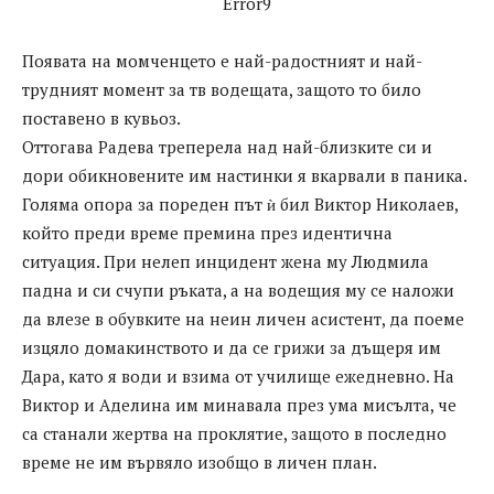
Error9
Появата на момченцето е най-радостният и най-
трудният момент за тв водещата, защото то било
поставено в кувьоз.
Оттогава Радева треперела над най-близките си и
дори обикновените им настинки я вкарвали в паника.
Голяма опора за пореден път ѝ бил Виктор Николаев,
който преди време премина през идентична
ситуация. При нелеп инцидент жена му Людмила
падна и си счупи ръката, а на водещия му се наложи
да влезе в обувките на неин личен асистент, да поеме
изцяло домакинството и да се грижи за дъщеря им
Дара, като я води и взима от училище ежедневно. На
Виктор и Аделина им минавала през ума мисълта, че
са станали жертва на проклятие, защото в последно
време не им вървяло изобщо в личен план.