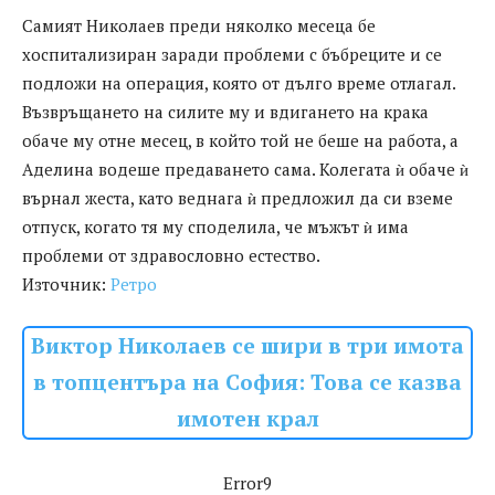
Самият Николаев преди няколко месеца бе
хоспитализиран заради проблеми с бъбреците и се
подложи на операция, която от дълго време отлагал.
Възвръщането на силите му и вдигането на крака
обаче му отне месец, в който той не беше на работа, а
Аделина водеше предаването сама. Колегата ѝ обаче ѝ
върнал жеста, като веднага ѝ предложил да си вземе
отпуск, когато тя му споделила, че мъжът ѝ има
проблеми от здравословно естество.
Източник:
Ретро
Виктор Николаев се шири в три имота
в топцентъра на София: Това се казва
имотен крал
Error9