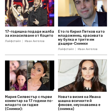
17-годишна подаде жалба
Ето го Кирил Петков като
за изнасилване от Коцето
младоженец, красивата
му булка и трите им
Лайфстайл
Иван Ангелов
дъщери-Снимки
Лайфстайл
Иван Ангелов
Мария Силвестър с първи
Новата визия на Ивана
коментар за 17 години по-
шашна всичките й
младото си гадже
фенове, неузнаваема е
(Снимки):
(снимка)