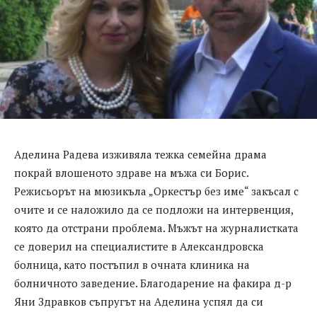
Аделина Радева изживяла тежка семейна драма
покрай влошеното здраве на мъжа си Борис.
Режисьорът на мюзикъла „Оркестър без име“ закъсал с
очите и се наложило да се подложи на интервенция,
която да отстрани проблема. Мъжът на журналистката
се доверил на специалистите в Александровска
болница, като постъпил в очната клиника на
болничното заведение. Благодарение на факира д-р
Яни Здравков съпругът на Аделина успял да си