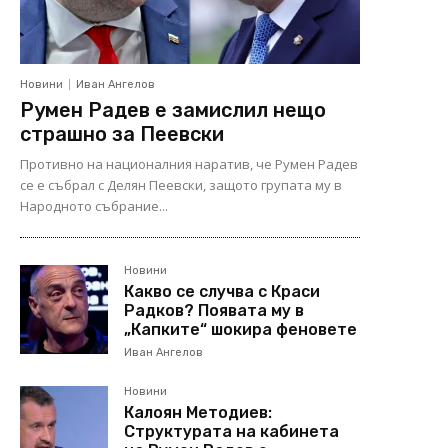
Новини
Иван Ангелов
Румен Радев е замислил нещо
страшно за Пеевски
Противно на националния наратив, че Румен Радев
се е събрал с Делян Пеевски, защото групата му в
Народното събрание...
Новини
Какво се случва с Краси
Радков? Появата му в
„Капките“ шокира феновете
Иван Ангелов
Новини
Калоян Методиев:
Структурата на кабинета