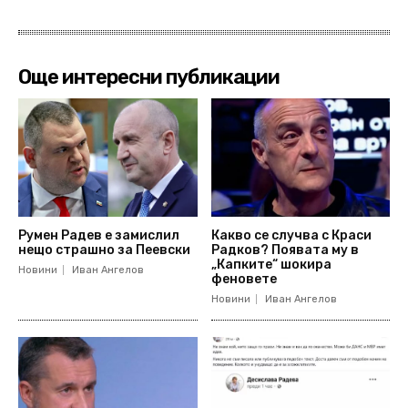
Още интересни публикации
Румен Радев е замислил
Какво се случва с Краси
нещо страшно за Пеевски
Радков? Появата му в
„Капките“ шокира
Новини
Иван Ангелов
феновете
Новини
Иван Ангелов