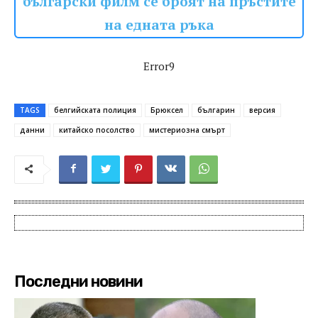
български филм се броят на пръстите
на едната ръка
Error9
TAGS
белгийската полиция
Брюксел
българин
версия
данни
китайско посолство
мистериозна смърт
Последни новини