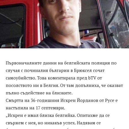
Първоначалните данни на белгийската полиция по
случая с починалия българин в Брюксел сочат
самоубийство. Това коментираха пред bTV от
посолството ни в Белгия. От там допълниха, че оказват
пълно съдействие на близките.
Смъртта на 36-годишния Искрен Йорданов от Русе е
настъпила на 17 септември.
„Искрен е имал близка белгийка. Опитахме да се
свържем с нея, но никакъв успех. Надявам се