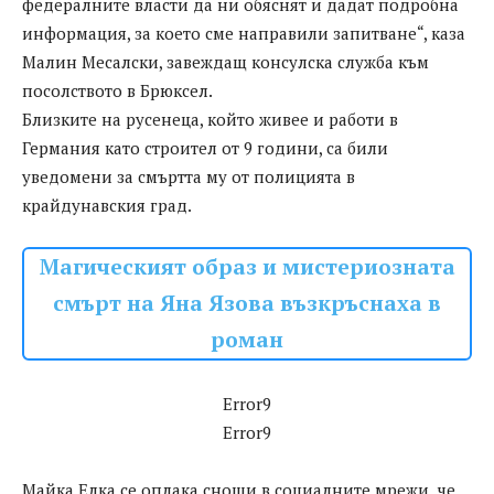
федералните власти да ни обяснят и дадат подробна
информация, за което сме направили запитване“, каза
Малин Месалски, завеждащ консулска служба към
посолството в Брюксел.
Близките на русенеца, който живее и работи в
Германия като строител от 9 години, са били
уведомени за смъртта му от полицията в
крайдунавския град.
Магическият образ и мистериозната
смърт на Яна Язова възкръснаха в
роман
Error9
Error9
Майка Елка се оплака снощи в социалните мрежи, че