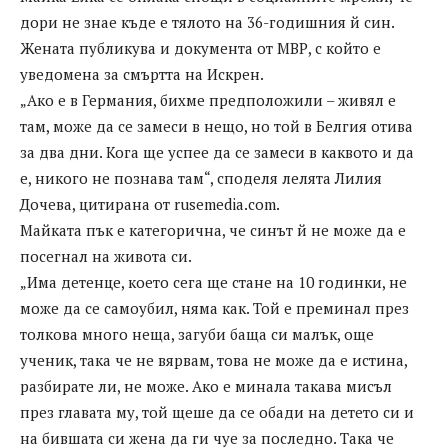
дори не знае къде е тялото на 36-годишния й син.
Жената публикува и документа от МВР, с който е
уведомена за смъртта на Искрен.
„Ако е в Германия, бихме предположили – живял е
там, може да се замеси в нещо, но той в Белгия отива
за два дни. Кога ще успее да се замеси в каквото и да
е, никого не познава там“, споделя лелята Лилия
Дочева, цитирана от rusemedia.com.
Майката пък е категорична, че синът й не може да е
посегнал на живота си.
„Има детенце, което сега ще стане на 10 годинки, не
може да се самоубил, няма как. Той е преминал през
толкова много неща, загуби баща си малък, още
ученик, така че не вярвам, това не може да е истина,
разбирате ли, не може. Ако е минала такава мисъл
през главата му, той щеше да се обади на детето си и
на бившата си жена да ги чуе за последно. Така че