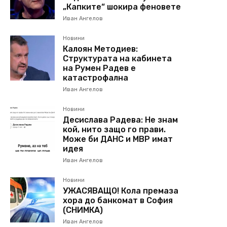
„Капките“ шокира феновете
Иван Ангелов
Новини
Калоян Методиев:
Структурата на кабинета
на Румен Радев е
катастрофална
Иван Ангелов
Новини
Десислава Радева: Не знам
кой, нито защо го прави.
Може би ДАНС и МВР имат
идея
Иван Ангелов
Новини
УЖАСЯВАЩО! Кола премаза
хора до банкомат в София
(СНИМКА)
Иван Ангелов