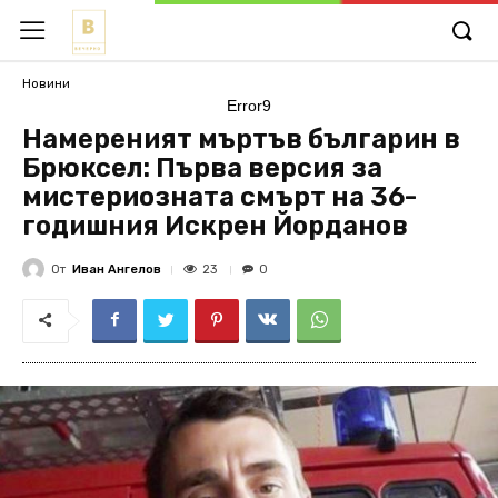
Новини
Error9
Намереният мъртъв българин в
Брюксел: Първа версия за
мистериозната смърт на 36-
годишния Искрен Йорданов
От
Иван Ангелов
23
0