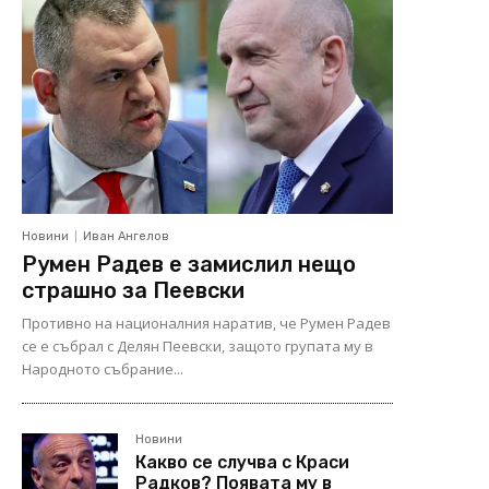
Новини
Иван Ангелов
Румен Радев е замислил нещо
страшно за Пеевски
Противно на националния наратив, че Румен Радев
се е събрал с Делян Пеевски, защото групата му в
Народното събрание...
Новини
Какво се случва с Краси
Радков? Появата му в