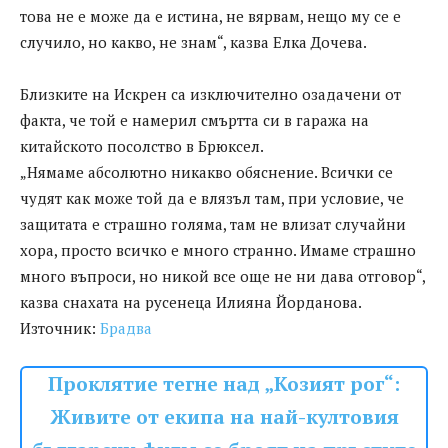
това не е може да е истина, не вярвам, нещо му се е
случило, но какво, не знам“, казва Елка Дочева.
Близките на Искрен са изключително озадачени от
факта, че той е намерил смъртта си в гаража на
китайското посолство в Брюксел.
„Нямаме абсолютно никакво обяснение. Всички се
чудят как може той да е влязъл там, при условие, че
защитата е страшно голяма, там не влизат случайни
хора, просто всичко е много странно. Имаме страшно
много въпроси, но никой все още не ни дава отговор“,
казва снахата на русенеца Илияна Йорданова.
Източник:
Брадва
Проклятие тегне над „Козият рог“:
Живите от екипа на най-култовия