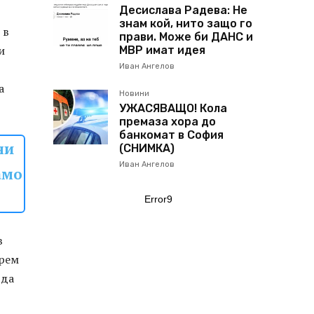
Десислава Радева: Не
знам кой, нито защо го
 в
прави. Може би ДАНС и
и
МВР имат идея
Иван Ангелов
а
Новини
УЖАСЯВАЩО! Кола
премаза хора до
банкомат в София
ни
(СНИМКА)
Иван Ангелов
амо
Error9
в
ерем
 да