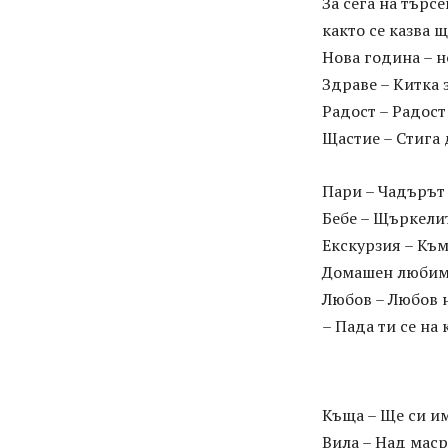
За сега на търс
както се казва 
Нова година – н
Здраве – Китка 
Радост – Радост
Щастие – Стига 
Пари – Чадърът 
Бебе – Щъркелит
Екскурзия – Към
Домашен любимец
Любов – Любов н
– Пада ти се на
Къща – Ще си им
Вила – Над маср