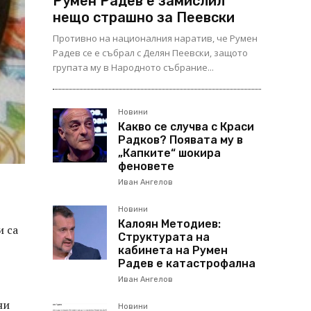
Румен Радев е замислил
нещо страшно за Пеевски
Противно на националния наратив, че Румен
Радев се е събрал с Делян Пеевски, защото
групата му в Народното събрание...
Новини
Какво се случва с Краси
Радков? Появата му в
„Капките“ шокира
феновете
Иван Ангелов
Новини
Калоян Методиев:
и са
Структурата на
кабинета на Румен
Радев е катастрофална
Иван Ангелов
ни
Новини