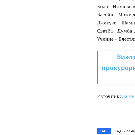
Кола – Няма веч
Басейн – Може д
Джакузи – Шампа
Сватба – Думба-
Учение – Блестя
Вижте
прокурори
Източник:
За же
TAGS
Бъдни веч