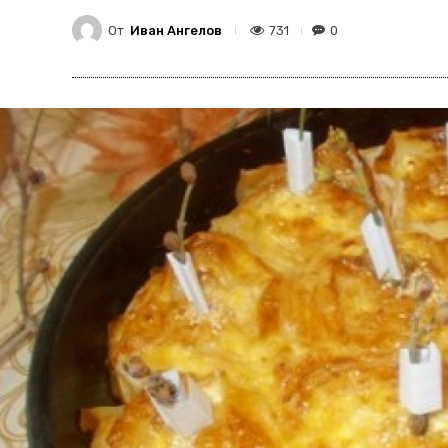
От
Иван Ангелов
731
0