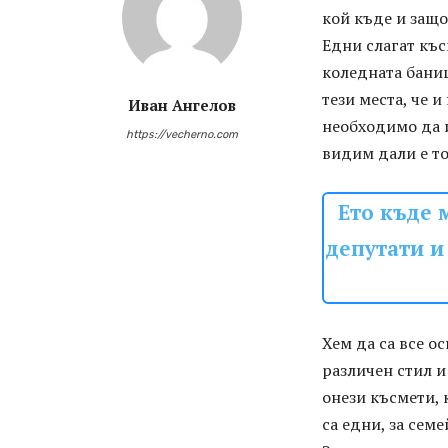
кой къде и защо
Едни слагат къс
коледната баниц
тези места, че 
Иван Ангелов
необходимо да и
https://vecherno.com
видим дали е то
Ето къде 
депутати и
Хем да са все ос
различен стил и
онези късмети, 
са едни, за семе