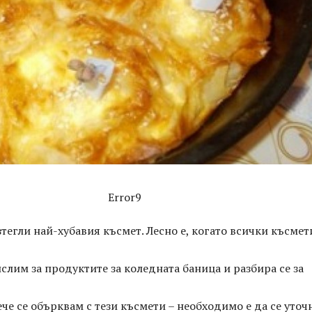
Error9
зтегли най-хубавия късмет. Лесно е, когато всички късмет
слим за продуктите за коледната баница и разбира се за
ече се обърквам с тези късмети – необходимо е да се уточ