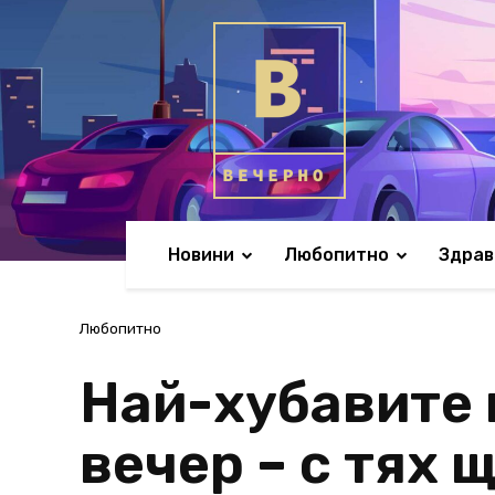
Новини
Любопитно
Здрав
Любопитно
Най-хубавите 
вечер – с тях 