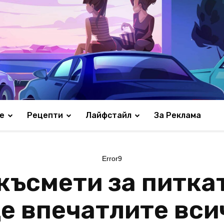
е
Рецепти
Лайфстайл
За Реклама
Error9
късмети за питка
ще впечатлите вси