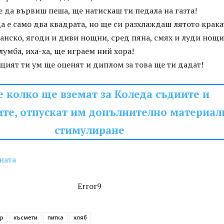
е да вървиш пеша, ще натискаш ти педала на газта!
а е само два квадрата, но ще си разхлаждаш лятото крака
нско, ягоди и диви нощни, сред пяна, смях и луди нощи
лумба, иха-ха, ще играем ний хора!
щият ти ум ще оценят и диплом за това ще ти дадат!
 колко ще вземат за Коледа съдиите и
те, отпускат им допълнително материал
стимулиране
ната
Error9
ер
късмети
питка
хляб