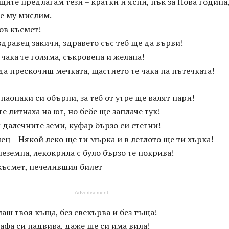
ещите предлагам тези – кратки и ясни, пък за Нова година
ще му мислим.
ов късмет!
здравец закичи, здравето със теб ще да върви!
 чака те голяма, съкровена и желана!
да прескочиш мечката, щастието те чака на пътечката!
наопаки си обърни, за теб от утре ще валят пари!
е литнаха на юг, но бебе ще заплаче тук!
 далечните земи, куфар бързо си стегни!
 – Някой леко ще ти мърка и в леглото ще ти хърка!
еземна, лекокрила с було бързо те покрива!
 късмет, печелившия билет
- Advertisement -
аш твоя къща, без свекърва и без тъща!
афа си надвива, даже ще си има вила!