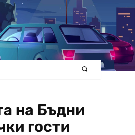
та на Бъдни
чки гости