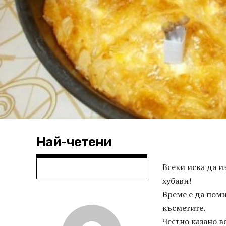
Най-четени
Всеки иска да и
хубави!
Време е да поми
късметите.
Честно казано в