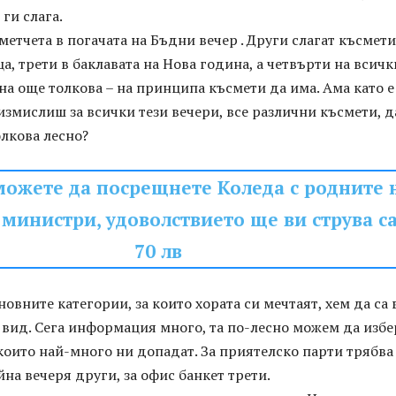
 ги слага.
метчета в погачата на Бъдни вечер . Други слагат късмети
а, трети в баклавата на Нова година, а четвърти на всичк
и на още толкова – на принципа късмети да има. Ама като е
змислиш за всички тези вечери, все различни късмети, д
лкова лесно?
можете да посрещнете Коледа с родните 
 министри, удоволствието ще ви струва с
70 лв
новните категории, за които хората си мечтаят, хем да са 
 вид. Сега информация много, та по-лесно можем да изб
които най-много ни допадат. За приятелско парти трябва
йна вечеря други, за офис банкет трети.