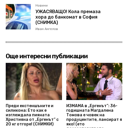
Новини
УЖАСЯВАЩО! Кола премаза
хора до банкомат в София
(СНИМКА)
Иван Ангелов
Още интересни публикации
Преди екстеншъните и
ИЗМАМА в „Ергенът“: 36-
силикона: Ето как е
годишната Магдалена
изглеждала пияната
Томова е човек на
Християна от „Ергенът“ с
продуцентите, лансират я
20 кг отгоре! (СНИМКИ)
яко! (ето