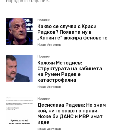
Народното събрание...
Новини
Какво се случва с Краси
Радков? Появата му в
„Капките“ шокира феновете
Иван Ангелов
Новини
Калоян Методиев:
Структурата на кабинета
на Румен Радев е
катастрофална
Иван Ангелов
Новини
Десислава Радева: Не знам
кой, нито защо го прави.
Може би ДАНС и МВР имат
идея
Иван Ангелов