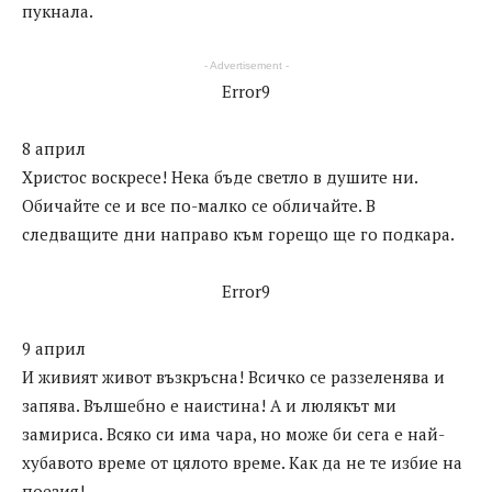
пукнала.
- Advertisement -
Error9
8 април
Христос воскресе! Нека бъде светло в душите ни.
Обичайте се и все по-малко се обличайте. В
следващите дни направо към горещо ще го подкара.
Error9
9 април
И живият живот възкръсна! Всичко се раззеленява и
запява. Вълшебно е наистина! А и люлякът ми
замириса. Всяко си има чара, но може би сега е най-
хубавото време от цялото време. Как да не те избие на
поезия!