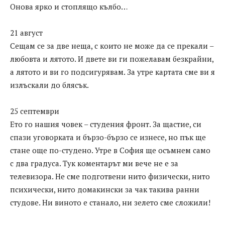
Онова ярко и стоплящо кълбо…
21 август
Сещам се за две неща, с които не може да се прекали –
любовта и лятото. И двете ви ги пожелавам безкрайни,
а лятото и ви го подсигурявам. За утре картата сме ви я
излъскали до блясък.
25 септември
Ето го нашия човек – студения фронт. За щастие, си
спази уговорката и бързо-бързо се изнесе, но пък ще
стане още по-студено. Утре в София ще осъмнем само
с два градуса. Тук коментарът ми вече не е за
телевизора. Не сме подготвени нито физически, нито
психически, нито домакински за чак такива ранни
студове. Ни виното е станало, ни зелето сме сложили!