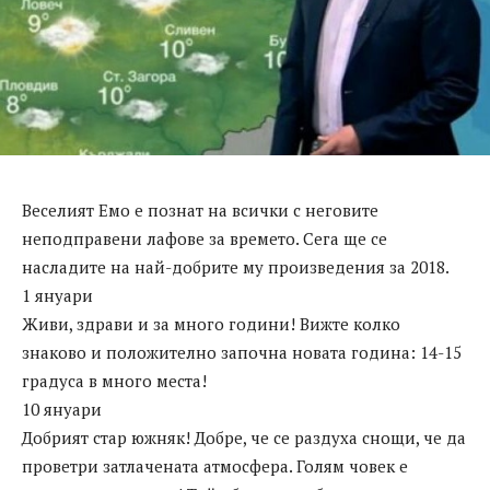
Веселият Емо е познат на всички с неговите
неподправени лафове за времето. Сега ще се
насладите на най-добрите му произведения за 2018.
1 януари
Живи, здрави и за много години! Вижте колко
знаково и положително започна новата година: 14-15
градуса в много места!
10 януари
Добрият стар южняк! Добре, че се раздуха снощи, че да
проветри затлачената атмосфера. Голям човек е