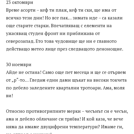
23 октомври
Време асорти – кеф ти плаж, кеф ти ски, ще има от
всичко тези дни! Но все пак… зимата иде – са казали
още старите старки. Впечатляващ с елементи на
ужасяващ студен фронт ни приближава от
северозапад. Ето това чудовище ще ни е главното
действащо метео лице през следващото денонощие.
30 ноември
Айде не остана! Само още пет месеца и ще се отървем
от „р“-то… Гледам едни дами щъкат на високи токчета
по дебело заледените квартални тротоари. Ама, моля
ви!
Относно противогрипните мерки – чесънът си е чесън,
ама и дебело обличане си трябва! И кой каза, че вече
няма да имаме двуцифрени температури? Имаме ги,