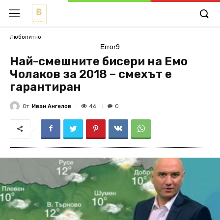
Любопитно
Error9
Най-смешните бисери на Емо
Чолаков за 2018 – смехът е
гарантиран
От
Иван Ангелов
46
0