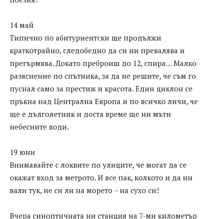
14 май
Типично по абитуриентски ще продължи
краткотрайно, следобедно да си ни превалява и
прегърмява. Докато преброиш до 12, спира… Малко
разяснение по спътника, за да не решите, че съм го
пуснал само за престиж и красота. Един циклон се
пръкна над Централна Европа и по всичко личи, че
ще е дълголетник и доста време ще ни мъти
небесните води.
19 юни
Внимавайте с локвите по улиците, че могат да се
окажат вход за метрото. И все пак, колкото и да ни
вали тук, не си ли на морето – на сухо си!
Вчера синоптичната ни станция на 7-ми километър