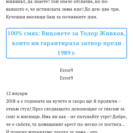
южнякът, да знаете! Той обаче отслабва, но по-
важното е, че истинската зима иде! До ден-два-три.
Кучешки виелици баш за почивните дни.
100% смях: Вицовете за Тодор Живков,
които ни гарантираха затвор преди
1989 г.
Error9
Error9
12 януари
2018-а е годината на кучето и скоро ще й проличи –
откъм студ! През следващото денонощие се гласим за
сняг и виелици. Има ли как – не пътувайте утре! Добре,
че е събота, та домашният арест по-лесно се постига…
И понеже мрънкахме досега за зима – ето,