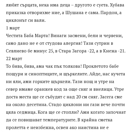
любят сърцата, нека има деца – другото е суета. Хубава
приказка отворихме ние, а Шушана е сама. Пардон, а
циклонът си вали.
1 март
Честита Баба Марта! Винаги засмени, бели и червени,
само дано не е от студова алергия! Тази сутрин в
Севлиево бе минус 25, в Стара Загора -22, а в Кнежа -21.
22 март
То бива, бива, ама чак пък толкова! Проклетото бабе
пощури и синоптиците, и щъркелите. Айде, нас кучета
ни яли, ами горките щъркели. Тази нощ и утре на
север имаме оранжев код за още сняг и виелици. Утре
доста места ще се събудят с над 20 см сняг. Засега сме
на около десетина. Стадо циклони ни гази вече почти
цяла седмица. Кога ще се стопли? Ами когато започнат
да се повишават температурите. В крайна сметка
пролетта е неизбежна, освен ако наистина не е