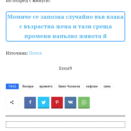
но отпред с минуси!
Момиче се запозна случайно във влака
с възрастна жена и тази среща
промени напълно живота й
Източник:
Петел
Error9
TAGS
бисери
времето
Емил Чолаков
лафове
смях