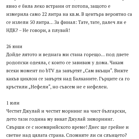
явно е била леко встрани от потопа, защото е
измерила само 22 литра на кв.м. В центъра вероятно са
се излели 50 литра… За финал: Тате, тате, далеч ли е
НДК? – Не говори, а плувай!
26 юни
Дойде лятото и веднага ми стана горещо… под двете
родопски одеяла, с които се завивам у дома. Чакам
всеки момент по bTV да завъртят „Сам вкъщи“. Вижте
какъв циклон се завъртя над Балканите. Гърците са го
кръстили „Нефели“, но съвсем не е нефелен.
1 юли
Честит Джулай и честит морнинг на чист български,
дето тази година му викат Джулай зиморнинг.
Свърши се с ноемврийското време! Днес ще грейне и
светне над цялата страна. Спомняте ли си слънцето?