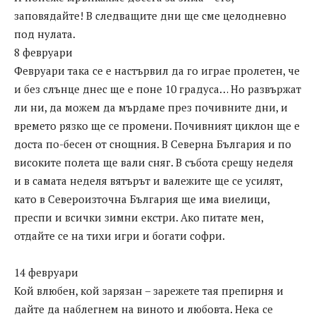
заповядайте! В следващите дни ще сме целодневно
под нулата.
8 февруари
Февруари така се е настървил да го играе пролетен, че
и без слънце днес ще е поне 10 градуса… Но развържат
ли ни, да можем да мърдаме през почивните дни, и
времето рязко ще се промени. Почивният циклон ще е
доста по-бесен от снощния. В Северна България и по
високите полета ще вали сняг. В събота срещу неделя
и в самата неделя вятърът и валежите ще се усилят,
като в Североизточна България ще има виелици,
преспи и всички зимни екстри. Ако питате мен,
отдайте се на тихи игри и богати софри.
14 февруари
Кой влюбен, кой зарязан – зарежете тая препирня и
дайте да наблегнем на виното и любовта. Нека се