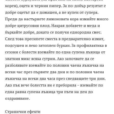
корен), оцета и черния пипер. За по-добър резултат е
добре оцетът да е домашен, а не купен от супера.
Преди да настържете лимоновата кора измийте много
добре цитрусовия плод. Накрая добавете и меда и
бъркайте добре, докато се получи еднородна смес.
След това пресипете сместа в предварително измит,
подсушен и леко затоплен буркан. За профилактика в
сезони с болести вземайте по една супена лъжица от
златния микс всяка сутрин. Ако започвате да се
разболявате вземайте по половин чаена лъжичка на
всеки час през първите два дни и по половин чаена
лъжичка на всеки два часа през следващите три дни.
Ако пък вече болестта ви е преборила – вземайте по
една равна супена лъжица три пъти на ден до
оздравяване.
Странични ефекти