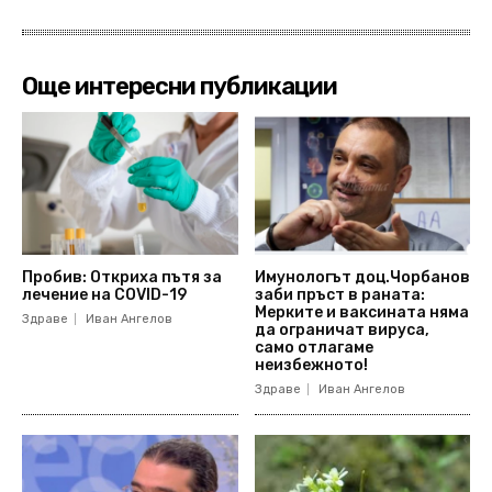
Още интересни публикации
Пробив: Откриха пътя за
Имунологът доц.Чорбанов
лечение на COVID-19
заби пръст в раната:
Мерките и ваксината няма
Здраве
Иван Ангелов
да ограничат вируса,
само отлагаме
неизбежното!
Здраве
Иван Ангелов