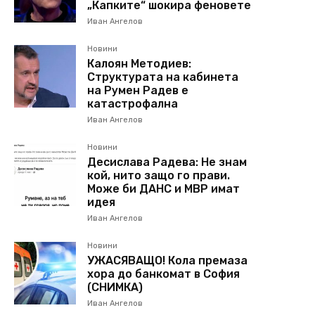
„Капките“ шокира феновете
Иван Ангелов
Новини
Калоян Методиев:
Структурата на кабинета
на Румен Радев е
катастрофална
Иван Ангелов
Новини
Десислава Радева: Не знам
кой, нито защо го прави.
Може би ДАНС и МВР имат
идея
Иван Ангелов
Новини
УЖАСЯВАЩО! Кола премаза
хора до банкомат в София
(СНИМКА)
Иван Ангелов