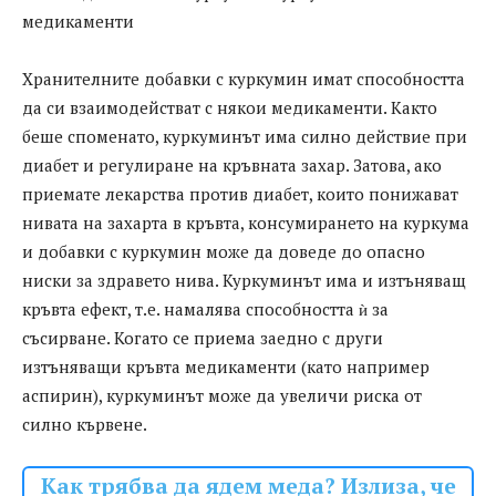
медикаменти
Хранителните добавки с куркумин имат способността
да си взаимодействат с някои медикаменти. Както
беше споменато, куркуминът има силно действие при
диабет и регулиране на кръвната захар. Затова, ако
приемате лекарства против диабет, които понижават
нивата на захарта в кръвта, консумирането на куркума
и добавки с куркумин може да доведе до опасно
ниски за здравето нива. Куркуминът има и изтъняващ
кръвта ефект, т.е. намалява способността ѝ за
съсирване. Когато се приема заедно с други
изтъняващи кръвта медикаменти (като например
аспирин), куркуминът може да увеличи риска от
силно кървене.
Как трябва да ядем меда? Излиза, че