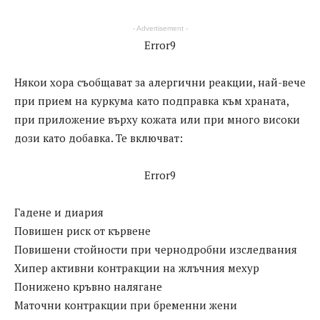
- Advertisement -
Error9
Някои хора съобщават за алергични реакции, най-вече
при прием на куркума като подправка към храната,
при приложение върху кожата или при много високи
дози като добавка. Те включват:
Error9
Гадене и диария
Повишен риск от кървене
Повишени стойности при чернодробни изследвания
Хипер активни контракции на жлъчния мехур
Понижено кръвно налягане
Маточни контракции при бременни жени