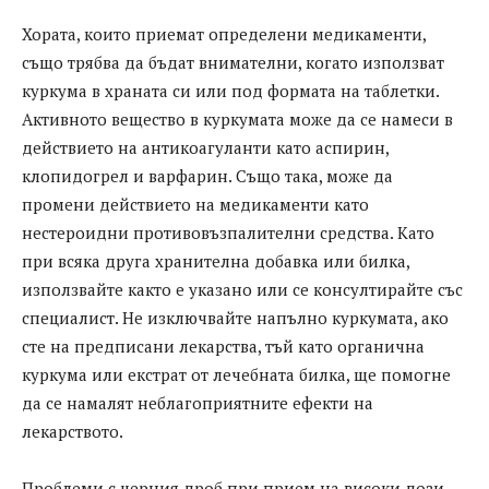
Хората, които приемат определени медикаменти,
също трябва да бъдат внимателни, когато използват
куркума в храната си или под формата на таблетки.
Активното вещество в куркумата може да се намеси в
действието на антикоагуланти като аспирин,
клопидогрел и варфарин. Също така, може да
промени действието на медикаменти като
нестероидни противовъзпалителни средства. Като
при всяка друга хранителна добавка или билка,
използвайте както е указано или се консултирайте със
специалист. Не изключвайте напълно куркумата, ако
сте на предписани лекарства, тъй като органична
куркума или екстрат от лечебната билка, ще помогне
да се намалят неблагоприятните ефекти на
лекарството.
Проблеми с черния дроб при прием на високи дози