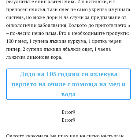
резултатът е един златен микс. И в истински, и в
преносен смисъл. Тази смес не само укрепва имунната
система, но може дори и да служи за предпазване от
онкологични заболявания. Колкото до приготвянето ѝ
– по-лесно нещо няма. Ето и необходимите продукти:
100 г мед, 1 супена лъжица куркума, 1 щипка черен
пипер, 2 супени лъжици ябълков оцет, 1 чаена
лъжичка лимонова кора.
Дядо на 105 години си излекува
пердето на очиде с помоща на мед и
вода
Error9
Error9
Смесете куркумата (на прах или на ситно настърган