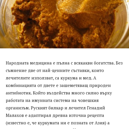
Народната медицина е пълна с всякакви богатства. Без
съмнение две от най-ценните съставки, които
лечителите използват, са куркума и мед. А
комбинацията от двете е зашеметяващ природен
антибиотик. Който въздейства много силно върху
работата на имунната система на човешкия
организъм. Руският билкар и лечител Генадий
Малахов е адаптирал древна източна рецепта
(известно е, че куркумата ни е позната от Азия) а