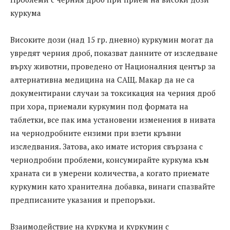
куркума
Високите дози (над 15 гр. дневно) куркумин могат да
увредят черния дроб, показват данните от изследване
върху животни, проведено от Националния център за
алтернативна медицина на САЩ. Макар да не са
документирани случаи за токсикация на черния дроб
при хора, приемали куркумин под формата на
таблетки, все пак има установени изменения в нивата
на чернодробните ензими при взети кръвни
изследвания. Затова, ако имате история свързана с
чернодробни проблеми, консумирайте куркума към
храната си в умерени количества, а когато приемате
куркумин като хранителна добавка, винаги спазвайте
предписаните указания и препоръки.
Взаимодействие на куркума и куркумин с