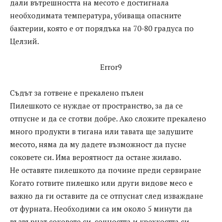
дали вътрешността на месото е достигнала
необходимата температура, убиваща опасните
бактерии, която е от порядъка на 70-80 градуса по
Целзий.
Error9
Съдът за готвене е прекалено пълен
Пилешкото се нуждае от пространство, за да се
отпусне и да се сготви добре. Ако сложите прекалено
много продукти в тигана или тавата ще задушите
месото, няма да му дадете възможност да пусне
соковете си. Има вероятност да остане жилаво.
Не оставяте пилешкото да почине преди сервиране
Когато готвите пилешко или други видове месо е
важно да ги оставите да се отпуснат след изваждане
от фурната. Необходими са им около 5 минути да
възвърнат соковете си, сочността и крехкостта си.