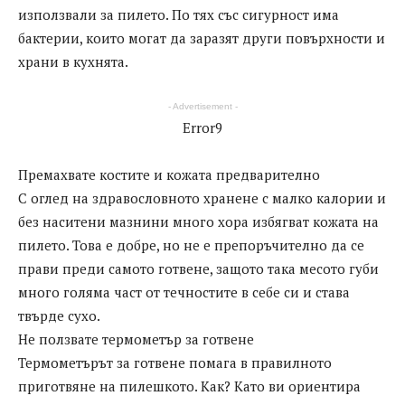
използвали за пилето. По тях със сигурност има
бактерии, които могат да заразят други повърхности и
храни в кухнята.
- Advertisement -
Error9
Премахвате костите и кожата предварително
С оглед на здравословното хранене с малко калории и
без наситени мазнини много хора избягват кожата на
пилето. Това е добре, но не е препоръчително да се
прави преди самото готвене, защото така месото губи
много голяма част от течностите в себе си и става
твърде сухо.
Не ползвате термометър за готвене
Термометърът за готвене помага в правилното
приготвяне на пилешкото. Как? Като ви ориентира