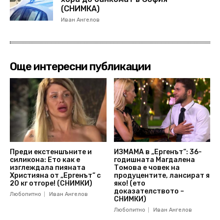
(СНИМКА)
Иван Ангелов
Още интересни публикации
Преди екстеншъните и
ИЗМАМА в „Ергенът“: 36-
силикона: Ето как е
годишната Магдалена
изглеждала пияната
Томова е човек на
Християна от „Ергенът“ с
продуцентите, лансират я
20 кг отгоре! (СНИМКИ)
яко! (ето
доказателството –
Любопитно
Иван Ангелов
СНИМКИ)
Любопитно
Иван Ангелов