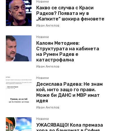
Новини
Какво се случва с Краси
Радков? Появата му в
„Капките“ шокира феновете
Иван Ангелов
Новини
Калоян Методиев:
Структурата на кабинета
на Румен Радев е
катастрофална
Иван Ангелов
Новини
Десислава Радева: Не знам
кой, нито защо го прави.
Може би ДАНС и МВР имат
идея
Иван Ангелов
Новини
УЖАСЯВАЩО! Кола премаза
хора до банкомат в София