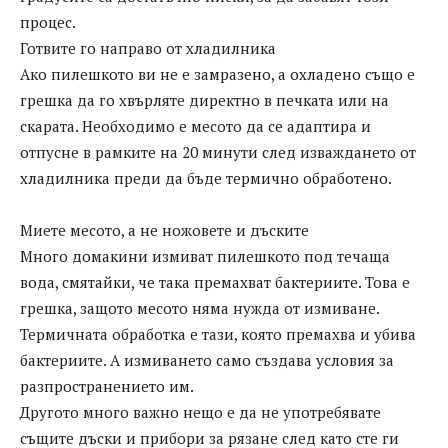
процес.
Готвите го направо от хладилника
Ако пилешкото ви не е замразено, а охладено също е
грешка да го хвърляте директно в печката или на
скарата. Необходимо е месото да се адаптира и
отпусне в рамките на 20 минути след изваждането от
хладилника преди да бъде термично обработено.
Миете месото, а не ножовете и дъските
Много домакини измиват пилешкото под течаща
вода, смятайки, че така премахват бактериите. Това е
грешка, защото месото няма нужда от измиване.
Термичната обработка е тази, която премахва и убива
бактериите. А измиването само създава условия за
разпространението им.
Другото много важно нещо е да не употребявате
същите дъски и прибори за рязане след като сте ги