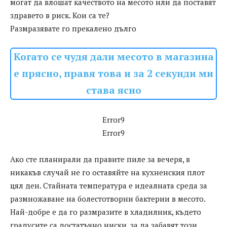
могат да влошат качеството на месото или да поставят
здравето в риск. Кои са те?
Размразявате го прекалено дълго
Когато се чудя дали месото в магазина
е прясно, правя това и за 2 секунди ми
става ясно
Error9
Error9
Ако сте планирали да правите пиле за вечеря, в
никакъв случай не го оставяйте на кухненския плот
цял ден. Стайната температура е идеалната среда за
размножаване на болестотворни бактерии в месото.
Най-добре е да го размразите в хладилник, където
градусите са достатъчно ниски, за да забавят този