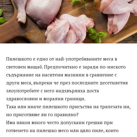
Пилешкото е едно от най-употребяваните меса в
световен мащаб. Предпочитано е заради по-ниското
съдържание на наситени мазнини в сравнение с
други меса, въпреки че през последните десетилетия
злоупотребите с него надхвърлиха доста
здравословни и морални граници.
Така или иначе пилешкото присъства на трапезата ни,
но приготвяме ли го правилно?
Има някои много често допускани грешки при
готвенето на пилешко месо или цяло пиле, които