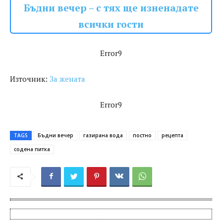
Бъдни вечер – с тях ще изненадате
всички гости
Error9
Източник:
За жената
Error9
TAGS
Бъдни вечер
газирана вода
постно
рецепта
содена питка