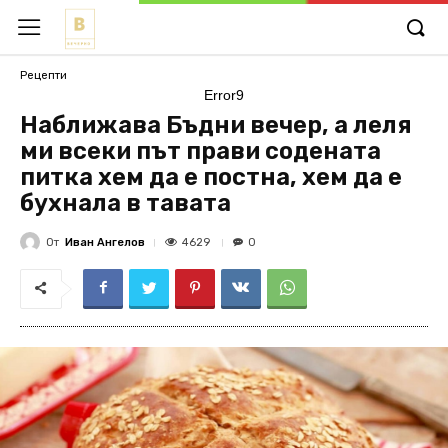
Рецепти
Error9
Наближава Бъдни вечер, а леля
ми всеки път прави содената
питка хем да е постна, хем да е
бухнала в тавата
От
Иван Ангелов
4629
0