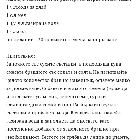
1 ч.л.сода за хляб
1 с.л.мед
1 1/3 ч.ч.газирана вода
1 ч.л.сол
по желание – 30 гр.микс от семена за поръсване
Приготвяне:
Започнете със сухите съставки: в подходяща купа
смесете брашното със содата и солта. Не изсипвайте
цялото количество брашно наведнъж, оставете малко
за доомесване. Добавете и микса от семена (може да
използвате сусам, мак, ленено семе, сурови
слънчогледови семки и пр.). Разбъркайте сухите
съставки и прибавете меда. В същата купа налейте
газирана вода и започнете да омесвате, като
постепенно добавяте от заделеното брашно при
необходимост. Тестото не трябва да лепне по ръцете,