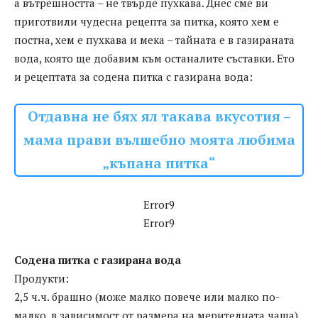
а вътрешността – не твърде пухкава. Днес сме ви
приготвили чудесна рецепта за питка, която хем е
постна, хем е пухкава и мека – тайната е в газираната
вода, която ще добавим към останалите съставки. Ето
и рецептата за содена питка с газирана вода:
Отдавна не бях ял такава вкусотия –
мама прави вълшебно моята любима
„къпана питка“
Error9
Error9
Содена питка с газирана вода
Продукти:
2,5 ч.ч. брашно (може малко повече или малко по-
малко, в зависимост от размера на мерителната чаша)