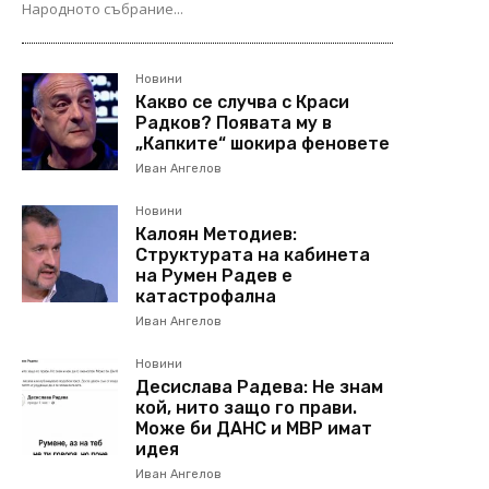
Народното събрание...
Новини
Какво се случва с Краси
Радков? Появата му в
„Капките“ шокира феновете
Иван Ангелов
Новини
Калоян Методиев:
Структурата на кабинета
на Румен Радев е
катастрофална
Иван Ангелов
Новини
Десислава Радева: Не знам
кой, нито защо го прави.
Може би ДАНС и МВР имат
идея
Иван Ангелов