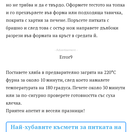
но не трябва и да е твърдо. Оформете тестото на топка
и го прехвърлете във форма или подходяща тавичка,
покрита с хартия за печене. Поръсете питката с
брашно и след това с остър нож направете дълбоки
разрези във формата на кръст в средата й.
- Advertisement -
Error9
Поставете хляба в предварително загрята на 220°C
фурна за около 10 минути, след което намалете
температурата на 180 градуса. Печете около 30 минути
или за по-сигурно проверете готовността със суха
клечка.
Приятен апетит и весели празници!
Най-хубавите късмети за питката на