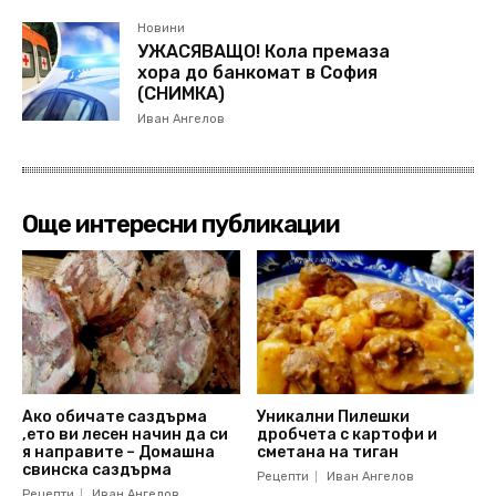
Новини
УЖАСЯВАЩО! Кола премаза
хора до банкомат в София
(СНИМКА)
Иван Ангелов
Още интересни публикации
Ако обичате саздърма
Уникални Пилешки
,ето ви лесен начин да си
дробчета с картофи и
я направите – Домашна
сметана на тиган
свинска саздърма
Рецепти
Иван Ангелов
Рецепти
Иван Ангелов