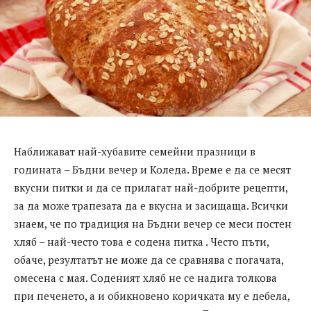
Наближават най-хубавите семейни празници в
годината – Бъдни вечер и Коледа. Време е да се месят
вкусни питки и да се прилагат най-добрите рецепти,
за да може трапезата да е вкусна и засищаща. Всички
знаем, че по традиция на Бъдни вечер се меси постен
хляб – най-често това е содена питка . Често пъти,
обаче, резултатът не може да се сравнява с погачата,
омесена с мая. Соденият хляб не се надига толкова
при печенето, а и обикновено коричката му е дебела,