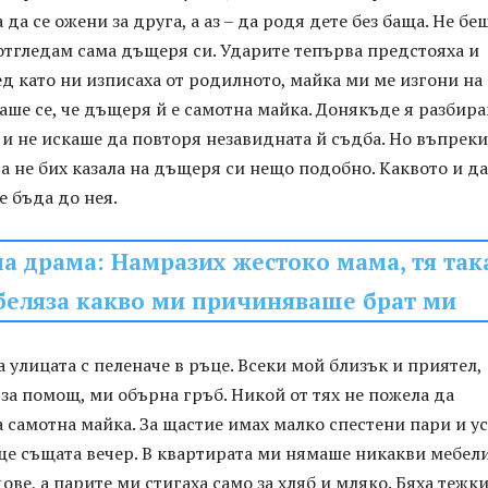
 да се ожени за друга, а аз – да родя дете без баща. Не бе
отгледам сама дъщеря си. Ударите тепърва предстояха и
д като ни изписаха от родилното, майка ми ме изгони на
аше се, че дъщеря й е самотна майка. Донякъде я разбира
 и не искаше да повторя незавидната й съдба. Но въпреки
га не бих казала на дъщеря си нещо подобно. Каквото и да
е бъда до нея.
а драма: Намразих жестоко мама, тя так
беляза какво ми причиняваше брат ми
на улицата с пеленаче в ръце. Всеки мой близък и приятел,
за помощ, ми обърна гръб. Никой от тях не пожела да
 самотна майка. За щастие имах малко спестени пари и у
ще същата вечер. В квартирата ми нямаше никакви мебел
ве, а парите ми стигаха само за хляб и мляко. Бяха тежк