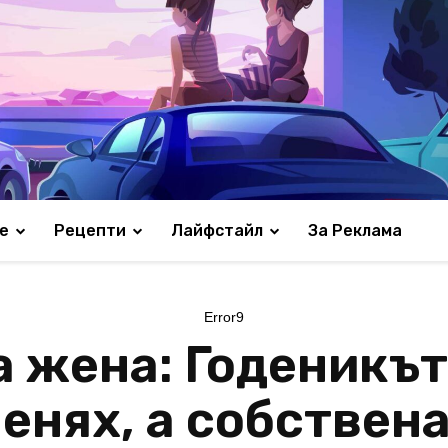
е
Рецепти
Лайфстайл
За Реклама
Error9
 жена: Годеникът
енях, а собствен