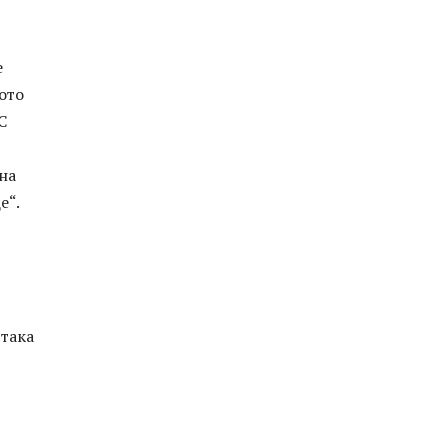
е
ото
С
на
е“.
 така