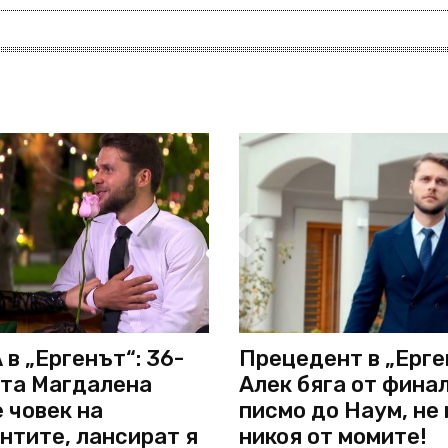
в „Ергенът“: 36-
Прецедент в „Ерге
та Магдалена
Алек бяга от финал
 човек на
писмо до Наум, не
нтите, лансират я
никоя от момите!