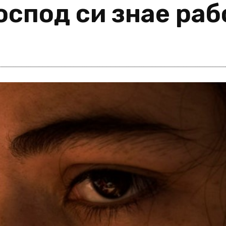
оспод си знае ра