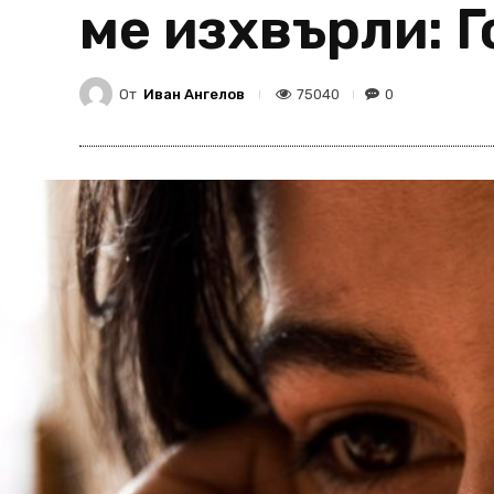
ме изхвърли: Г
От
Иван Ангелов
75040
0