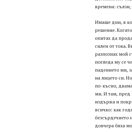
времена: сълзи,
Имаше дни, в ко
решение. Когато
опитах да прода
силен от тока. 
разпознах мой с
погледа му се ч
падението ми, з
на лицето си. Н
по-късно, двама
ми. И там, пред
издържа и покри
всичко: как год
безсърдечието н
довчера бяха м