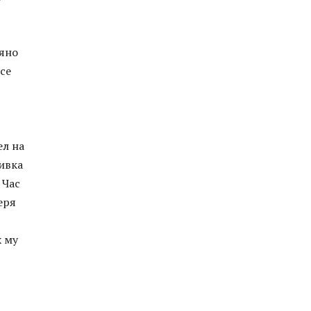
аяно
се
ел на
мивка
 Час
еря
х му