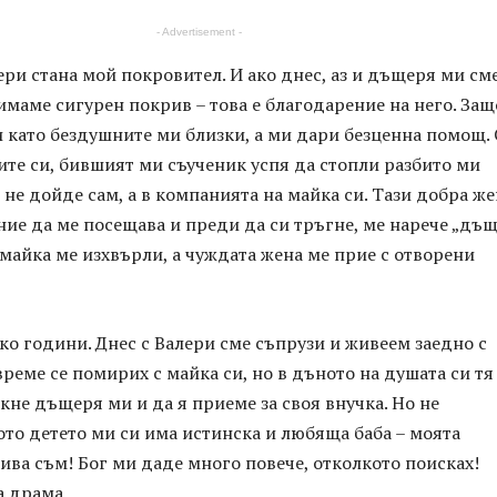
- Advertisement -
ери стана мой покровител. И ако днес, аз и дъщеря ми см
имаме сигурен покрив – това е благодарение на него. Защ
и като бездушните ми близки, а ми дари безценна помощ. 
те си, бившият ми съученик успя да стопли разбито ми
 не дойде сам, а в компанията на майка си. Тази добра же
ие да ме посещава и преди да си тръгне, ме нарече „дъщ
майка ме изхвърли, а чуждата жена ме прие с отворени
о години. Днес с Валери сме съпрузи и живеем заедно с
време се помирих с майка си, но в дъното на душата си тя
икне дъщеря ми и да я приеме за своя внучка. Но не
то детето ми си има истинска и любяща баба – моята
ива съм! Бог ми даде много повече, отколкото поисках!
а драма