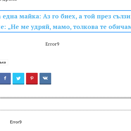
 една майка: Аз го биех, а той през сълзи
: „Не ме удряй, мамо, толкова те обича
Error9
ъка
Error9