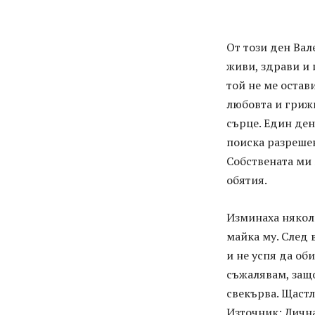
От този ден Вал
живи, здрави и 
той не ме остав
любовта и грижи
сърце. Един ден
поиска разрешен
Собствената ми 
обятия.
Изминаха няколк
майка му. След 
и не успя да об
съжалявам, защо
свекърва. Щастл
Източник: Личн