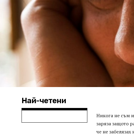
Най-четени
Никога не съм и
заряза защото ра
че не забелязах