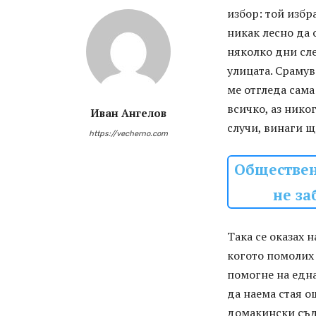
избор: той избра
никак лесно да 
няколко дни сле
улицата. Срамув
ме отгледа сама
всичко, аз нико
Иван Ангелов
случи, винаги щ
https://vecherno.com
Обществен
не за
Така се оказах 
когото помолих 
помогне на една
да наема стая о
домакински съдо