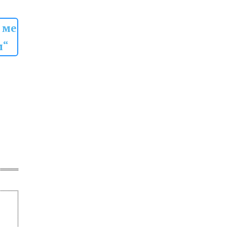
 ме
м“