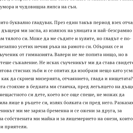
 умора и чудовищна липса на сън.
ито буквално гладувах. През един такъв период взех отч
 дъщеря ми заспа, аз излязох на улицата и най-безсрамно 
м тялото си. Може да ме съдите и хулите, но гладът е по-
Внезапно усетих нечия ръка на рамото си. Обърнах се и
ъученик от гимназията. Валери не ме попита нищо, но в
етеше съжаление. Не исках съученикът ми да става свидет
атова стиснах зъби и се опитах да изобразя нещо като ус
о как да скриеш мизерията, отчаянието, глада и нищетата?
та стояхме в бедната ми стаичка, пред легълцето на дъщ
 нещастното си дете, което все още спеше, не можах да
ла лице в ръцете си, излях болката си пред него. Разказа
еникът ми ме заряза бременна и се ожени за друга, за
а собствената ми майка и за лицемерието на онези, които
ои приятели.