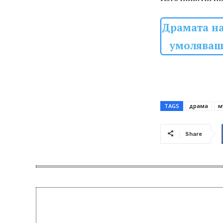
Драмата на
умоляваше
TAGS
драма
м
Share