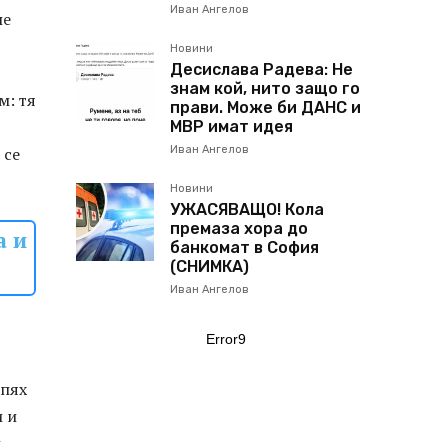
Иван Ангелов
ше
Новини
Десислава Радева: Не
знам кой, нито защо го
м: тя
прави. Може би ДАНС и
МВР имат идея
 се
Иван Ангелов
Новини
УЖАСЯВАЩО! Кола
премаза хора до
а и
банкомат в София
(СНИМКА)
Иван Ангелов
Error9
спях
и и
и