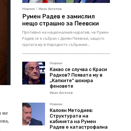
Новини
Иван Ангелов
Румен Радев е замислил
нещо страшно за Пеевски
Противно на националния наратив, че Румен
Радев се е събрал с Делян Пеевски, защото
групата му в Народното събрание...
Новини
Какво се случва с Краси
Радков? Появата му в
„Капките“ шокира
феновете
Иван Ангелов
Новини
Калоян Методиев:
и ме
Структурата на
ова,
кабинета на Румен
Радев е катастрофална
н