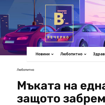
Новини
Любопитно
Здрав
Любопитно
Мъката на една
защото забрем