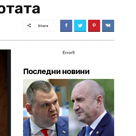
ботата
Share
Error9
Последни новини