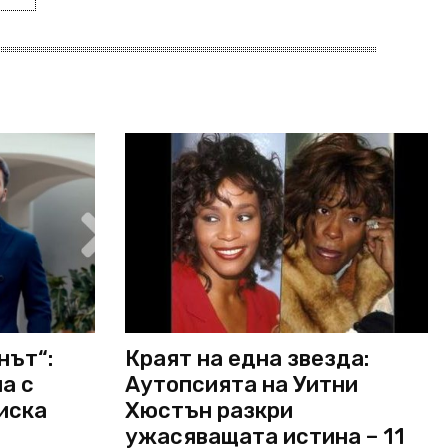
нът“:
Краят на една звезда:
а с
Аутопсията на Уитни
 иска
Хюстън разкри
ужасяващата истина – 11