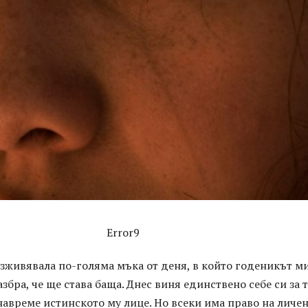
Error9
зживявала по-голяма мъка от деня, в който годеникът м
збра, че ще става баща. Днес виня единствено себе си за т
 навреме истинското му лице. Но всеки има право на личе