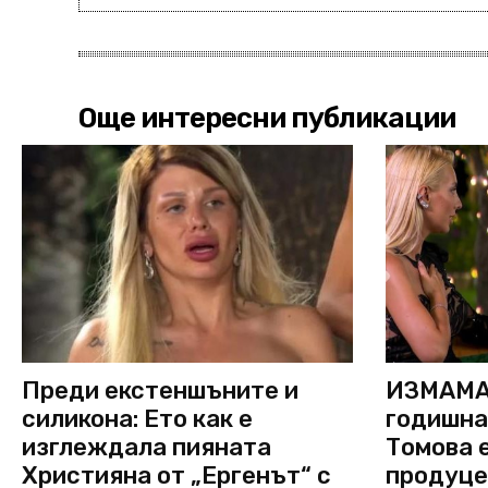
Още интересни публикации
Преди екстеншъните и
ИЗМАМА 
силикона: Ето как е
годишна
изглеждала пияната
Томова е
Християна от „Ергенът“ с
продуце