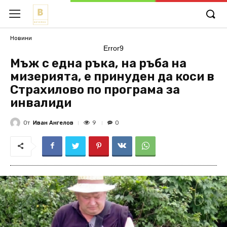
Новини
Error9
Мъж с една ръка, на ръба на
мизерията, е принуден да коси в
Страхилово по програма за
инвалиди
От
Иван Ангелов
9
0