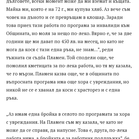
дълговете, всеки момент може да ми вземат и къщата.
Майка ми, която е на 72 г., ми купува хляб. Аз вече съм
човек на дъното и се превръщам в клошар. Заради
това приех тази работа по програма за инвалиди към
Общината, но моля за нещо по-леко. Вярно е, че за две
години ще ми дават по 450 лв. на месец, но като не
мога да кося с тази една ръка, не знам…”, реди
тъжната си съдба Пламен. Той сподели още, че
помолил кметицата за по-лека работа, но тя му казала,
че го мързи. Пламен казва още, че в общината по
въпросната програма има още хора с увреждания, но
никой не се е хванал да коси с храсторез и с една
ръка.
„Аз имам една бройка в селото по програмата за хора
с увреждания. На Пламен съм му казала, че като не
може да се справя, да напусне. Това е, друга, по-лека
работа няма, а бройката е за работник поддръжка”, бе