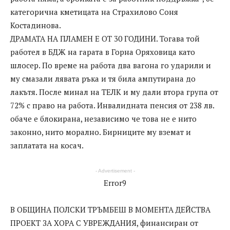
категорична кметицата на Страхилово Соня
Костадинова.
ДРАМАТА НА ПЛАМЕН Е ОТ 30 ГОДИНИ. Тогава той
работел в БДЖ на гарата в Горна Оряховица като
шлосер. По време на работа два вагона го ударили и
му смазали лявата ръка и тя била ампутирана до
лакътя. После минал на ТЕЛК и му дали втора група от
72% с право на работа. Инвалидната пенсия от 238 лв.
обаче е блокирана, независимо че това не е нито
законно, нито морално. Бирниците му вземат и
заплатата на косач.
- Advertisement -
Error9
В ОБЩИНА ПОЛСКИ ТРЪМБЕШ В МОМЕНТА ДЕЙСТВА
ПРОЕКТ ЗА ХОРА С УВРЕЖДАНИЯ, финансиран от