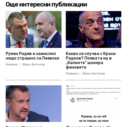
Още интересни публикации
Румен Радев е замислил
Какво се случва с Краси
нещо страшно за Пеевски
Радков? Появата му в
„Капките“ шокира
Новини
Иван Ангелов
феновете
Новини
Иван Ангелов