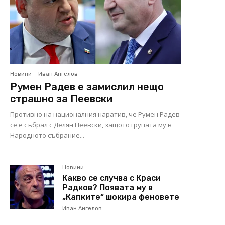
Новини
Иван Ангелов
Румен Радев е замислил нещо
страшно за Пеевски
Противно на националния наратив, че Румен Радев
се е събрал с Делян Пеевски, защото групата му в
Народното събрание...
Новини
Какво се случва с Краси
Радков? Появата му в
„Капките“ шокира феновете
Иван Ангелов