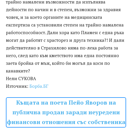
трайно намалени възможности да изпълнява
дейности по начин и в степен, възможни за здравия
човек, и за което органите на медицинската
експертиза са установили степен на трайно намалена
работоспособност. Дали хора като Пламен с една ръка
могат да работят с храсторез и друга техника?! И дали
действително в Страхилово няма по-лека работа за
него, след като към кметството има една постоянно
заета бройка от мъж, който би могъл да коси по
канавките?
Нели СУКОВА
Източник:
Борба.БГ
Къщата на поета Пейо Яворов на
публична продан заради неуредени
финансови отношения със собственика