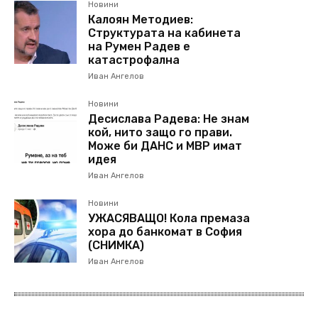
Новини
Калоян Методиев:
Структурата на кабинета
на Румен Радев е
катастрофална
Иван Ангелов
Новини
Десислава Радева: Не знам
кой, нито защо го прави.
Може би ДАНС и МВР имат
идея
Иван Ангелов
Новини
УЖАСЯВАЩО! Кола премаза
хора до банкомат в София
(СНИМКА)
Иван Ангелов