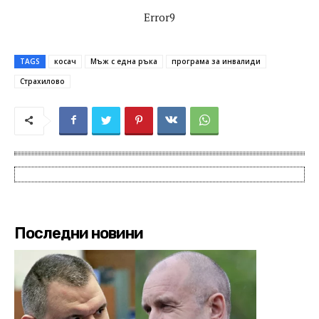
Error9
TAGS
косач
Мъж с една ръка
програма за инвалиди
Страхилово
Последни новини