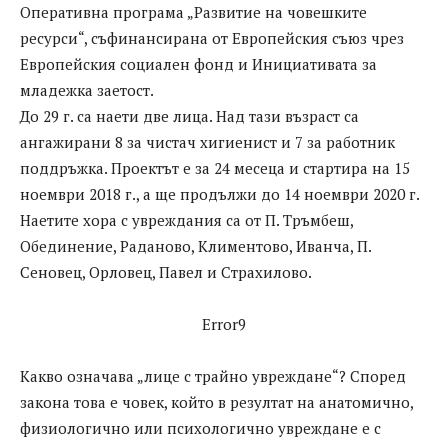
Оперативна програма „Развитие на човешките
ресурси“, съфинансирана от Европейския съюз чрез
Европейския социален фонд и Инициативата за
младежка заетост.
До 29 г. са наети две лица. Над тази възраст са
ангажирани 8 за чистач хигиенист и 7 за работник
поддръжка. Проектът е за 24 месеца и стартира на 15
ноември 2018 г., а ще продължи до 14 ноември 2020 г.
Наетите хора с увреждания са от П. Тръмбеш,
Обединение, Раданово, Климентово, Иванча, П.
Сеновец, Орловец, Павел и Страхилово.
Error9
Какво означава „лице с трайно увреждане“? Според
закона това е човек, който в резултат на анатомично,
физиологично или психологично увреждане е с