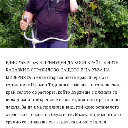
ЕДНОРЪК МЪЖ Е ПРИНУДЕН ДА КОСИ КРАЙПЪТНИТЕ
КАНАВКИ В СТРАХИЛОВО, ЗАЩОТО Е НА РЪБА НА
МИЗЕРИЯТА и едва свързва двата края. Вчера 52-
годишният Пламен Тодоров бе забелязан от наш екип
край селото с храсторез, който държеше с дясната си
цяла ръка и прикрепяше с лявата, която е отрязана до
лакътя. За да има приличен вид, той крие останалото
от лявата с ръкава на блузата си. Мъжът видимо много
трудно се справяше със задачата си, но е приел