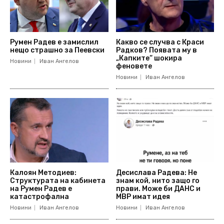
Румен Радев е замислил
Какво се случва с Краси
нещо страшно за Пеевски
Радков? Появата му в
„Капките“ шокира
Новини
Иван Ангелов
феновете
Новини
Иван Ангелов
Калоян Методиев:
Десислава Радева: Не
Структурата на кабинета
знам кой, нито защо го
на Румен Радев е
прави. Може би ДАНС и
катастрофална
МВР имат идея
Новини
Иван Ангелов
Новини
Иван Ангелов