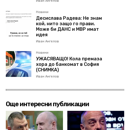
Иван Ангелов
Новини
Десислава Радева: Не знам
кой, нито защо го прави.
Може би ДАНС и МВР имат
идея
Иван Ангелов
Новини
УЖАСЯВАЩО! Кола премаза
хора до банкомат в София
(СНИМКА)
Иван Ангелов
Още интересни публикации