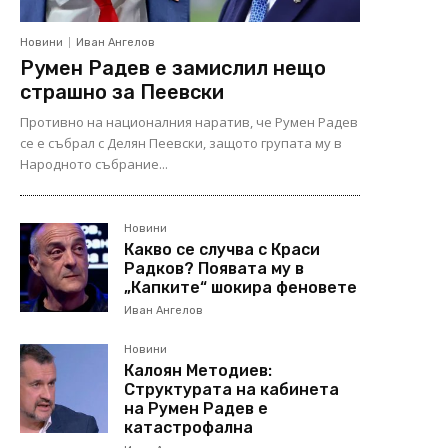
Новини
Иван Ангелов
Румен Радев е замислил нещо
страшно за Пеевски
Противно на националния наратив, че Румен Радев
се е събрал с Делян Пеевски, защото групата му в
Народното събрание...
Новини
Какво се случва с Краси
Радков? Появата му в
„Капките“ шокира феновете
Иван Ангелов
Новини
Калоян Методиев:
Структурата на кабинета
на Румен Радев е
катастрофална