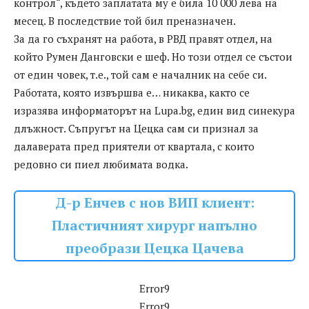
контрол“, където заплатата му е била 10 000 лева на
месец. В последствие той бил преназначен.
За да го съхранят на работа, в РВД правят отдел, на
който Румен Данговски е шеф. Но този отдел се състои
от един човек, т.е., той сам е началник на себе си.
Работата, която извършва е… никаква, както се
изразява информаторът на Lupa.bg, един вид синекура
длъжност. Съпругът на Цецка сам си признал за
далаверата пред приятели от квартала, с които
редовно си пиел любимата водка.
Д-р Енчев с нов ВИП клиент:
Пластичният хирург напълно
преобрази Цецка Цачева
Error9
Error9