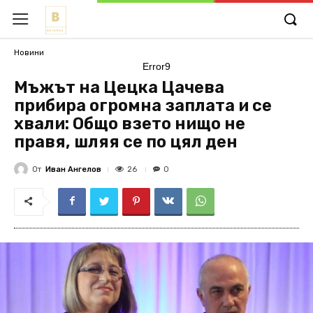
Новини
Error9
Мъжът на Цецка Цачева
прибира огромна заплата и се
хвали: Общо взето нищо не
правя, шляя се по цял ден
От
Иван Ангелов
26
0