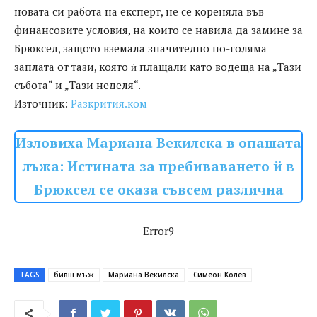
новата си работа на експерт, не се кореняла във
финансовите условия, на които се навила да замине за
Брюксел, защото вземала значително по-голяма
заплата от тази, която ѝ плащали като водеща на „Тази
събота“ и „Тази неделя“.
Източник:
Разкрития.ком
Изловиха Мариана Векилска в опашата
лъжа: Истината за пребиваването й в
Брюксел се оказа съвсем различна
Error9
TAGS
бивш мъж
Мариана Векилска
Симеон Колев