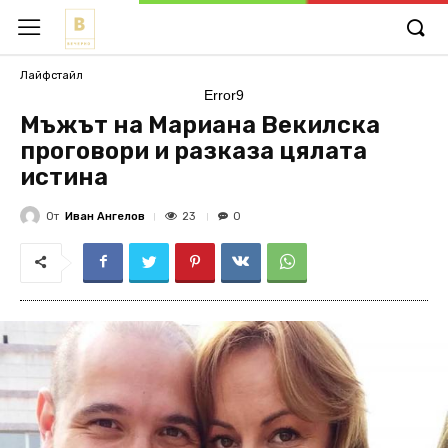
Лайфстайл
Error9
Мъжът на Мариана Векилска
проговори и разказа цялата
истина
От
Иван Ангелов
23
0