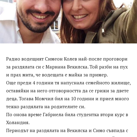
Радио водещият Симеон Колев най-после проговори
за раздялата си с Мариана Векилска. Той разби на пух
и прах мита, че водещата е майка за пример.
Още преди 4 години тя напуснала семейното жилище,
оставяйки на него отговорността да се грижи за двете
деца. Тогава Момчил бил на 10 години и приел много
тежко раздялата на родителите си.
По онова време Габриела била студентка втори курс в
Холандия.
Периодът на раздялата на Векилска и Симо съвпада с