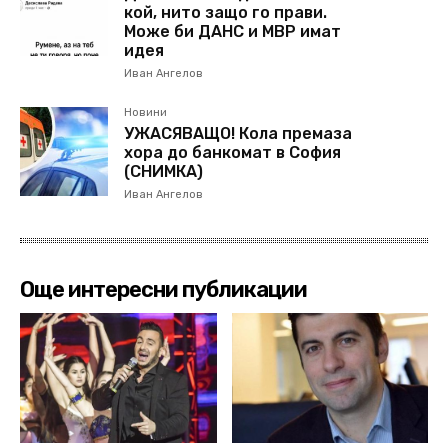
кой, нито защо го прави.
Може би ДАНС и МВР имат
идея
Иван Ангелов
Новини
УЖАСЯВАЩО! Кола премаза
хора до банкомат в София
(СНИМКА)
Иван Ангелов
Още интересни публикации