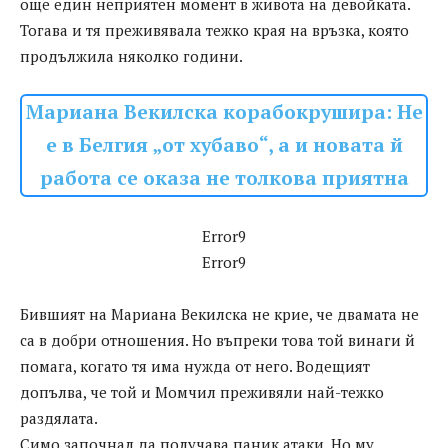
още един неприятен момент в живота на девойката.
Тогава и тя преживявала тежко края на връзка, която
продължила няколко години.
Мариана Векилска корабокрушира: Не
е в Белгия „от хубаво“, а и новата й
работа се оказа не толкова приятна
Error9
Error9
Бившият на Мариана Векилска не крие, че двамата не
са в добри отношения. Но въпреки това той винаги й
помага, когато тя има нужда от него. Водещият
допълва, че той и Момчил преживяли най-тежко
раздялата.
Симо започнал да получава паник атаки. Но му