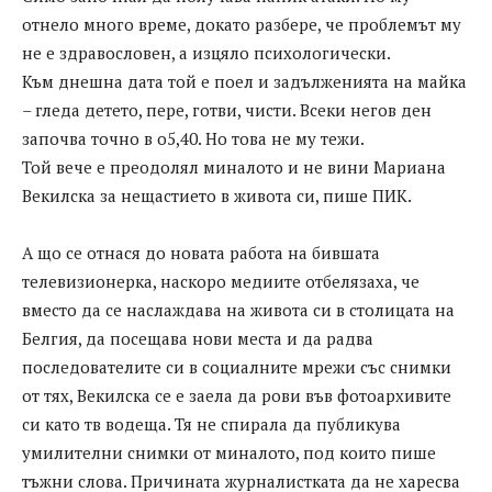
отнело много време, докато разбере, че проблемът му
не е здравословен, а изцяло психологически.
Към днешна дата той е поел и задълженията на майка
– гледа детето, пере, готви, чисти. Всеки негов ден
започва точно в о5,40. Но това не му тежи.
Той вече е преодолял миналото и не вини Мариана
Векилска за нещастието в живота си, пише ПИК.
А що се отнася до новата работа на бившата
телевизионерка, наскоро медиите отбелязаха, че
вместо да се наслаждава на живота си в столицата на
Белгия, да посещава нови места и да радва
последователите си в социалните мрежи със снимки
от тях, Векилска се е заела да рови във фотоархивите
си като тв водеща. Тя не спирала да публикува
умилителни снимки от миналото, под които пише
тъжни слова. Причината журналистката да не харесва