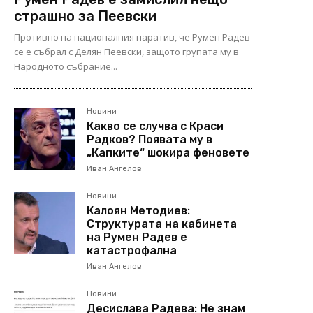
страшно за Пеевски
Противно на националния наратив, че Румен Радев
се е събрал с Делян Пеевски, защото групата му в
Народното събрание...
Новини
Какво се случва с Краси
Радков? Появата му в
„Капките“ шокира феновете
Иван Ангелов
Новини
Калоян Методиев:
Структурата на кабинета
на Румен Радев е
катастрофална
Иван Ангелов
Новини
Десислава Радева: Не знам