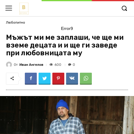
Любопитно
Error9
Мъжът ми ме заплаши, че ще ми
вземе децата и и ще ги заведе
при любовницата му
От
Иван Ангелов
600
0