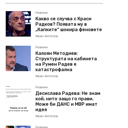
Новини
Какво се случва с Краси
Радков? Появата му в
„Капките“ шокира феновете
Иван Ангелов
Новини
Калоян Методиев:
Структурата на кабинета
на Румен Радев е
катастрофална
Иван Ангелов
Новини
Десислава Радева: Не знам
кой, нито защо го прави.
Може би ДАНС и МВР имат
идея
Иван Ангелов
Новини