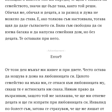
семейството, значи ще бъде така, както той реши.
Обичал ме, обичал и децата, а за развод и дума не
можело да става. Е, ако толкова съм настоявала, тогава
щял да даде съгласието си. Била съм свободна да си
взема багажа и да напусна семейния дом, но без
децата. Те оставали при него.
- Advertisement -
Error9
От този ден мъжът ми живее и при двете. Често остава
да нощува в дома на любовницата си. Цялото
семейство на мъжа ми, се отнася към любовницата му,
сякаш тя е истинската им снаха. Нямам право да
възразявам, защото той ме заплашва, че ще ми отнеме
децата и ще ги изпрати при любовницата си. Инвалид
по болест съм, затова се страхувам, че ще ме лишат от