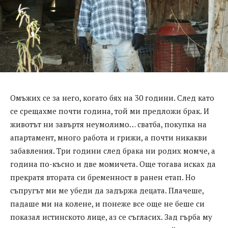
Омъжих се за него, когато бях на 30 години. След като
се срещахме почти година, той ми предложи брак. И
животът ни завъртя неумолимо… сватба, покупка на
апартамент, много работа и грижи, а почти никакви
забавления. Три години след брака ни родих момче, а
година по-късно и две момичета. Още тогава исках да
прекратя втората си бременност в ранен етап. Но
съпругът ми ме убеди да задържа децата. Плачеше,
падаше ми на колене, и понеже все още не беше си
показал истинското лице, аз се съгласих. Зад гърба му