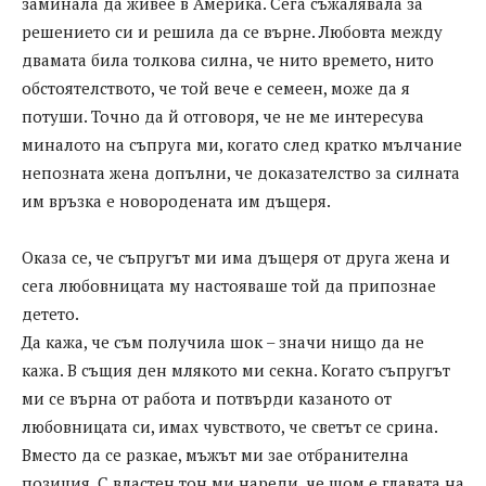
заминала да живее в Америка. Сега съжалявала за
решението си и решила да се върне. Любовта между
двамата била толкова силна, че нито времето, нито
обстоятелството, че той вече е семеен, може да я
потуши. Точно да й отговоря, че не ме интересува
миналото на съпруга ми, когато след кратко мълчание
непозната жена допълни, че доказателство за силната
им връзка е новородената им дъщеря.
Оказа се, че съпругът ми има дъщеря от друга жена и
сега любовницата му настояваше той да припознае
детето.
Да кажа, че съм получила шок – значи нищо да не
кажа. В същия ден млякото ми секна. Когато съпругът
ми се върна от работа и потвърди казаното от
любовницата си, имах чувството, че светът се срина.
Вместо да се разкае, мъжът ми зае отбранителна
позиция. С властен тон ми нареди, че щом е главата на