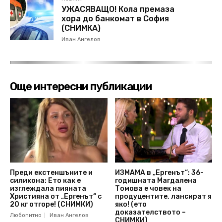
УЖАСЯВАЩО! Кола премаза
хора до банкомат в София
(СНИМКА)
Иван Ангелов
Още интересни публикации
Преди екстеншъните и
ИЗМАМА в „Ергенът“: 36-
силикона: Ето как е
годишната Магдалена
изглеждала пияната
Томова е човек на
Християна от „Ергенът“ с
продуцентите, лансират я
20 кг отгоре! (СНИМКИ)
яко! (ето
доказателството –
Любопитно
Иван Ангелов
СНИМКИ)