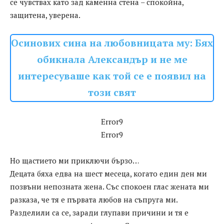
се чувствах като зад каменна стена – спокойна,
защитена, уверена.
Осинових сина на любовницата му: Бях
обикнала Александър и не ме
интересуваше как той се е появил на
този свят
Error9
Error9
Но щастието ми приключи бързо…
Децата бяха едва на шест месеца, когато един ден ми
позвъни непозната жена. Със спокоен глас жената ми
разказа, че тя е първата любов на съпруга ми.
Разделили са се, заради глупави причини и тя е