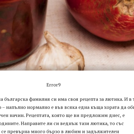
Error9
а българска фамилия си има своя рецепта за лютика. И в 
 – напълно нормално е във всяка една къща хората да об
чен начин. Рецептата, която ще ви предложим днес, е
одините. Направите ли си веднъж тази лютика, то със
е се превърна много бързо в любим и задължителен