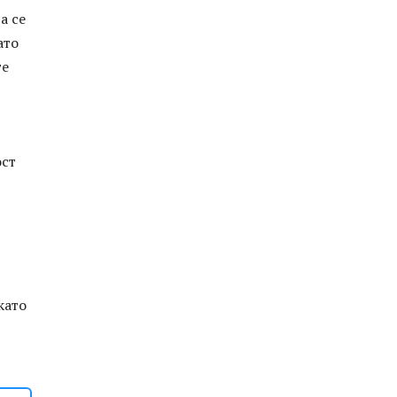
а се
ато
те
ост
като