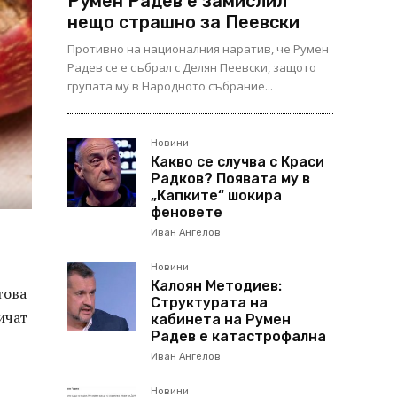
Румен Радев е замислил
нещо страшно за Пеевски
Противно на националния наратив, че Румен
Радев се е събрал с Делян Пеевски, защото
групата му в Народното събрание...
Новини
Какво се случва с Краси
Радков? Появата му в
„Капките“ шокира
феновете
Иван Ангелов
Новини
Калоян Методиев:
това
Структурата на
ичат
кабинета на Румен
Радев е катастрофална
Иван Ангелов
Новини