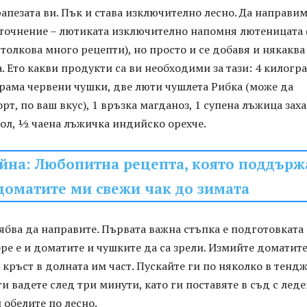
апезата ви. Пък и става изключително лесно. Да направим
точнение – лютиката изключително напомня лютеницата 
толкова много рецепти), но просто и се добавя и някаква
. Ето какви продукти са ви необходими за тази: 4 килогр
рама червени чушки, две люти чушлета Рибка (може да
рт, по ваш вкус), 1 връзка магданоз, 1 супена лъжица заха
ол, ½ чаена лъжичка индийско орехче.
йна: Любопитна рецепта, която поддърж
доматите ми свежи чак до зимата
рябва да направите. Първата важна стъпка е подготовката
ре е и доматите и чушките да са зрели. Измийте доматите
 кръст в долната им част. Пускайте ги по няколко в тенд
ги вадете след три минути, като ги поставяте в съд с лед
и обелите по лесно.