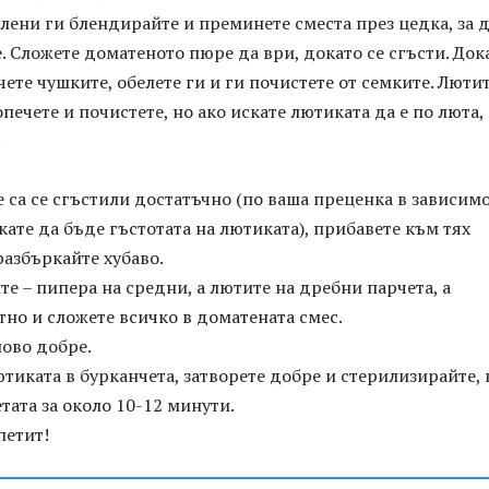
елени ги блендирайте и преминете сместа през цедка, за д
. Сложете доматеното пюре да ври, докато се сгъсти. Док
ечете чушките, обелете ги и ги почистете от семките. Люти
печете и почистете, но ако искате лютиката да е по люта,
.
 са се сгъстили достатъчно (по ваша преценка в зависим
скате да бъде гъстотата на лютиката), прибавете към тях
азбъркайте хубаво.
е – пипера на средни, а лютите на дребни парчета, а
тно и сложете всичко в доматената смес.
ово добре.
тиката в бурканчета, затворете добре и стерилизирайте, 
тата за около 10-12 минути.
петит!