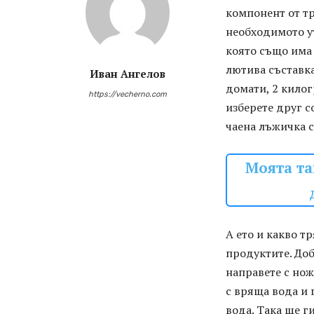
компонент от тр
необходимото у
която също има 
лютива съставка
Иван Ангелов
домати, 2 килог
https://vecherno.com
изберете друг со
чаена лъжичка с
Моята та
А ето и какво т
продуктите. Доб
направете с нож
с вряща вода и 
вода. Така ще г