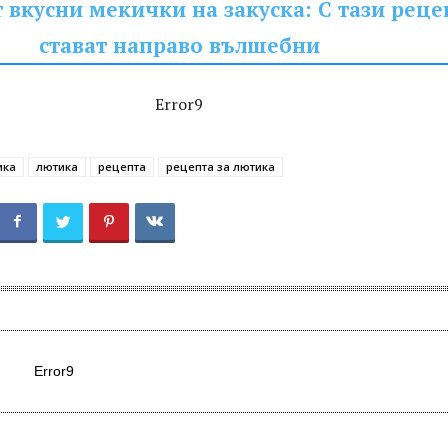
т вкусни мекички на закуска: С тази реце
стават направо вълшебни
Error9
ика
лютика
рецепта
рецепта за лютика
Error9