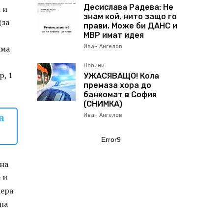
Десислава Радева: Не
 и
знам кой, нито защо го
(за
прави. Може би ДАНС и
МВР имат идея
ама
Иван Ангелов
Новини
р, 1
УЖАСЯВАЩО! Кола
премаза хора до
банкомат в София
(СНИМКА)
а
Иван Ангелов
Error9
 на
 и
жера
ена