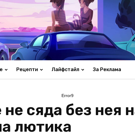
е
Рецепти
Лайфстайл
За Реклама
Error9
не сяда без нея н
на лютика