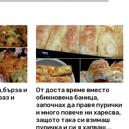
а,бърза и
От доста време вместо
раз и
обикновена баница,
започнах да правя пурички
и много повече ни харесва,
защото така си взимаш
пуричка и си я хапваш,...