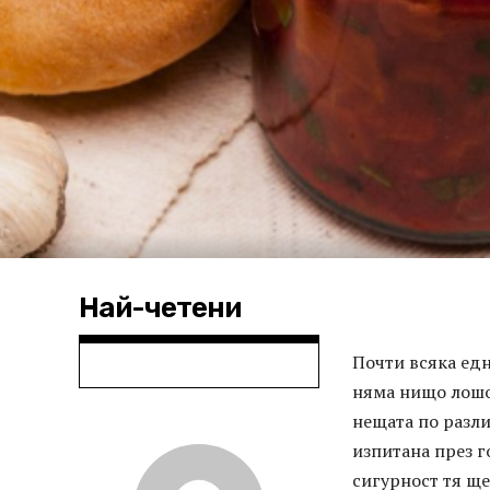
Най-четени
Почти всяка едн
няма нищо лошо
нещата по разли
изпитана през г
сигурност тя щ