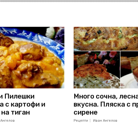
и Пилешки
Много сочна, лесн
а с картофи и
вкусна. Пляска с п
 на тиган
сирене
 Ангелов
Рецепти
Иван Ангелов