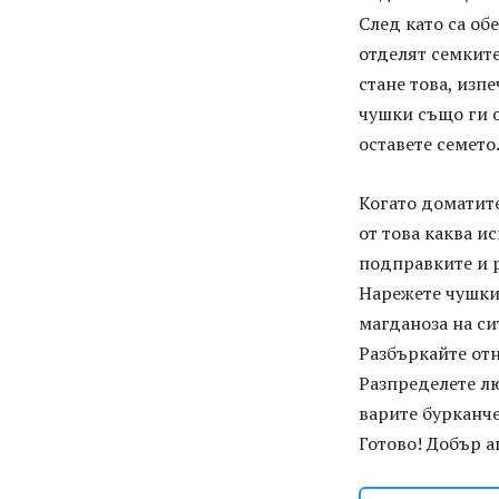
След като са об
отделят семките
стане това, изп
чушки също ги о
оставете семето
Когато доматите
от това каква и
подправките и р
Нарежете чушкит
магданоза на си
Разбъркайте отн
Разпределете лю
варите бурканче
Готово! Добър а