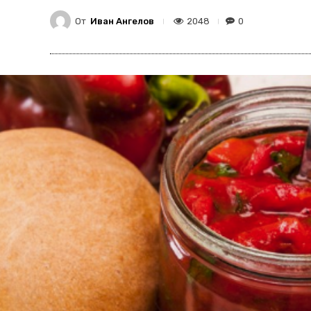
От
Иван Ангелов
2048
0