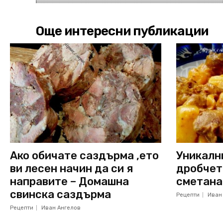
Още интересни публикации
Ако обичате саздърма ,ето
Уникалн
ви лесен начин да си я
дробчет
направите – Домашна
сметана
свинска саздърма
Рецепти
Иван
Рецепти
Иван Ангелов