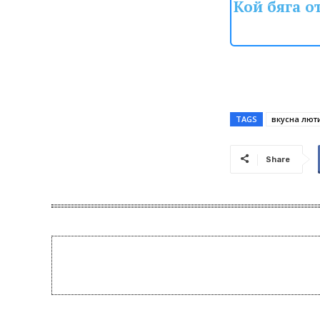
Кой бяга о
TAGS
вкусна лют
Share