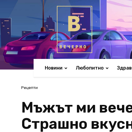
Новини
Любопитно
Здрав
Рецепти
Мъжът ми вече 
Страшно вкус