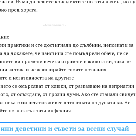
на си. Няма да решите конфликтите по този начин , но ще
но пред хората.
- Advertisement -
ание
ни практики и сте достигнали до дълбини, непознати за
За да докажете, че наистина сте помъдрели обаче, не се
шните ви промени вече са отразени в живота ви, така че
ни за това и не афиширайте своите познания
бите и негативността на другите
ието се омърсяват от клюки, от разказване на неприятни
ого, от осъждане, от грозни думи. Ако сте станали свиде
, нека този негатив живее в тишината на душата ви. Не
йте по-нататък тази инфекция.
бини деветини и съвети за всеки случай