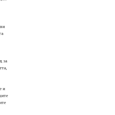
 ви
га
д за
тта,
е и
ците
ите