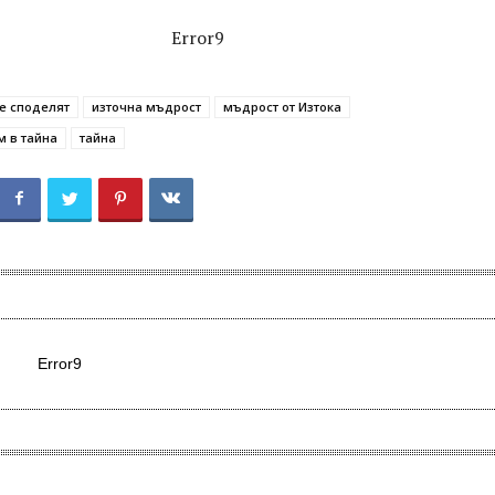
Error9
се споделят
източна мъдрост
мъдрост от Изтока
м в тайна
тайна
Error9