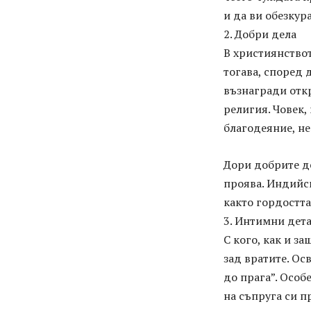
и да ви обезкур
2. Добри дела
В християнствот
тогава, според 
възнагради откр
религия. Човек,
благодеяние, не
Дори добрите де
проява. Индийск
както гордостта
3. Интимни дет
С кого, как и з
зад вратите. Ос
до прага”. Особ
на съпруга си п