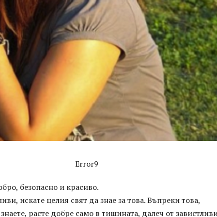
Error9
бро, безопасно и красиво.
иви, искате целия свят да знае за това. Въпреки това,
 знаете, расте добре само в тишината, далеч от завистлив