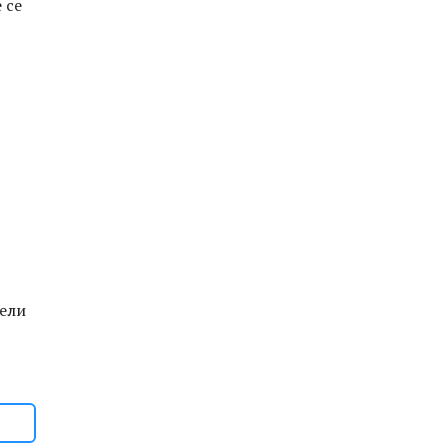
 се
тели