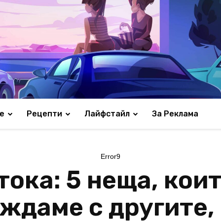
е
Рецепти
Лайфстайл
За Реклама
Error9
ока: 5 неща, коит
ждаме с другите,