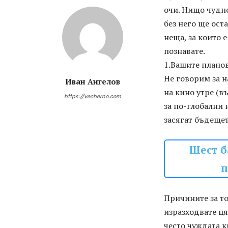
очи. Нищо чудно
без него ще ост
неща, за които 
познавате.
1.Вашите плано
Не говорим за н
Иван Ангелов
на кино утре (в
https://vecherno.com
за по-глобални 
засягат бъдещет
Шест б
п
Причините за то
изразходвате ця
често чуждата к