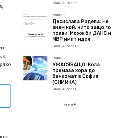
Иван Ангелов
е,
Новини
Десислава Радева: Не
знам кой, нито защо го
прави. Може би ДАНС и
МВР имат идея
ете
Иван Ангелов
, а
Новини
пряко
УЖАСЯВАЩО! Кола
премаза хора до
банкомат в София
(СНИМКА)
Иван Ангелов
Error9
идея