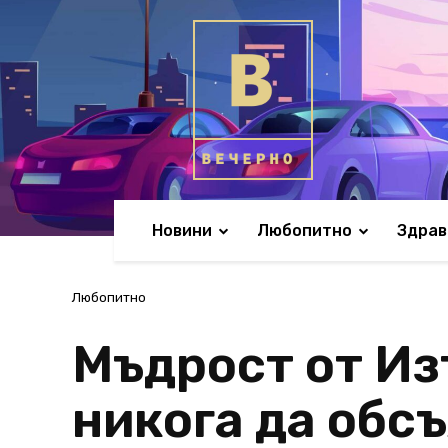
Новини
Любопитно
Здрав
Любопитно
Мъдрост от Изт
никога да обсъ