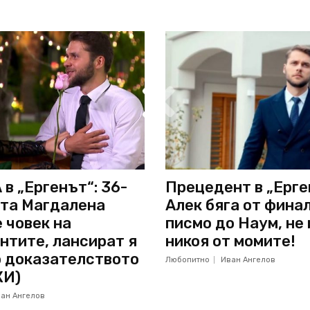
в „Ергенът“: 36-
Прецедент в „Ерге
та Магдалена
Алек бяга от финал
 човек на
писмо до Наум, не
нтите, лансират я
никоя от момите!
о доказателството
Любопитно
Иван Ангелов
КИ)
ан Ангелов