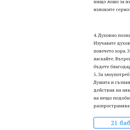
нищо лошо за же
изложите сериоз
4. Духовно позн
Изучавате духов
повечето хора. 
ласкайте. Вътре
бъдете благодар
5. За злоупотре
Душата и съзнан
действия на няк
на нещо подобно
разпространява
21 ба