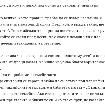
ажат, а може и някой подмолно да открадне идеята ви.
о всичко, което правиш, трябва да се извършва тайно. И
думите на апостола, „Вашият Отец, който вижда тайно, ще
ито“. Това е абсолютно вярно за носителите на всяка дру
 който се хвали пред всеки, че е оказал помощ или е дал
 печели възхищение, а презрение.
ла стават за него храна за самодоволното му „его“ и пово
ите мъдреци казват, че нищо не убива благотворителнос
.
айли и проблеми в семейството
ащо спите или се карате, трябва да си остане под чаршафит
вен индийските мъдреците и бабите го казват – „С карани
ено, ако сте семейни. Ако сте жена, мълчите за недостатъц
ред приятелите и близките си. Ако сте съпруг, не казвайте