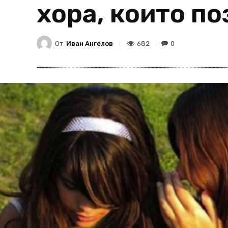
хора, които п
От
Иван Ангелов
682
0