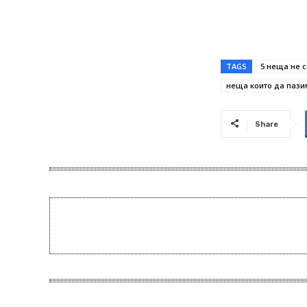
TAGS
5 неща не 
неща които да пази
Share