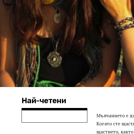
Най-четени
Мълчанието е до
Когато сте щастл
щастието, както