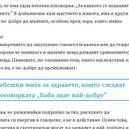
, че има една източна поговорка: „За каквото се похвалит
анете.“ В допълнение към щастието в живота, има и други
е по-добре да мълчите, особено пред хора, които малко
ве
амерението да закупуване сокоизстисквачка или да отид
ъпреки че понякога и малките неща развалят уравнението)
неща. Плановете, по-специално тези, чиито последствия 
о ви, е по-добре да премълчавате.
абешки мита за здравето, които следват
оговорката „Баба знае най-добре“
ва, че разказвайки подробно за тях, рискувате да
лата си енергия в говорене, а не в дейстивие. Освен това,
ритика и скептицизъм могат да развалят и най-добрата 