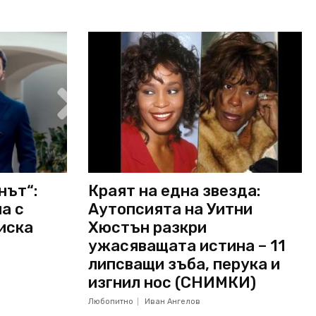
нът“:
Краят на една звезда:
а с
Аутопсията на Уитни
 иска
Хюстън разкри
ужасяващата истина – 11
липсващи зъба, перука и
изгнил нос (СНИМКИ)
Любопитно
Иван Ангелов