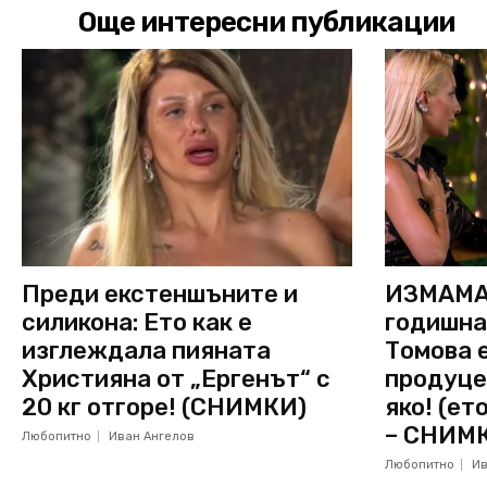
Още интересни публикации
Преди екстеншъните и
ИЗМАМА 
силикона: Ето как е
годишна
изглеждала пияната
Томова е
Християна от „Ергенът“ с
продуце
20 кг отгоре! (СНИМКИ)
яко! (ет
– СНИМ
Любопитно
Иван Ангелов
Любопитно
Ив