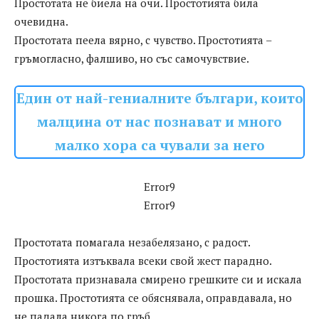
Простотата не биела на очи. Простотията била
очевидна.
Простотата пеела вярно, с чувство. Простотията –
гръмогласно, фалшиво, но със самочувствие.
Един от най-гениалните българи, които
малцина от нас познават и много
малко хора са чували за него
Error9
Error9
Простотата помагала незабелязано, с радост.
Простотията изтъквала всеки свой жест парадно.
Простотата признавала смирено грешките си и искала
прошка. Простотията се обяснявала, оправдавала, но
не падала никога по гръб.