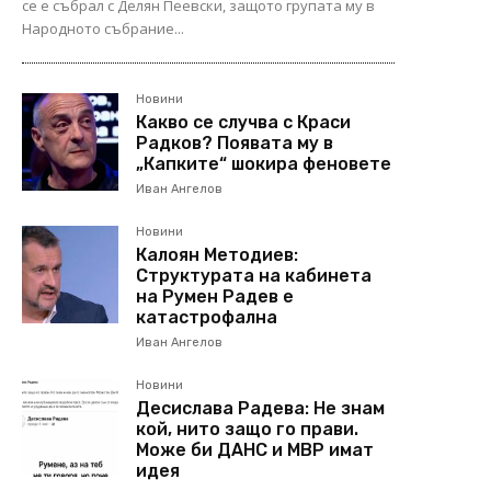
се е събрал с Делян Пеевски, защото групата му в
Народното събрание...
Новини
Какво се случва с Краси
Радков? Появата му в
„Капките“ шокира феновете
Иван Ангелов
Новини
Калоян Методиев:
Структурата на кабинета
на Румен Радев е
катастрофална
Иван Ангелов
Новини
Десислава Радева: Не знам
кой, нито защо го прави.
Може би ДАНС и МВР имат
идея