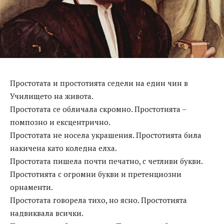
Простотата и простотията седели на един чин в
Училището на живота.
Простотата се обличала скромно. Простотията –
помпозно и ексцентрично.
Простотата не носела украшения. Простотията била
накичена като коледна елха.
Простотата пишела почти печатно, с четливи букви.
Простотията с огромни букви и претенциозни
орнаменти.
Простотата говорела тихо, но ясно. Простотията
надвиквала всички.