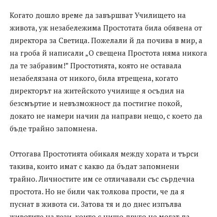
Когато дошло време да завършват Училището на
живота, уж незабележима Простотата била обявена от
директора за Светица. Пожелали й да почива в мир, а
на гроба й написали „О свещена Простота няма никога
да те забравим!” Простотията, която не оставала
незабелязана от никого, била втрещена, когато
директорът на житейското училище я осъдил на
безсмъртие и невъзможност да постигне покой,
докато не намери начин да направи нещо, с което да
бъде трайно запомнена.
Оттогава Простотията обикаля между хората и търси
такива, които имат с какво да бъдат запомнени
трайно. Личностите им се отличавали със сърдечна
простота. Но не били чак толкова прости, че да я
пуснат в живота си. Затова тя и до днес изпълва
животите на тези, които с нищо друго не могат да