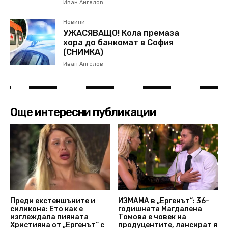
Иван Ангелов
Новини
УЖАСЯВАЩО! Кола премаза
хора до банкомат в София
(СНИМКА)
Иван Ангелов
Още интересни публикации
Преди екстеншъните и
ИЗМАМА в „Ергенът“: 36-
силикона: Ето как е
годишната Магдалена
изглеждала пияната
Томова е човек на
Християна от „Ергенът“ с
продуцентите, лансират я