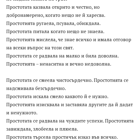
Простотата казвала открито и честно, но
добронамерено, когато нещо не й харесва.
Простотията ругаела, псувала, обиждала.
Простотата питала когато нещо не знаела.
Простотията мислела, че знае всичко и имала отговор
на всеки въпрос на този свят.
Простотата се радвала на малко и била доволна.
Простотията – ненаситна и вечно недоволна.
Простотата се смеела чистосърдечно. Простотията се
надсмивала безсърдечно.
Простотата искала смело каквото й е нужно.
Простотията изисквала и заставяла другите да й дадат
и ненужното.
Простотата се радвала на чуждите успехи. Простотията
завиждала, злобеела и плюела.
Простотата търсела простичък изказ във всичко.