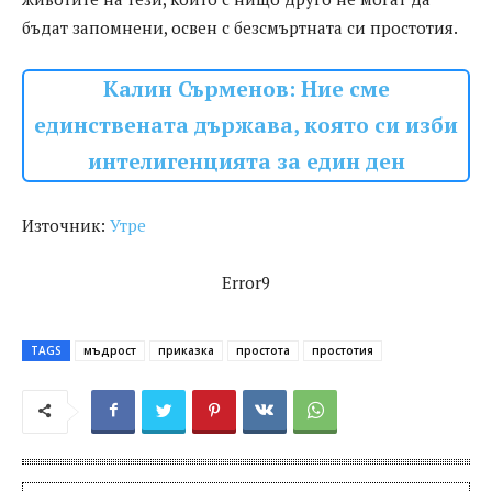
бъдат запомнени, освен с безсмъртната си простотия.
Калин Сърменов: Ние сме
единствената държава, която си изби
интелигенцията за един ден
Източник:
Утре
Error9
TAGS
мъдрост
приказка
простота
простотия