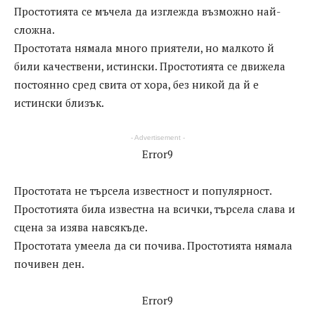
Простотията се мъчела да изглежда възможно най-
сложна.
Простотата нямала много приятели, но малкото й
били качествени, истински. Простотията се движела
постоянно сред свита от хора, без никой да й е
истински близък.
- Advertisement -
Error9
Простотата не търсела известност и популярност.
Простотията била известна на всички, търсела слава и
сцена за изява навсякъде.
Простотата умеела да си почива. Простотията нямала
почивен ден.
Error9