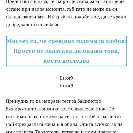
Представи я и каза, че скоро ще стана баба!Таня щеше
остане при нас за момента, тъй като не може да си
плаща квартирата. И ѝ трябва спокойствие, да се храни
добре, защото носи бебе.
Мислех си, че срещнах голямата любов:
Просто не знам как да опиша това,
което последва
Error9
Error9
Принудих го да направи тест за бащинство
Бях против това момиче, което живееше с нас. Но
синът ми не го помоли да си тръгне. Той каза, че тя е
най-прекрасната жена и я обича. Опита всичко, за да
ми се хареса. Тя чистеше, готвеше и дори правеше