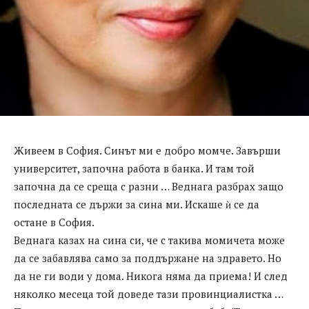
Живеем в София. Синът ми е добро момче. Завърши
университет, започна работа в банка. И там той
започна да се среща с разни … Веднага разбрах защо
последната се държи за сина ми. Искаше ѝ се да
остане в София.
Веднага казах на сина си, че с такива момичета може
да се забавлява само за поддържане на здравето. Но
да не ги води у дома. Никога няма да приема! И след
няколко месеца той доведе тази провинциалистка …