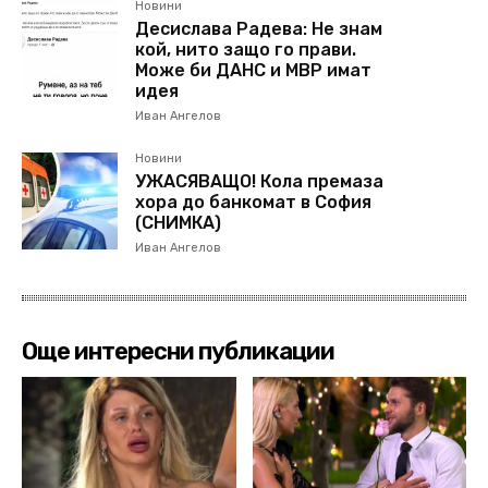
Новини
Десислава Радева: Не знам
кой, нито защо го прави.
Може би ДАНС и МВР имат
идея
Иван Ангелов
Новини
УЖАСЯВАЩО! Кола премаза
хора до банкомат в София
(СНИМКА)
Иван Ангелов
Още интересни публикации