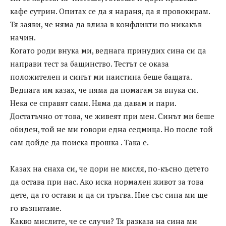
кафе сутрин. Опитах се да я нараня, да я провокирам.
Тя заяви, че няма да влиза в конфликти по никакъв
начин.
Когато роди внука ми, веднага принудих сина си да
направи тест за бащинство. Тестът се оказа
положителен и синът ми наистина беше бащата.
Веднага им казах, че няма да помагам за внука си.
Нека се справят сами. Няма да давам и пари.
Достатъчно от това, че живеят при мен. Синът ми беше
обиден, той не ми говори една седмица. Но после той
сам дойде да поиска прошка . Така е.
Казах на снаха си, че дори не мисля, по-късно детето
да остава при нас. Ако иска нормален живот за това
дете, да го остави и да си тръгва. Ние със сина ми ще
го възпитаме.
Какво мислите, че се случи? Тя разказа на сина ми