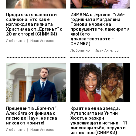
Преди екстеншъните и
ИЗМАМА в „Ергенът“: 36-
силикона: Ето как е
годишната Магдалена
изглеждала пияната
Томова е човек на
Християна от „Ергенът“ с
продуцентите, лансират я
20 кг отгоре! (СНИМКИ)
яко! (ето
доказателството –
Любопитно
Иван Ангелов
СНИМКИ)
Любопитно
Иван Ангелов
Прецедент в „Ергенът“:
Краят на една звезда:
Алек бяга от финала с
Аутопсията на Уитни
писмо до Наум, не иска
Хюстън разкри
никоя от момите!
ужасяващата истина – 11
липсващи зъба, перука и
Любопитно
Иван Ангелов
изгнил нос (СНИМКИ)