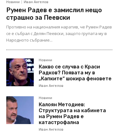
Новини
Иван Ангелов
Румен Радев е замислил нещо
страшно за Пеевски
Противно на националния наратив, че Румен Радев
се е събрал с Делян Пеевски, защото групата му в
Народното събрание...
Новини
Какво се случва с Краси
Радков? Появата му в
„Капките“ шокира феновете
Иван Ангелов
Новини
Калоян Методиев:
Структурата на кабинета
на Румен Радев е
катастрофална
Иван Ангелов