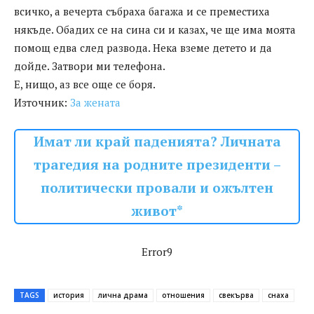
всичко, а вечерта събраха багажа и се преместиха
някъде. Обадих се на сина си и казах, че ще има моята
помощ едва след развода. Нека вземе детето и да
дойде. Затвори ми телефона.
Е, нищо, аз все още се боря.
Източник:
За жената
Имат ли край паденията? Личната
трагедия на родните президенти –
политически провали и ожълтен
живот*
Error9
TAGS
история
лична драма
отношения
свекърва
снаха