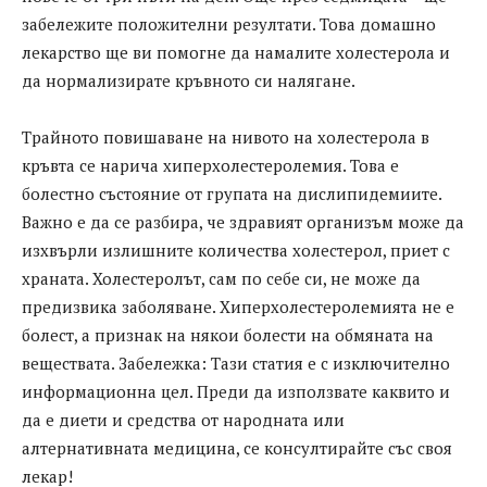
забележите положителни резултати. Това домашно
лекарство ще ви помогне да намалите холестерола и
да нормализирате кръвното си налягане.
Трайното повишаване на нивото на холестерола в
кръвта се нарича хиперхолестеролемия. Това е
болестно състояние от групата на дислипидемиите.
Важно е да се разбира, че здравият организъм може да
изхвърли излишните количества холестерол, приет с
храната. Холестеролът, сам по себе си, не може да
предизвика заболяване. Хиперхолестеролемията не е
болест, а признак на някои болести на обмяната на
веществата. Забележка: Тази статия е с изключително
информационна цел. Преди да използвате каквито и
да е диети и средства от народната или
алтернативната медицина, се консултирайте със своя
лекар!