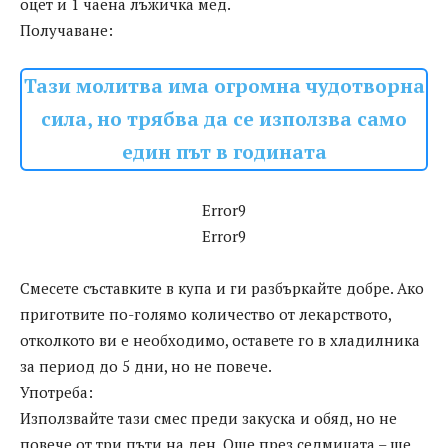
оцет и 1 чаена лъжичка мед.
Получаване:
Тази молитва има огромна чудотворна
сила, но трябва да се използва само
един път в годината
Error9
Error9
Смесете съставките в купа и ги разбъркайте добре. Ако
приготвите по-голямо количество от лекарството,
отколкото ви е необходимо, оставете го в хладилника
за период до 5 дни, но не повече.
Употреба:
Използвайте тази смес преди закуска и обяд, но не
повече от три пъти на ден. Още през седмицата – ще