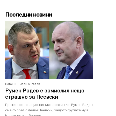
Последни новини
Новини
Иван Ангелов
Румен Радев е замислил нещо
страшно за Пеевски
Противно на националния наратив, че Румен Радев
се е събрал с Делян Пеевски, защото групата му в
Народното събрание...