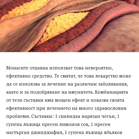
Монасите отдавна използват това невероятно,
ефективно средство. Те смятат, че това лекарство може
да се използва за лечение на различни заболявания,
както и за подобряване на имунитета. Комбинацията
от тези съставки има мощен ефект и показва своята
ефективност при лечението на много здравословни
проблеми. Съставки: 1 скилидка нарязан чесън, 1
супена лъжица пресен лимонов сок, 1 пресен
настърган джинджифил, 1 супена лъжица ябълков