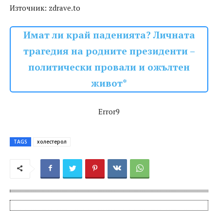
Източник: zdrave.to
Имат ли край паденията? Личната
трагедия на родните президенти –
политически провали и ожълтен
живот*
Error9
TAGS
холестерол