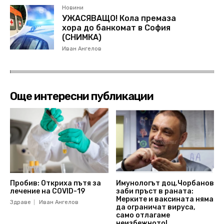
Новини
УЖАСЯВАЩО! Кола премаза
хора до банкомат в София
(СНИМКА)
Иван Ангелов
Още интересни публикации
Пробив: Откриха пътя за
Имунологът доц.Чорбанов
лечение на COVID-19
заби пръст в раната:
Мерките и ваксината няма
Здраве
Иван Ангелов
да ограничат вируса,
само отлагаме
неизбежното!