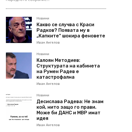
Новини
Какво се случва с Краси
Радков? Появата му в
„Капките“ шокира феновете
Иван Ангелов
Новини
Калоян Методиев:
Структурата на кабинета
на Румен Радев е
катастрофална
Иван Ангелов
Новини
Десислава Радева: Не знам
кой, нито защо го прави.
Може би ДАНС и МВР имат
идея
Иван Ангелов