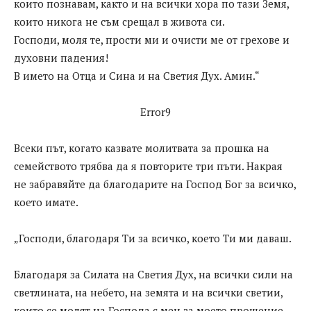
които познавам, както и на всички хора по тази Земя,
които никога не съм срещал в живота си.
Господи, моля те, прости ми и очисти ме от грехове и
духовни падения!
В името на Отца и Сина и на Светия Дух. Амин.“
Error9
Всеки път, когато казвате молитвата за прошка на
семейството трябва да я повторите три пъти. Накрая
не забравяйте да благодарите на Господ Бог за всичко,
което имате.
„Господи, благодаря Ти за всичко, което Ти ми даваш.
Благодаря за Силата на Светия Дух, на всички сили на
светлината, на небето, на земята и на всички светии,
които се молят на Господа с мен за моето прощение.