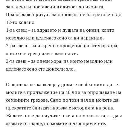
запалени и поставени в близост до иконата.
Православен ритуал за опрощаване на греховете до
12-то коляно
1-ва свещ – за здравето и душата на онези, които
неволно или целенасочено са ви наранили.
2-ра свещ – за искрено опрощение на всички хора,
които сте срещнали в живота си.
3-та свещ – за онези хора, на които неволно или
целенасочено сте донесли зло.
Също така всяка вечер, у дома, е необходимо да се
молите в продължение на 40 дни за опрощаване на
семейните грехове. Само по този начин можете да
прекратите близката връзка с историята на рода.
Желателно е да научите текста на молитвата, за да я
казвате от сърце, но можете и да я прочетете.