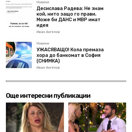
Новини
Десислава Радева: Не знам
кой, нито защо го прави.
Може би ДАНС и МВР имат
идея
Иван Ангелов
Новини
УЖАСЯВАЩО! Кола премаза
хора до банкомат в София
(СНИМКА)
Иван Ангелов
Още интересни публикации