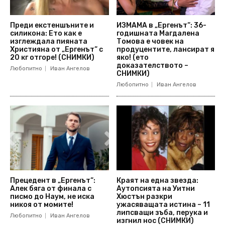
Преди екстеншъните и
ИЗМАМА в „Ергенът“: 36-
силикона: Ето как е
годишната Магдалена
изглеждала пияната
Томова е човек на
Християна от „Ергенът“ с
продуцентите, лансират я
20 кг отгоре! (СНИМКИ)
яко! (ето
доказателството –
Любопитно
Иван Ангелов
СНИМКИ)
Любопитно
Иван Ангелов
Прецедент в „Ергенът“:
Краят на една звезда:
Алек бяга от финала с
Аутопсията на Уитни
писмо до Наум, не иска
Хюстън разкри
никоя от момите!
ужасяващата истина – 11
липсващи зъба, перука и
Любопитно
Иван Ангелов
изгнил нос (СНИМКИ)