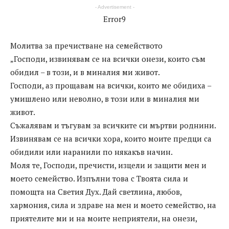
- Advertisement -
Error9
Молитва за пречистване на семейството
„Господи, извинявам се на всички онези, които съм
обидил – в този, и в миналия ми живот.
Господи, аз прощавам на всички, които ме обидиха –
умишлено или неволно, в този или в миналия ми
живот.
Съжалявам и тъгувам за всичките си мъртви роднини.
Извинявам се на всички хора, които моите предци са
обидили или наранили по някакъв начин.
Моля те, Господи, пречисти, изцели и защити мен и
моето семейство. Изпълни това с Твоята сила и
помощта на Светия Дух. Дай светлина, любов,
хармония, сила и здраве на мен и моето семейство, на
приятелите ми и на моите неприятели, на онези,