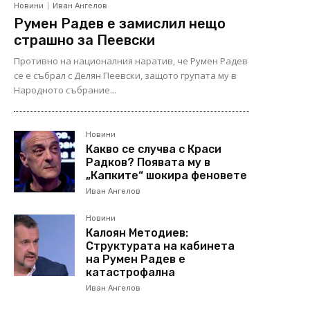
Новини
Иван Ангелов
Румен Радев е замислил нещо
страшно за Пеевски
Противно на националния наратив, че Румен Радев
се е събрал с Делян Пеевски, защото групата му в
Народното събрание...
Новини
Какво се случва с Краси
Радков? Появата му в
„Капките“ шокира феновете
Иван Ангелов
Новини
Калоян Методиев:
Структурата на кабинета
на Румен Радев е
катастрофална
Иван Ангелов