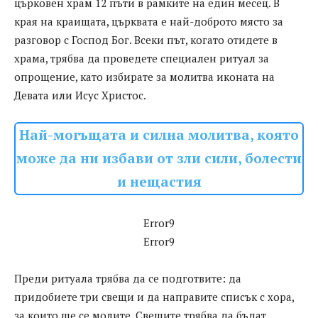
църковен храм 12 пъти в рамките на един месец. В
края на краищата, църквата е най-доброто място за
разговор с Господ Бог. Всеки път, когато отидете в
храма, трябва да проведете специален ритуал за
опрощение, като избирате за молитва иконата на
Девата или Исус Христос.
Най-могъщата и силна молитва, която
може да ни избави от зли сили, болести
и нещастия
Error9
Error9
Преди ритуала трябва да се подготвите: да
придобиете три свещи и да направите списък с хора,
за които ще се молите. Свещите трябва да бъдат