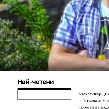
Най-четени
Александър Дим
собствена компа
любезен да даде