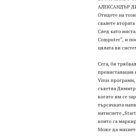
АЛЕКСАНДЪР 
Отидете на този
свалете втората
След като инста
Computer“, и по
цялата ви систе
Сега, би трябва
преинсталация в
Virus програми,
съветва Димитро
когато им се за
търсачката напи
натиснете „Star
които са маркир
Може да махнете