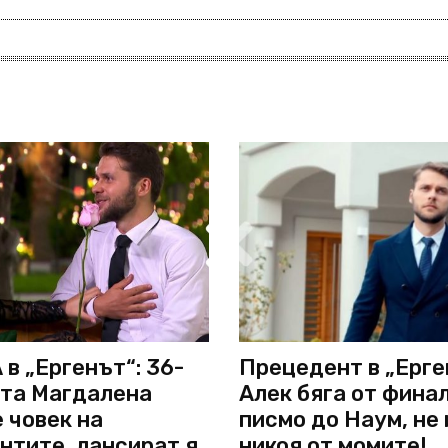
в „Ергенът“: 36-
Прецедент в „Ерге
та Магдалена
Алек бяга от финал
 човек на
писмо до Наум, не
нтите, лансират я
никоя от момите!