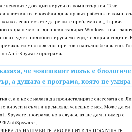
не всичките досадни вируси от компютъра си. Тези
си наистина са способни да направят работата с компют
о колко лесно можете да решите проблема си. „Първият
ного хора не могат да преинсталират Windows-а си – запо
атова седят с подобни вируси месеци, че дори и години. 
премахнати много лесно, при това напълно безплатно. То
 на Anti-Spyware програма.
казаха, че човешкият мозък е биологиче
р, а душата е програма, която не умира
тна е, а и не се налага да преинсталирате системата си. Л
го вируси и съм ги премахвал успешно с нея. Може да си
nti-Spyware програма, но в случая, аз ще дам пример с
ERAntiSpyware „.
РЯБВА ДА НАПРАВИТЕ, АКО РЕШИТЕ ДА ПОСЛУШАТЕ