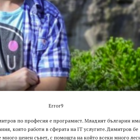
Error9
итров по професия е програмист. Младият българин им
ния, която работи в сферата на IT услугите. Димитров бе
 много ценен съвет, с помощта на който всеки много лес