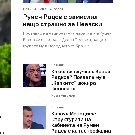
Новини
Иван Ангелов
Румен Радев е замислил
нещо страшно за Пеевски
Противно на националния наратив, че Румен
Радев се е събрал с Делян Пеевски, защото
групата му в Народното събрание...
Новини
Какво се случва с Краси
Радков? Появата му в
„Капките“ шокира
феновете
Иван Ангелов
Новини
Калоян Методиев:
а
Структурата на
кабинета на Румен
Радев е катастрофална
но