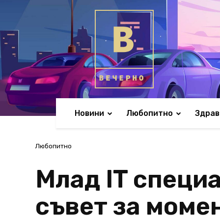
Новини
Любопитно
Здрав
Любопитно
Млад IT специ
съвет за моме