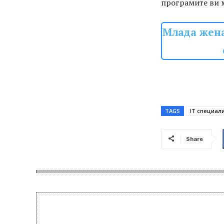
програмите ви 
Млада жена
TAGS
IT специал
Share