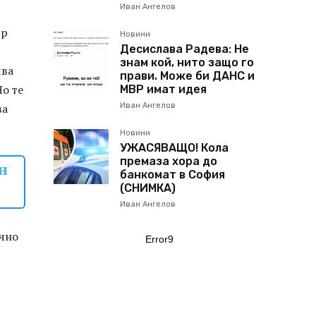
Иван Ангелов
ър
Новини
Десислава Радева: Не
знам кой, нито защо го
чва
прави. Може би ДАНС и
Но те
МВР имат идея
ва
Иван Ангелов
Новини
УЖАСЯВАЩО! Кола
премаза хора до
н
банкомат в София
(СНИМКА)
Иван Ангелов
ично
Error9