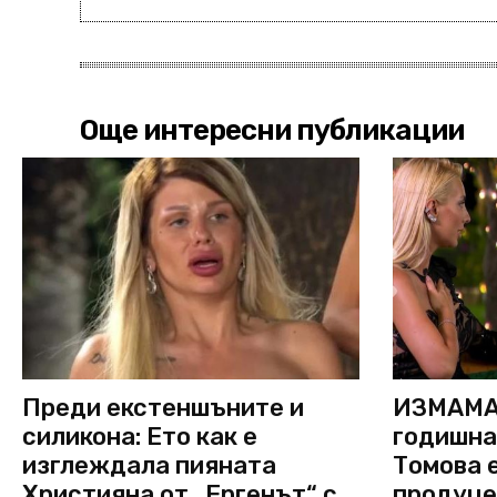
Още интересни публикации
Преди екстеншъните и
ИЗМАМА 
силикона: Ето как е
годишна
изглеждала пияната
Томова е
Християна от „Ергенът“ с
продуце