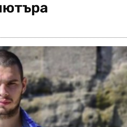
пютъра