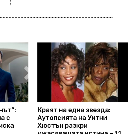
нът“:
Краят на една звезда:
а с
Аутопсията на Уитни
 иска
Хюстън разкри
ужасяващата истина – 11