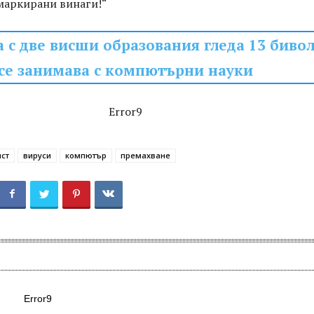
маркирани винаги!“
 с две висши образования гледа 13 бивол
се занимава с компютърни науки
Error9
ист
вируси
компютър
премахване
Error9