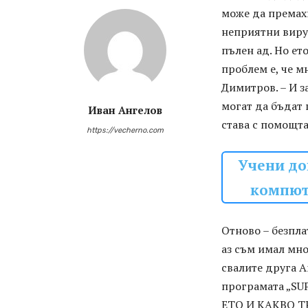
може да премах
неприятни виру
пълен ад. Но ет
проблем е, че м
Димитров. – И з
могат да бъдат 
Иван Ангелов
става с помощта
https://vecherno.com
Учени до
компютъ
Отново – безпла
аз съм имал мно
свалите друга A
програмата „SUP
ЕТО И КАКВО Т