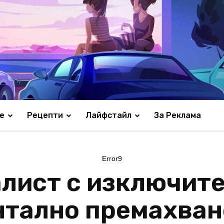
е
Рецепти
Лайфстайл
За Реклама
Error9
алист с изключит
нтално премахван