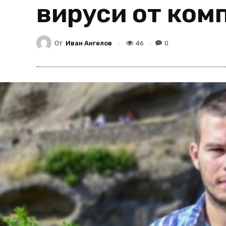
вируси от ком
От
Иван Ангелов
46
0