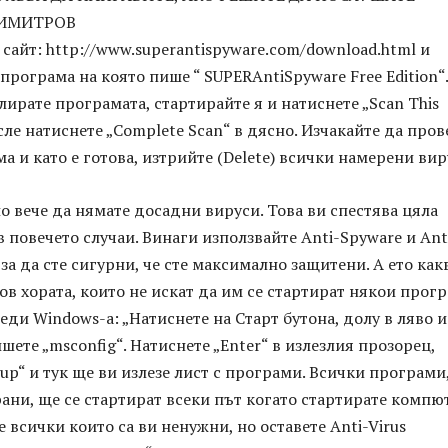
ДИМИТРОВ
 сайт: http://www.superantispyware.com/download.html и
 програма на която пише “ SUPERAntiSpyware Free Edition“.
лирате програмата, стартирайте я и натиснете „Scan This
сле натиснете „Complete Scan“ в дясно. Изчакайте да про
ма и като е готова, изтрийте (Delete) всички намерени вир
ло вече да нямате досадни вируси. Това ви спестява цяла
 повечето случаи. Винаги използвайте Anti-Spyware и Ant
 за да сте сигурни, че сте максимално защитени. А ето как
в хората, които не искат да им се стартират някои прог
реди Windows-a: „Натиснете на Старт бутона, долу в ляво и
шете „msconfig“. Натиснете „Enter“ в излезлия прозорец,
tup“ и тук ще ви излезе лист с програми. Всички програми
ани, ще се стартират всеки път когато стартирате компю
 всички които са ви ненужни, но оставете Anti-Virus