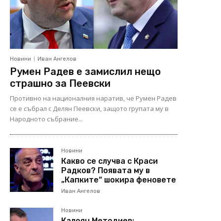
Новини
Иван Ангелов
Румен Радев е замислил нещо
страшно за Пеевски
Противно на националния наратив, че Румен Радев
се е събрал с Делян Пеевски, защото групата му в
Народното събрание...
Новини
Какво се случва с Краси
Радков? Появата му в
„Капките“ шокира феновете
Иван Ангелов
Новини
Калоян Методиев: