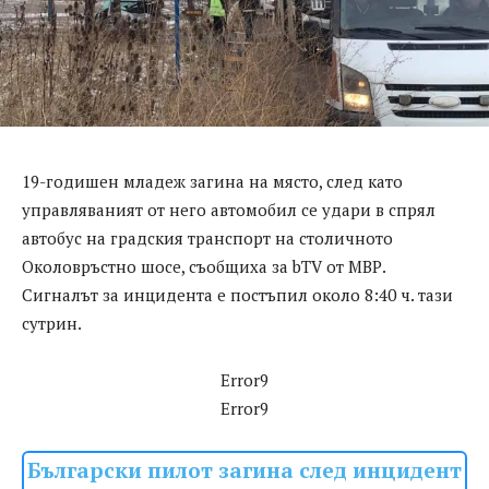
19-годишен младеж загина на място, след като
управляваният от него автомобил се удари в спрял
автобус на градския транспорт на столичното
Околовръстно шосе, съобщиха за bTV от МВР.
Сигналът за инцидента е постъпил около 8:40 ч. тази
сутрин.
Error9
Error9
Български пилот загина след инцидент