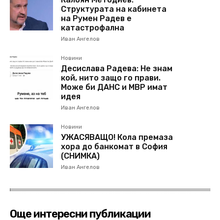
Структурата на кабинета
на Румен Радев е
катастрофална
Иван Ангелов
Новини
Десислава Радева: Не знам
кой, нито защо го прави.
Може би ДАНС и МВР имат
идея
Иван Ангелов
Новини
УЖАСЯВАЩО! Кола премаза
хора до банкомат в София
(СНИМКА)
Иван Ангелов
Още интересни публикации