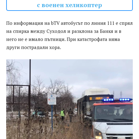
с военен хеликоптер
По информация на bTV автобусът по линия 111 е спрял
на спирка между Суходол и разклона за Банкя и в
него не е имало пътници. При катастрофата няма
други пострадали хора.