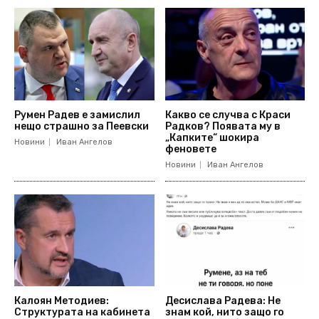
Румен Радев е замислил
Какво се случва с Краси
нещо страшно за Пеевски
Радков? Появата му в
„Капките“ шокира
Новини
Иван Ангелов
феновете
Новини
Иван Ангелов
Калоян Методиев:
Десислава Радева: Не
Структурата на кабинета
знам кой, нито защо го