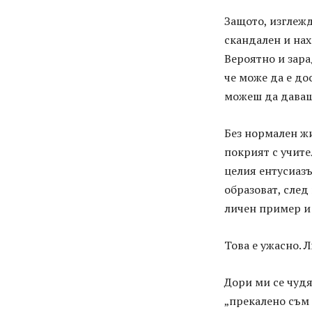
Защото, изглежд
скандален и нах
Вероятно и зара
че може да е до
можеш да даваш 
Без нормален жи
покрият с учите
целия ентусиазъ
образоват, след
личен пример и 
Това е ужасно. 
Дори ми се чудят
„прекалено съм 