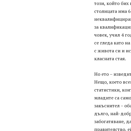
този, който бих 
столицата има 6
неквалифициран
за квалификации
човек, учил 4 г
се гледа като н
с живота си и и
класната стая.
Но ето – изведн
Нещо, което все
статистики, кои
младите са само
закъснител – об
дълго, най-добр
забогатяване, д
правителство, ей