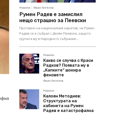
Новини
Иван Ангелов
Румен Радев е замислил
нещо страшно за Пеевски
Противно на националния наратив, че Румен
Радев се е събрал с Делян Пеевски, защото
групата му в Народното събрание...
Новини
Какво се случва с Краси
Радков? Появата му в
„Капките“ шокира
феновете
Иван Ангелов
Новини
Калоян Методиев:
рофил
Структурата на
кабинета на Румен
Радев е катастрофална