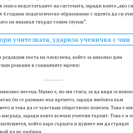
я описа недостатъците на системата, заради които „ако с
л 4 години педагогическо образование с идеята да си учи
 като на някакъв твърде голям глупак“.
ори учителката, ударила ученичка с чин
 редакция поста на Алексиева, който за няколко дни
тици реакции в социалните мрежи:
- Advertisement -
 няколко месеца. Малко е, но ми стига, за да видя основно
оятно би се размило във времето, заради любовта към
ието и това да се чувстваш обществено полезен. Това е и
награда, заради която всички учители търпят. Това е и о
заглушител, който кара сърцата и душите им да страдат
ой да не разбира.