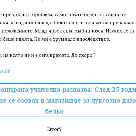
 превръща в проблем, само когато нещата тотално се
еки че години наред е било ясно, че отиват на прецакване
ре положението. Млад човек съм. Амбициозен. Изучих се за
и беше идеята. Не ми е хрумнало впоследствие.
, на която не й е сега времето. До скоро.“
ва.бг
онирана учителка разказва: След 25 год
не се озовах в магазинче за луксозно дам
бельо
Error9