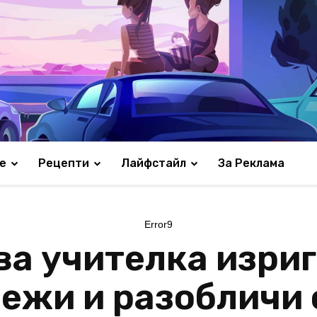
е
Рецепти
Лайфстайл
За Реклама
Error9
ва учителка изриг
ежи и разобличи 