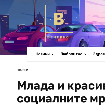
Новини
Любопитно
Здрав
Новини
Млада и краси
социалните мр