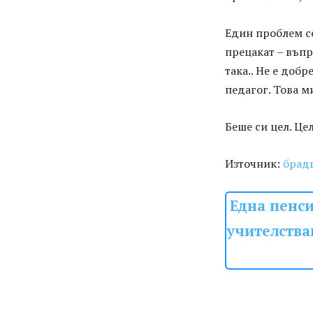
Един проблем се
прецакат – въпр
така.. Не е доб
педагог. Това м
Беше си цел. Цел
Източник:
брад
Една пенси
учителства