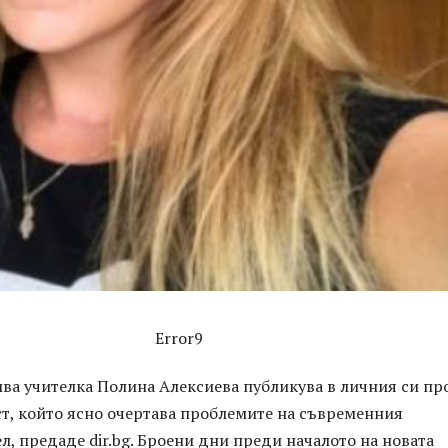
Error9
ива учителка Полина Алексиева публикува в личния си п
т, който ясно очертава проблемите на съвременния
л, предаде dir.bg. Броени дни преди началото на новата