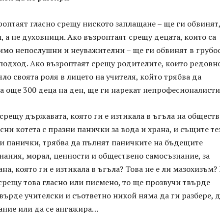
роптаят гласно срещу ниското заплащане – ще ги обвинят,
, а не духовници. Ако възроптаят срещу децата, които са
имо непослушни и неуважителни – ще ги обвинят в грубос
 подход. Ако възроптаят срещу родителите, които редовн
ло своята роля в лицето на учителя, който трябва да
а още 300 деца на ден, ще ги нарекат непрофесионалисти
срещу държавата, която ги е изтикала в ъгъла на общест
сни котета с празни панички за вода и храна, и същите те
ни панички, трябва да пълнят паничките на бъдещите
нания, морал, ценности и обществено самосъзнание, за
ана, която ги е изтикала в ъгъла? Това не е ли мазохизъм?
срещу това гласно или писмено, то ще прозвучи твърде
върде учителски и съответно никой няма да ги разбере, д
ание или да се ангажира…