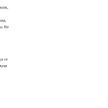
окож,
рна,
о. Не
да се
адеш