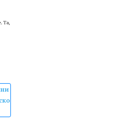
. Та,
ини
ско