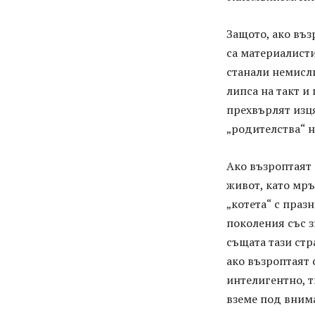
Защото, ако въз
са материалисти
станали немисл
липса на такт и
прехвърлят изця
„родителства“ н
Ако възроптаят 
живот, като мръ
„котета“ с праз
поколения със з
същата тази стр
ако възроптаят 
интелигентно, т
вземе под вним