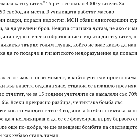
имала като учител.“ Търсят се около 4000 учители. За
50 свободни места. В училищата работят масово
и кадри, поради недостиг. МОН обяви едногодишни ку
, за да увеличи броя. Нещата стигнаха дотам, че ако си м
одини педагогическо образование с идеята да си учител, н
а някакъв твърде голям глупак, който не знае какво да на
ска да го похарчи в гигантското недоразумение да попадн
ъж се осъмва в онзи момент, в който учители просто няма
ки във властта отдавна знае, отдавна се виждало през ня
то отчитат, че за 15 години учителите са намалели със 70%
 6%. Всеки прекрасно разбира, че тиктака бомба със
аче когато мандатът ти е 4 години, а бомбата тиктака за п
е да я неглижираш и да се се фокусираш върху бързото с
аже още по-добре, че ще завещаеш бомбата на следващот
 как хубаво стана, таман.