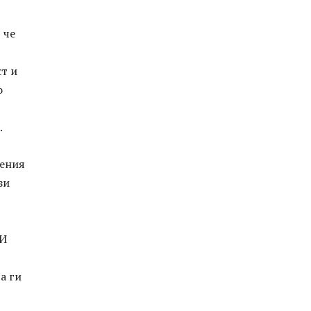
 че
т и
о
.
вения
зи
 И
а ги