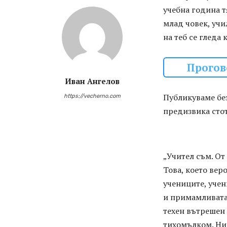
учебна година т
млад човек, учи
на теб се гледа
Прогов
Иван Ангелов
Публикуваме без
https://vecherno.com
предизвика сто
„Учител съм. От
Това, което вер
учениците, учен
и примамливата 
техен вътрешен 
тихомълком. Ник