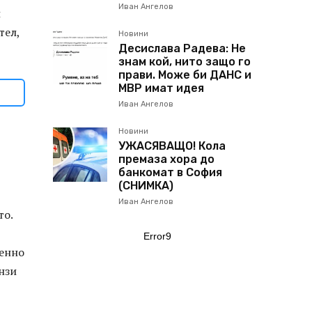
Иван Ангелов
и
тел,
Новини
Десислава Радева: Не
знам кой, нито защо го
прави. Може би ДАНС и
МВР имат идея
Иван Ангелов
Новини
УЖАСЯВАЩО! Кола
премаза хора до
банкомат в София
(СНИМКА)
Иван Ангелов
то.
Error9
менно
нзи