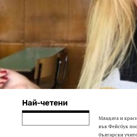
Най-четени
Младата и крас
във Фейсбук пос
български учите