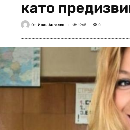
като предизви
От
Иван Ангелов
1965
0