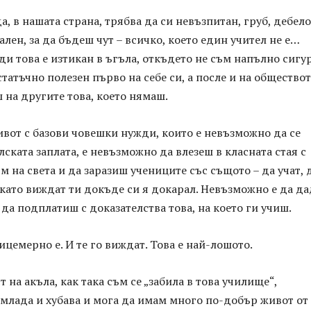
а, в нашата страна, трябва да си невъзпитан, груб, дебел
ален, за да бъдеш чут – всичко, което един учител не е…
ди това е изтикан в ъгъла, откъдето не съм напълно сигу
статъчно полезен първо на себе си, а после и на обществот
на другите това, което нямаш.
вот с базови човешки нужди, които е невъзможно да се
лската заплата, е невъзможно да влезеш в класната стая с
м на света и да заразиш учениците със същото – да учат, 
 като виждат ти докъде си я докарал. Невъзможно е да д
да подплатиш с доказателства това, на което ги учиш.
Лицемерно е. И те го виждат. Това е най-лошото.
 на акъла, как така съм се „забила в това училище“,
млада и хубава и мога да имам много по-добър живот от