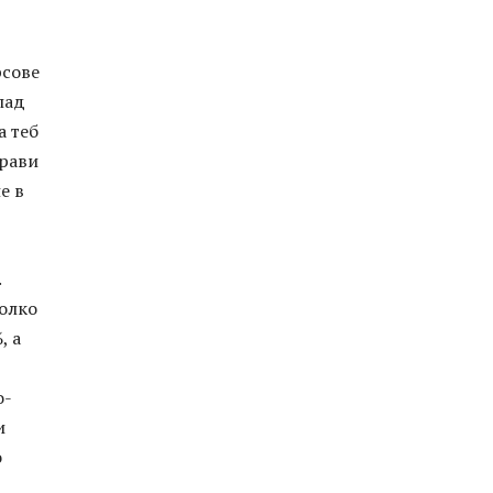
рсове
лад
а теб
прави
е в
.
колко
, а
о-
и
о