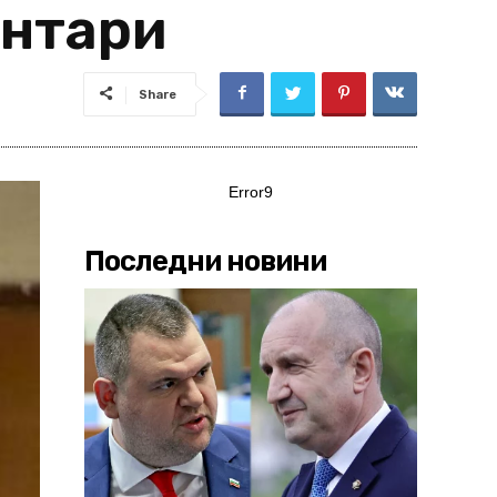
ентари
Share
Error9
Последни новини