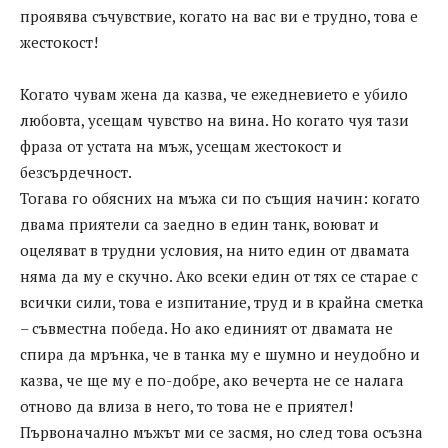
проявява съчувствие, когато на вас ви е трудно, това е
жестокост!
Когато чувам жена да казва, че ежедневието е убило
любовта, усещам чувство на вина. Но когато чуя тази
фраза от устата на мъж, усещам жестокост и
безсърдечност.
Тогава го обясних на мъжа си по същия начин: когато
двама приятели са заедно в един танк, воюват и
оцеляват в трудни условия, на нито един от двамата
няма да му е скучно. Ако всеки един от тях се старае с
всички сили, това е изпитание, труд и в крайна сметка
– съвместна победа. Но ако единият от двамата не
спира да мрънка, че в танка му е шумно и неудобно и
казва, че ще му е по-добре, ако вечерта не се налага
отново да влиза в него, то това не е приятел!
Първоначално мъжът ми се засмя, но след това осъзна