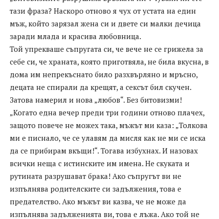
тази фраза? Наскоро отново я чух от устата на един
мъж, който зарязал жена си и двете си малки дечица
заради млада и красива любовница.
Той упрекваше съпругата си, че вече не се грижела за
себе си, че храната, която приготвяла, не била вкусна, в
дома им непрекъснато било разхвърляно и мръсно,
децата не спирали да крещят, а сексът бил скучен.
Затова намерил и нова „любов“. Без битовизми!
„Когато една вечер преди три години отново плачех,
защото повече не можех така, мъжът ми каза: „Толкова
ми е писнало, че се улавям да мисля как не ми се иска
да се прибирам вкъщи!“. Тогава избухнах. И назовах
всички неща с истинските им имена. Не скуката и
рутината разрушават брака! Ако съпругът ви не
изпълнява родителските си задължения, това е
предателство. Ако мъжът ви казва, че не може да
изпълнява задълженията ви, това е лъжа. Ако той не