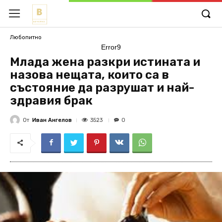
Любопитно
Error9
Млада жена разкри истината и
назова нещата, които са в
състояние да разрушат и най-
здравия брак
От
Иван Ангелов
3523
0