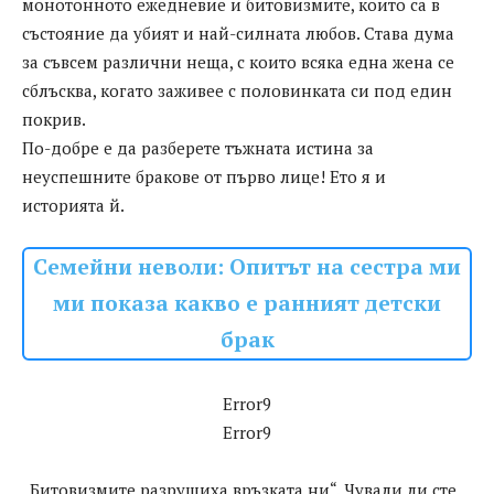
монотонното ежедневие и битовизмите, които са в
състояние да убият и най-силната любов. Става дума
за съвсем различни неща, с които всяка една жена се
сблъсква, когато заживее с половинката си под един
покрив.
По-добре е да разберете тъжната истина за
неуспешните бракове от първо лице! Ето я и
историята й.
Семейни неволи: Опитът на сестра ми
ми показа какво е ранният детски
брак
Error9
Error9
„Битовизмите разрушиха връзката ни“. Чували ли сте