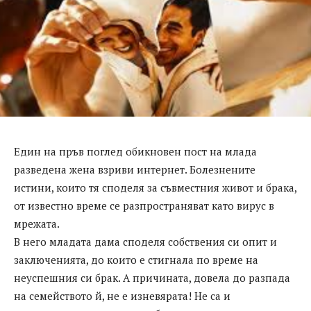
Един на пръв поглед обикновен пост на млада
разведена жена взриви интернет. Болезнените
истини, които тя споделя за съвместния живот и брака,
от известно време се разпространяват като вирус в
мрежата.
В него младата дама споделя собствения си опит и
заключенията, до които е стигнала по време на
неуспешния си брак. А причината, довела до разпада
на семейството й, не е изневярата! Не са и