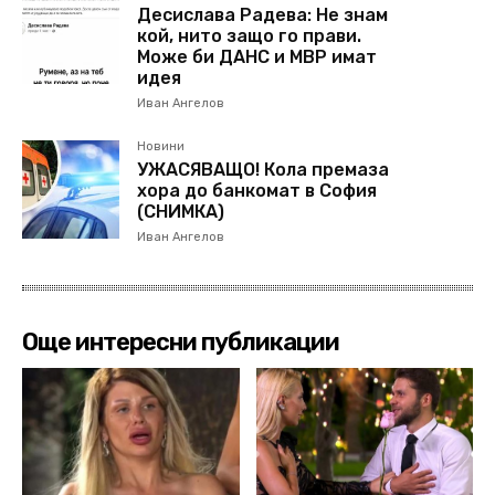
Десислава Радева: Не знам
кой, нито защо го прави.
Може би ДАНС и МВР имат
идея
Иван Ангелов
Новини
УЖАСЯВАЩО! Кола премаза
хора до банкомат в София
(СНИМКА)
Иван Ангелов
Още интересни публикации