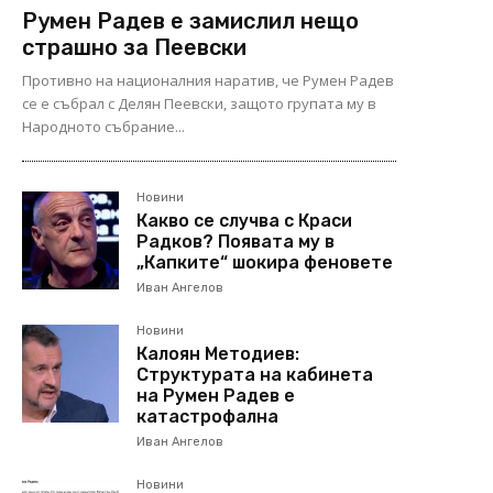
Румен Радев е замислил нещо
страшно за Пеевски
Противно на националния наратив, че Румен Радев
се е събрал с Делян Пеевски, защото групата му в
Народното събрание...
Новини
Какво се случва с Краси
Радков? Появата му в
„Капките“ шокира феновете
Иван Ангелов
Новини
Калоян Методиев:
Структурата на кабинета
на Румен Радев е
катастрофална
Иван Ангелов
Новини