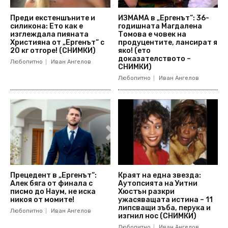
Преди екстеншъните и
ИЗМАМА в „Ергенът“: 36-
силикона: Ето как е
годишната Магдалена
изглеждала пияната
Томова е човек на
Християна от „Ергенът“ с
продуцентите, лансират я
20 кг отгоре! (СНИМКИ)
яко! (ето
доказателството –
Любопитно
Иван Ангелов
СНИМКИ)
Любопитно
Иван Ангелов
Прецедент в „Ергенът“:
Краят на една звезда:
Алек бяга от финала с
Аутопсията на Уитни
писмо до Наум, не иска
Хюстън разкри
никоя от момите!
ужасяващата истина – 11
липсващи зъба, перука и
Любопитно
Иван Ангелов
изгнил нос (СНИМКИ)
Любопитно
Иван Ангелов