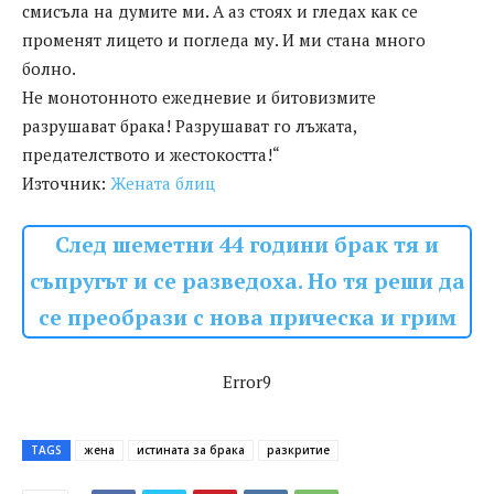
смисъла на думите ми. А аз стоях и гледах как се
променят лицето и погледа му. И ми стана много
болно.
Не монотонното ежедневие и битовизмите
разрушават брака! Разрушават го лъжата,
предателството и жестокостта!“
Източник:
Жената блиц
След шеметни 44 години брак тя и
съпругът и се разведоха. Но тя реши да
се преобрази с нова прическа и грим
Error9
TAGS
жена
истината за брака
разкритие