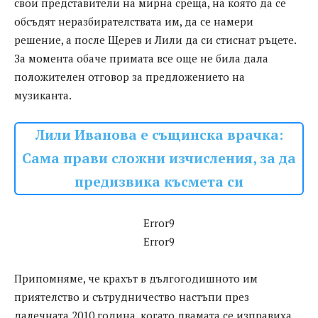
свои представители на мирна среща, на която да се
обсъдят неразбирателствата им, да се намери
решение, а после Щерев и Лили да си стиснат ръцете.
За момента обаче примата все още не била дала
положителен отговор за предложението на
музиканта.
Лили Иванова е същинска врачка:
Сама прави сложни изчисления, за да
предизвика късмета си
Error9
Error9
Припомняме, че крахът в дългогодишното им
приятелство и сътрудничество настъпи през
далечната 2010 година, когато двамата се изправиха