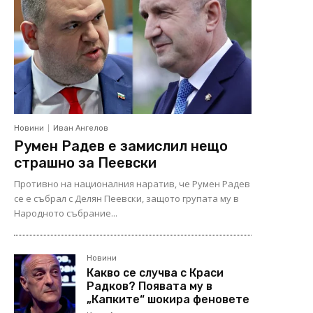
Новини
Иван Ангелов
Румен Радев е замислил нещо
страшно за Пеевски
Противно на националния наратив, че Румен Радев
се е събрал с Делян Пеевски, защото групата му в
Народното събрание...
Новини
Какво се случва с Краси
Радков? Появата му в
„Капките“ шокира феновете