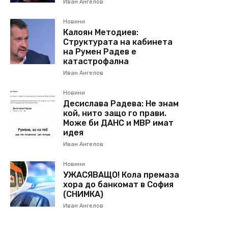
Иван Ангелов
Новини
Калоян Методиев:
Структурата на кабинета
на Румен Радев е
катастрофална
Иван Ангелов
Новини
Десислава Радева: Не знам
кой, нито защо го прави.
Може би ДАНС и МВР имат
идея
Иван Ангелов
Новини
УЖАСЯВАЩО! Кола премаза
хора до банкомат в София
(СНИМКА)
Иван Ангелов