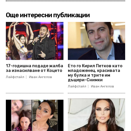
Още интересни публикации
17-годишна подаде жалба
Ето го Кирил Петков като
за изнасилване от Коцето
младоженец, красивата
му булка и трите им
Лайфстайл
Иван Ангелов
дъщери-Снимки
Лайфстайл
Иван Ангелов