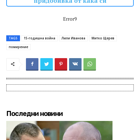
придобивка от кака си
Error9
TAGS
15-годишна война
Лили Иванова
Митко Щерев
помирение
Последни новини