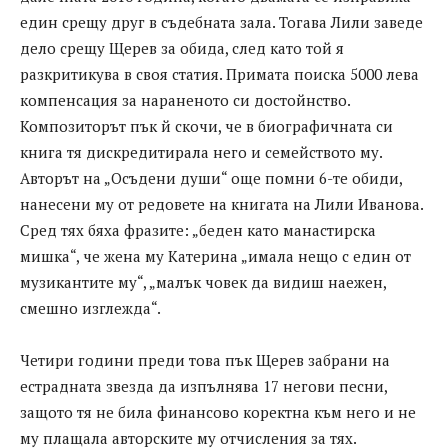
един срещу друг в съдебната зала. Тогава Лили заведе
дело срещу Щерев за обида, след като той я
разкритикува в своя статия. Примата поиска 5000 лева
компенсация за нараненото си достойнство.
Композиторът пък й скочи, че в биографичната си
книга тя дискредитирала него и семейството му.
Авторът на „Осъдени души“ още помни 6-те обиди,
нанесени му от редовете на книгата на Лили Иванова.
Сред тях бяха фразите: „беден като манастирска
мишка“, че жена му Катерина „имала нещо с един от
музикантите му“, „малък човек да видиш наежен,
смешно изглежда“.
Четири години преди това пък Щерев забрани на
естрадната звезда да изпълнява 17 негови песни,
защото тя не била финансово коректна към него и не
му плащала авторските му отчисления за тях.