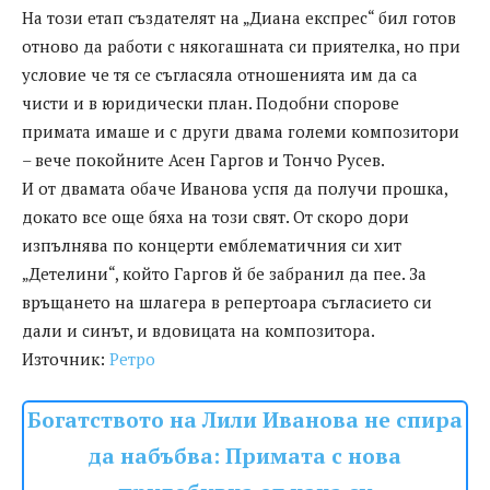
На този етап създателят на „Диана експрес“ бил готов
отново да работи с някогашната си приятелка, но при
условие че тя се съгласяла отношенията им да са
чисти и в юридически план. Подобни спорове
примата имаше и с други двама големи композитори
– вече покойните Асен Гаргов и Тончо Русев.
И от двамата обаче Иванова успя да получи прошка,
докато все още бяха на този свят. От скоро дори
изпълнява по концерти емблематичния си хит
„Детелини“, който Гаргов й бе забранил да пее. За
връщането на шлагера в репертоара съгласието си
дали и синът, и вдовицата на композитора.
Източник:
Ретро
Богатството на Лили Иванова не спира
да набъбва: Примата с нова