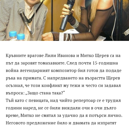
Кръвните врагове Лили Иванова и Митко Щерев са на
път да заровят томахавките. След почти 15-годишна
война легендарният композитор бил готов да подаде
ръка на примата. С напредването на възрастта Щерев
осъзнал, че този конфликт му тежи и често си задавал
въпроса: „Защо стана така?“
Тъй като с певицата, над чийто репертоар се е трудил
години наред, не се били виждали очи в очи дълго
време, Митко не смятал за удачно да я потърси лично.
Неговото предложение било и двамата да изпратят