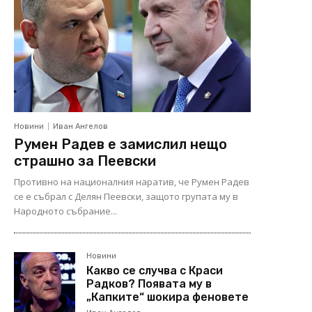
Новини
Иван Ангелов
Румен Радев е замислил нещо
страшно за Пеевски
Противно на националния наратив, че Румен Радев
се е събрал с Делян Пеевски, защото групата му в
Народното събрание...
Новини
Какво се случва с Краси
Радков? Появата му в
„Капките“ шокира феновете