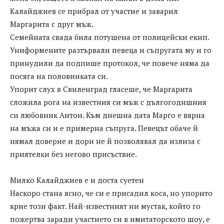
Калайджиев се прибрал от участие и заварил
Маргарита с друг мъж.
Семейната свада била потушена от полицейски екип.
Униформените разтървали певеца и съпругата му и го
принудили да подпише протокол, че повече няма да
посяга на половинката си.
Упорит слух в Свиленград гласеше, че Маргарита
сложила рога на известния си мъж с дългогодишния
си любовник Антон. Към днешна дата Марго е вярна
на мъжа си и е примерна съпруга. Певецът обаче й
нямал доверие и дори не й позволявал да излиза с
приятелки без негово присъствие.
Милко Калайджиев е и доста суетен
Наскоро стана ясно, че си е присадил коса, но упорито
крие този факт. Най-известният ни мустак, който го
пожертва заради участието си в имитаторското шоу, е