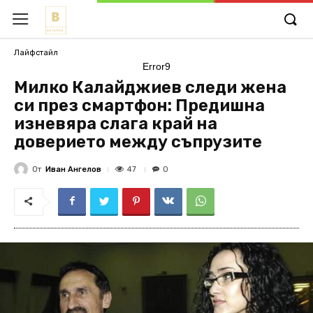
Лайфстайл
Error9
Милко Калайджиев следи жена
си през смартфон: Предишна
изневяра слага край на
доверието между съпрузите
От
Иван Ангелов
47
0