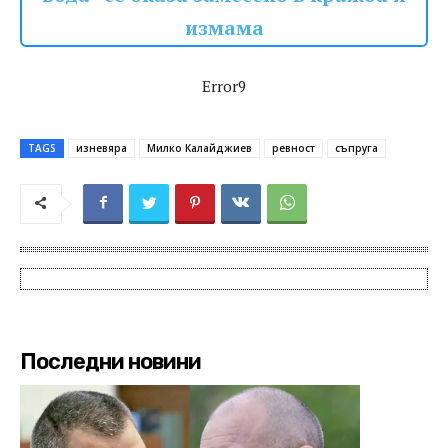
измама
Error9
TAGS
изневяра
Милко Калайджиев
ревност
съпруга
Последни новини