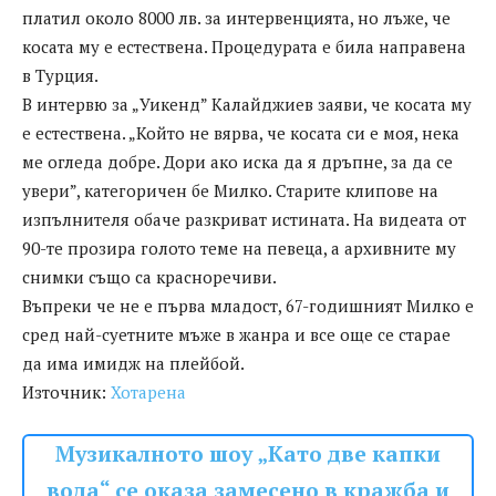
платил около 8000 лв. за интервенцията, но лъже, че
косата му е естествена. Процедурата е била направена
в Турция.
В интервю за „Уикенд” Калайджиев заяви, че косата му
е естествена. „Който не вярва, че косата си е моя, нека
ме огледа добре. Дори ако иска да я дръпне, за да се
увери”, категоричен бе Милко. Старите клипове на
изпълнителя обаче разкриват истината. На видеата от
90-те прозира голото теме на певеца, а архивните му
снимки също са красноречиви.
Въпреки че не е първа младост, 67-годишният Милко е
сред най-суетните мъже в жанра и все още се старае
да има имидж на плейбой.
Източник:
Хотарена
Музикалното шоу „Като две капки
вода“ се оказа замесено в кражба и