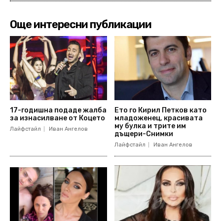
Още интересни публикации
17-годишна подаде жалба
Ето го Кирил Петков като
за изнасилване от Коцето
младоженец, красивата
му булка и трите им
Лайфстайл
Иван Ангелов
дъщери-Снимки
Лайфстайл
Иван Ангелов