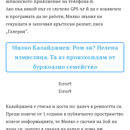
шпионското приложение на телефона й.
Ако пък някой път се случело GPS-ът й да е изключен
и програмата да не работи, Милко звънял на
секундата и започвал кръстосан разпит, писа
„Галерия“.
Милко Калайджиев: Ром ли? Нелепа
измислица. Та аз произхождам от
буржоазно семейство
Error9
Error9
Калайджиев е стигал и доста по-далеч в ревността си.
Преди повече от 5 години в публичното пространство
излезе информацията, че Милко е скочил на бой на
жена си, защото я хванал на калъп в дома им.