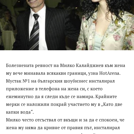
Болезнената ревност на Милко Калайджиев към жена
му вече минавала всякакви граници, узна HotArena.
Мустак №1 на българския шоубизнес инсталирал
приложение в телефона на жена си, с което
ежеминутно да я следи къде се намира. Крайните
мерки се наложили покрай участието му в „Като две
капки вода“.
Милко често отсъствал от вкъщи и за да е спокоен, че
жена му няма да кривне от правия път, инсталирал