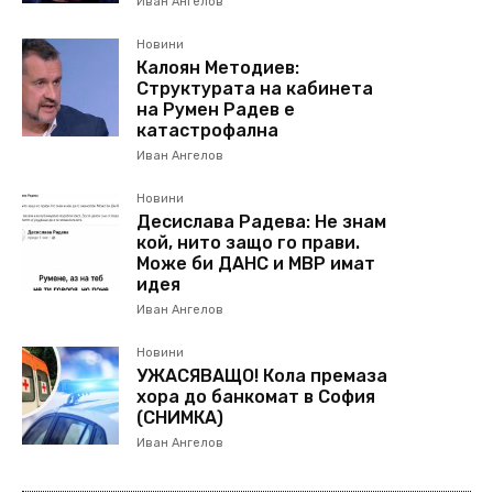
Иван Ангелов
Новини
Калоян Методиев:
Структурата на кабинета
на Румен Радев е
катастрофална
Иван Ангелов
Новини
Десислава Радева: Не знам
кой, нито защо го прави.
Може би ДАНС и МВР имат
идея
Иван Ангелов
Новини
УЖАСЯВАЩО! Кола премаза
хора до банкомат в София
(СНИМКА)
Иван Ангелов