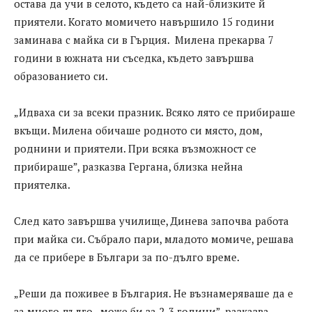
остава да учи в селото, където са най-близките й
приятели. Когато момичето навършило 15 години
заминава с майка си в Гърция. Милена прекарва 7
години в южната ни съседка, където завършва
образованието си.
„Идваха си за всеки празник. Всяко лято се прибираше
вкъщи. Милена обичаше родното си място, дом,
роднини и приятели. При всяка възможност се
прибираше”, разказва Гергана, близка нейна
приятелка.
След като завършва училище, Динева започва работа
при майка си. Събрало пари, младото момиче, решава
да се прибере в Българи за по-дълго време.
„Реши да поживее в България. Не възнамеряваше да е
за много дълго, може би за 2-3 години”, разказва