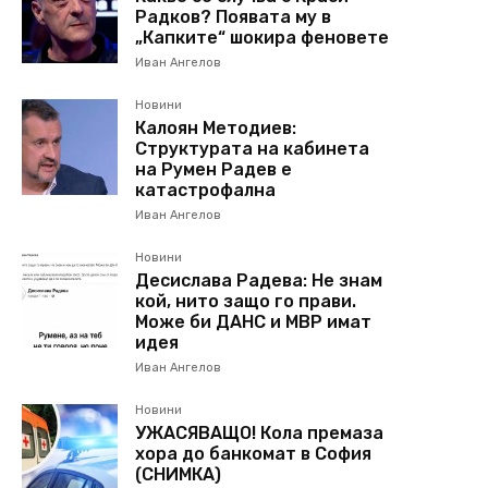
Радков? Появата му в
„Капките“ шокира феновете
Иван Ангелов
Новини
Калоян Методиев:
Структурата на кабинета
на Румен Радев е
катастрофална
Иван Ангелов
Новини
Десислава Радева: Не знам
кой, нито защо го прави.
Може би ДАНС и МВР имат
идея
Иван Ангелов
Новини
УЖАСЯВАЩО! Кола премаза
хора до банкомат в София
(СНИМКА)