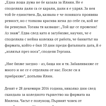
„Една лоша дума не бе казала за Илиян. Не е
споделяла дали са се карали, дали я е удрял. За нея
той бе единствен. Да, казвала е че понякога проявява
ревност, но с толкова красива жена до себе си, кой не
би ревнувал. Тогава тя казваше: „Той ще се промени!
Аз знам”. Едва след като я загубихме, научих, че е
споделила с нейна колежка от работа, че банкетът на
фирмата, който е бил 10 дни преди фаталната дата, й е
„излязъл през носа”, споделя Гергана.
„Ние бяхме заедно – аз, баща ни и тя. Забавлявахме се
много и не се е отделила от нас. После си я
прибрахме”, допълва Илин.
Денят е 28 декември 2016 година, няколко дни след
скандала за коледното тържество на фирмата на
Милена. Часът е полунощ. Първият човек от