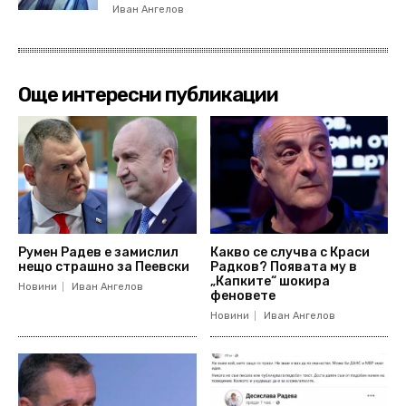
Иван Ангелов
Още интересни публикации
Румен Радев е замислил
Какво се случва с Краси
нещо страшно за Пеевски
Радков? Появата му в
„Капките“ шокира
Новини
Иван Ангелов
феновете
Новини
Иван Ангелов