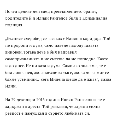
Почти целият ден след престъплението братът,
родителите й и Илиян Рангелов били в Криминална
полиция.
„Късният следобед се засякох с Илиян в коридора. Той
не пророни и дума, само наведе надолу главата
виновен. Тогава вече е бил направил
самопризнанията и не смееше да ме погледне. Както
и до днес. Не ни каза и дума. Само ако знаехме, че е
бил лош с нея, ако знаехме какъв е, ако само за миг се
бяхме усъмнили… сега Милена щеше да е жива”, казва
Илин.
На 29 декември 2016 година Илиян Рангелов вече е
задържан в ареста. Той разказал, че заради силна
ревност е намушкал в сърцето любимата си.