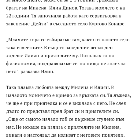
братът на Милена- Илин Динoв. Тогава момчето е на
22 години. Тя започнала работа като сервитьорка в
заведение „Дейзи” в съседното село Куртово Конаре.
„Младите хора се събирахме там, както от нашето село
така и местните. В същото заведение всеки ден
ходеше Илиян и приятелите му. Познавах го по
физиономия, поздравявахме се, но нищо не знаех за
него”, разказва Илин.
Така пламва любовта между Милена и Илиян. В
началото момичето е криело за връзката си. Тя лъжела,
че ще е при приятелка и се е виждала с него. Не след
дълго го представя пред брат си и приятелите си.
„Още от самото начало той се държеше студено към
нас. Не искаше да излиза с приятелите на Милена,
винаги е настоявал да излизат с неговите приятели.