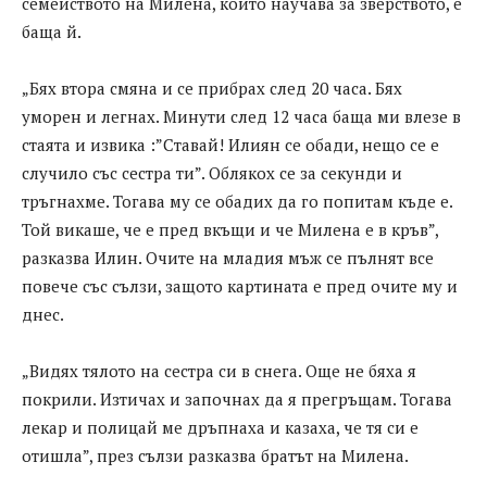
семейството на Милена, който научава за зверството, е
баща й.
„Бях втора смяна и се прибрах след 20 часа. Бях
уморен и легнах. Минути след 12 часа баща ми влезе в
стаята и извика :”Ставай! Илиян се обади, нещо се е
случило със сестра ти”. Облякох се за секунди и
тръгнахме. Тогава му се обадих да го попитам къде е.
Той викаше, че е пред вкъщи и че Милена е в кръв”,
разказва Илин. Очите на младия мъж се пълнят все
повече със сълзи, защото картината е пред очите му и
днес.
„Видях тялото на сестра си в снега. Още не бяха я
покрили. Изтичах и започнах да я прегръщам. Тогава
лекар и полицай ме дръпнаха и казаха, че тя си е
отишла”, през сълзи разказва братът на Милена.