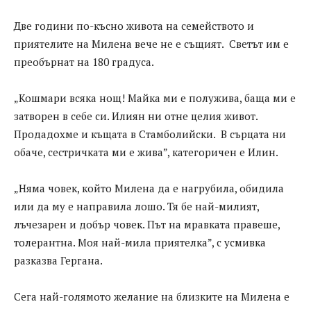
Две години по-късно живота на семейството и
приятелите на Милена вече не е същият. Светът им е
преобърнат на 180 градуса.
„Кошмари всяка нощ! Майка ми е полужива, баща ми е
затворен в себе си. Илиян ни отне целия живот.
Продадохме и къщата в Стамболийски. В сърцата ни
обаче, сестричката ми е жива”, категоричен е Илин.
„Няма човек, който Милена да е нагрубила, обидила
или да му е направила лошо. Тя бе най-милият,
лъчезарен и добър човек. Път на мравката правеше,
толерантна. Моя най-мила приятелка”, с усмивка
разказва Гергана.
Сега най-голямото желание на близките на Милена е