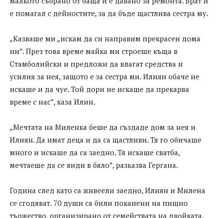
малкото събрано от баща й е давано за ремонта. Брат й
е помагал с дейностите, за да бъде щастлива сестра му.
„Казваше ми „искам да си направим прекрасен дома
ни”. През това време майка ми строеше къща в
Стамболийски и предложи да влагат средства и
усилия за нея, защото е за сестра ми. Илиян обаче не
искаше и да чуе. Той дори не искаше да прекарва
време с нас”, каза Илин.
„Мечтата на Миленка беше да създаде дом за нея и
Илиян. Да имат деца и да са щастливи. Тя го обичаше
много и искаше да са заедно. Тя искаше сватба,
мечтаеше да се види в бяло”, разказва Гергана.
Година след като са живеели заедно, Илиян и Милена
се сгодяват. 70 души са били поканени на пищно
тържество, организирано от семействата на двойката.