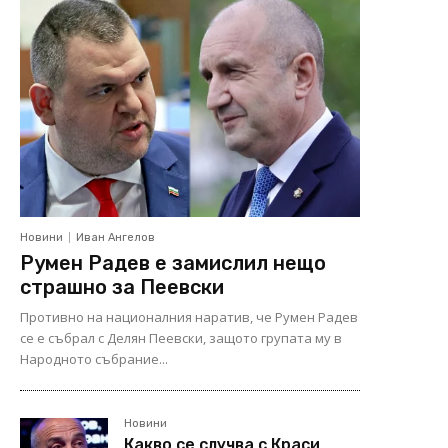
Новини
Иван Ангелов
Румен Радев е замислил нещо
страшно за Пеевски
Противно на националния наратив, че Румен Радев
се е събрал с Делян Пеевски, защото групата му в
Народното събрание...
Новини
Какво се случва с Краси