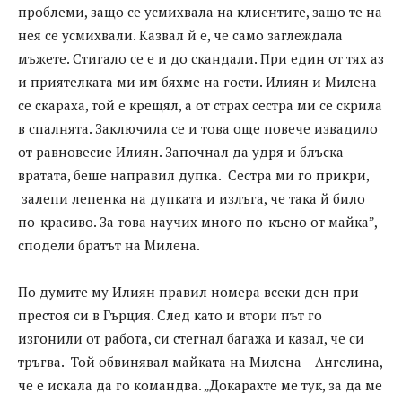
проблеми, защо се усмихвала на клиентите, защо те на
нея се усмихвали. Казвал й е, че само заглеждала
мъжете. Стигало се е и до скандали. При един от тях аз
и приятелката ми им бяхме на гости. Илиян и Милена
се скараха, той е крещял, а от страх сестра ми се скрила
в спалнята. Заключила се и това още повече извадило
от равновесие Илиян. Започнал да удря и блъска
вратата, беше направил дупка. Сестра ми го прикри,
залепи лепенка на дупката и излъга, че така й било
по-красиво. За това научих много по-късно от майка”,
сподели братът на Милена.
По думите му Илиян правил номера всеки ден при
престоя си в Гърция. След като и втори път го
изгонили от работа, си стегнал багажа и казал, че си
тръгва. Той обвинявал майката на Милена – Ангелина,
че е искала да го командва. „Докарахте ме тук, за да ме