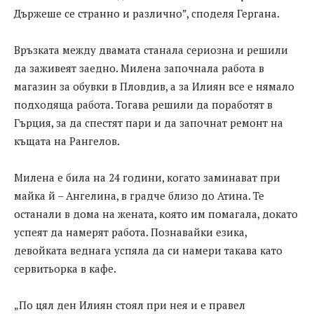
Държеше се странно и различно”, споделя Гергана.
Връзката между двамата станала сериозна и решили
да заживеят заедно. Милена започнала работа в
магазин за обувки в Пловдив, а за Илиян все е нямало
подходяща работа. Тогава решили да поработят в
Гърция, за да спестят пари и да започнат ремонт на
къщата на Рангелов.
Милена е била на 24 години, когато заминават при
майка й – Ангелина, в градче близо до Атина. Те
останали в дома на жената, която им помагала, докато
успеят да намерят работа. Познавайки езика,
девойката веднага успяла да си намери такава като
сервитьорка в кафе.
„По цял ден Илиян стоял при нея и е правел