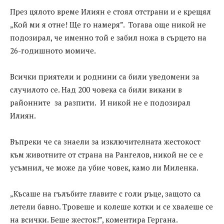
През цялото време Илиян е стоял отстрани и е крещял
„Кой ми я отне! Ще го намеря”. Тогава още никой не
подозирал, че именно той е забил ножа в сърцето на
26-годишното момиче.
Всички приятели и роднини са били уведомени за
случилото се. Над 200 човека са били викани в
районните за разпити. И никой не е подозирал
Илиян.
Въпреки че са знаели за изключителната жестокост
към животните от страна на Рангелов, никой не се е
усъмнил, че може да убие човек, камо ли Миленка.
„Късаше на гълъбите главите с голи ръце, защото са
летели бавно. Тровеше и колеше котки и се хвалеше се
на всички. Беше жесток!”, коментира Гергана.