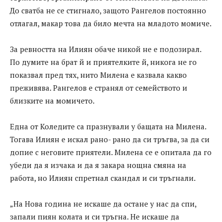
До сватба не се стигнало, защото Рангелов постоянно
отлагал, макар това да било мечта на младото момиче.
За ревността на Илиян обаче никой не е подозирал.
По думите на брат й и приятелките й, никога не го
показвал пред тях, нито Милена е казвала какво
преживява. Рангелов е странял от семейството и
близките на момичето.
Една от Коледите са празнували у бащата на Милена.
Тогава Илиян е искал рано- рано да си тръгва, за да си
допие с неговите приятели. Милена се е опитала да го
убеди да я изчака и да я закара нощна смяна на
работа, но Илиян спретнал скандал и си тръгнали.
„На Нова година не искаше да остане у нас да спи,
запали пиян колата и си тръгна. Не искаше да