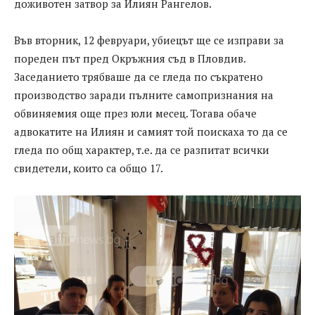
доживотен затвор за Илиян Рангелов.
Във вторник, 12 февруари, убиецът ще се изправи за
пореден път пред Окръжния съд в Пловдив.
Заседанието трябваше да се гледа по съкратено
производство заради пълните самопризнания на
обвиняемия още през юли месец. Тогава обаче
адвокатите на Илиян и самият той поискаха то да се
гледа по общ характер, т.е. да се разпитат всички
свидетели, които са общо 17.