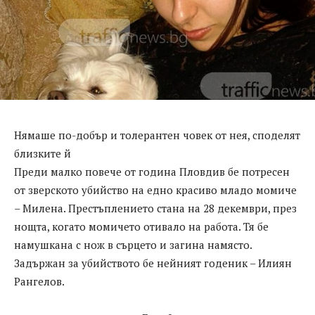
Нямаше по-добър и толерантен човек от нея, споделят
близките й
Преди малко повече от година Пловдив бе потресен
от зверското убийство на едно красиво младо момиче
– Милена. Престъплението стана на 28 декември, през
нощта, когато момичето отивало на работа. Тя бе
намушкана с нож в сърцето и загина намясто.
Задържан за убийството бе нейният годеник – Илиян
Рангелов.