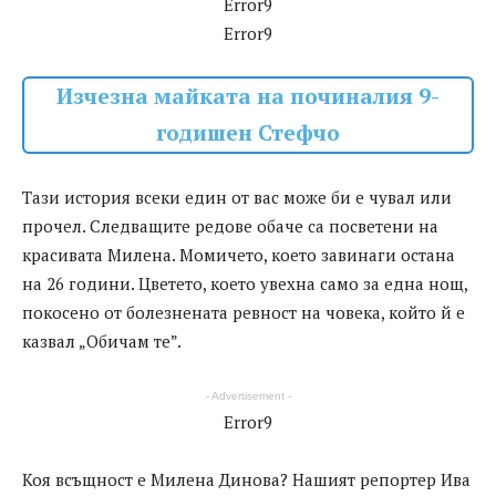
Error9
Error9
Изчезна майката на починалия 9-
годишен Стефчо
Тази история всеки един от вас може би е чувал или
прочел. Следващите редове обаче са посветени на
красивата Милена. Момичето, което завинаги остана
на 26 години. Цветето, което увехна само за една нощ,
покосено от болезнената ревност на човека, който й е
казвал „Обичам те”.
- Advertisement -
Error9
Коя всъщност е Милена Динoва? Нашият репортер Ива