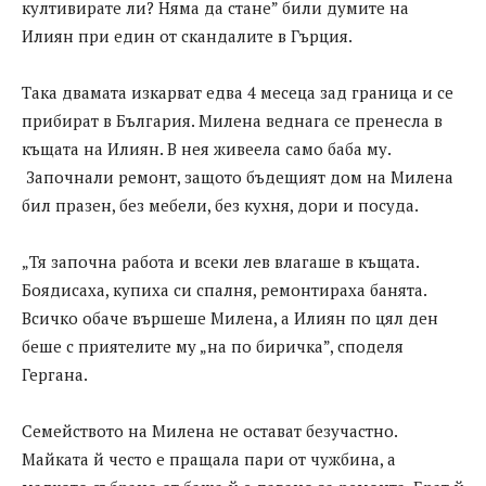
култивирате ли? Няма да стане” били думите на
Илиян при един от скандалите в Гърция.
Така двамата изкарват едва 4 месеца зад граница и се
прибират в България. Милена веднага се пренесла в
къщата на Илиян. В нея живеела само баба му.
Започнали ремонт, защото бъдещият дом на Милена
бил празен, без мебели, без кухня, дори и посуда.
„Тя започна работа и всеки лев влагаше в къщата.
Боядисаха, купиха си спалня, ремонтираха банята.
Всичко обаче вършеше Милена, а Илиян по цял ден
беше с приятелите му „на по биричка”, споделя
Гергана.
Семейството на Милена не остават безучастно.
Майката й често е пращала пари от чужбина, а