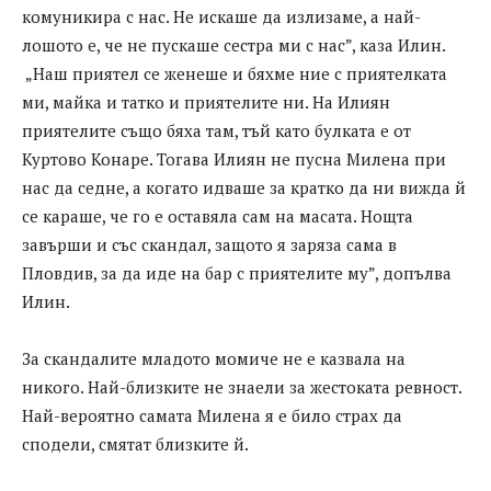
комуникира с нас. Не искаше да излизаме, а най-
лошото е, че не пускаше сестра ми с нас”, каза Илин.
„Наш приятел се женеше и бяхме ние с приятелката
ми, майка и татко и приятелите ни. На Илиян
приятелите също бяха там, тъй като булката е от
Куртово Конаре. Тогава Илиян не пусна Милена при
нас да седне, а когато идваше за кратко да ни вижда й
се караше, че го е оставяла сам на масата. Нощта
завърши и със скандал, защото я заряза сама в
Пловдив, за да иде на бар с приятелите му”, допълва
Илин.
За скандалите младото момиче не е казвала на
никого. Най-близките не знаели за жестоката ревност.
Най-вероятно самата Милена я е било страх да
сподели, смятат близките й.