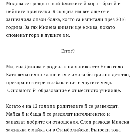
Модова се срещна с най-близките й хора – брат й и
нейните приятелки. В сърцата им все още се е
загнездила онази болка, която са изпитали през 2016
година. За тях Милена винаги ще е жива, докато
споменът гори в душите им.
Error9
Милена Динoва е родена в пловдивското Ново село.
Като всяко едно хлапе и тя е имала безгрижно детство,
прекарано в игри и забавления с другите деца.
Основното й образование е от местното училище.
Когато е на 12 години родителите й се развеждат.
Майка й и баща й се разделят интелигентно и
запазват добрите си отношения. След развода Милена
заживява с майка си в Стамболийски. Въпреки това