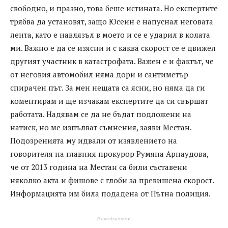
свободно, и празно, това беше истината. Но експертите
трябва да установят, защо Юсеин е напуснал неговата
лента, като е навлязъл в моето и се е ударил в колата
ми. Важно е да се изясни и с каква скорост се е движел
другият участник в катастрофата. Важен е и фактът, че
от неговия автомобил няма дори и сантиметър
спирачен път. За мен нещата са ясни, но няма да ги
коментирам и ще изчакам експертите да си свършат
работата. Надявам се да не бъдат подложени на
натиск, но ме изпълват съмнения, заяви Местан.
Подозренията му идвали от изявлението на
говорителя на главния прокурор Румяна Арнаудова,
че от 2013 година на Местан са били съставени
няколко акта и фишове с глоби за превишена скорост.
Информацията им била подадена от Пътна полиция.
- Advertisement -