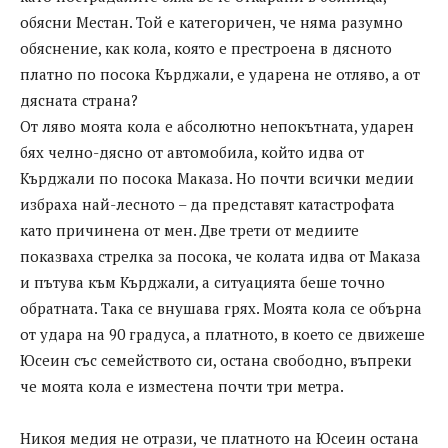
обясни Местан. Той е категоричен, че няма разумно
обяснение, как кола, която е престроена в дясното
платно по посока Кърджали, е ударена не отляво, а от
дясната страна?
От ляво моята кола е абсолютно непокътната, ударен
бях челно-дясно от автомобила, който идва от
Кърджали по посока Маказа. Но почти всички медии
избраха най-лесното – да представят катастрофата
като причинена от мен. Две трети от медиите
показваха стрелка за посока, че колата идва от Маказа
и пътува към Кърджали, а ситуацията беше точно
обратната. Така се внушава грях. Моята кола се обърна
от удара на 90 градуса, а платното, в което се движеше
Юсеин със семейството си, остана свободно, въпреки
че моята кола е изместена почти три метра.
Никоя медия не отрази, че платното на Юсеин остана