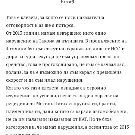
Error9
Това е клевета, за която се носи наказателна
отговорност и аз ще я потърся.
От 2013 година нямам извършено нито едно
нарушение на Закона за пътищата. В продължение на
4 години бях със статут на охранявано лице от НСО и
дори за една секунда не съм управлявал превозно
средство, това е протоколирано, не съм се качвал зад
волана, за да е възможно да съм карал с превишена
скорост и да съм имал нарушения.
Когато чух тази клевета, изпаднах в огромно
изумление, но успешно беше създаден образът на
рецидивиста Местан. Питах съпругата си, брат си,
племенника си, дали когато са карали автомобила ми,
не са им налагани наказания от КАТ. Но те бяха
категорични, че нямат нарушения, а освен това от 2015
г. аз нямам кола.