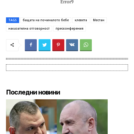
Error9
TAGS
бащата на починалото бебе
клевета
Местан
наказателна отговорност
пресконферения
Последни новини