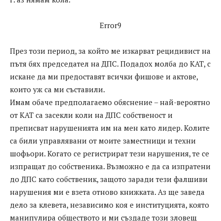
Error9
През този период, за който ме изкарват рецидивист на
пътя бях председател на ДПС. Подадох молба до КАТ, с
искане да ми предоставят всички фишове и актове,
които уж са ми съставили.
Имам обаче предполагаемо обяснение – най-вероятно
от КАТ са засекли коли на ДПС собственост и
преписват нарушенията им на мен като лидер. Колите
са били управлявани от моите заместници и техни
шофьори. Когато се регистрират тези нарушения, те се
изпращат до собственика. Възможно е да са изпратени
до ДПС като собственик, защото заради тези фалшиви
нарушения ми е взета отново книжката. Аз ще заведа
дело за клевета, независимо коя е институцията, която
манипулира обществото и ми създаде този зловещ