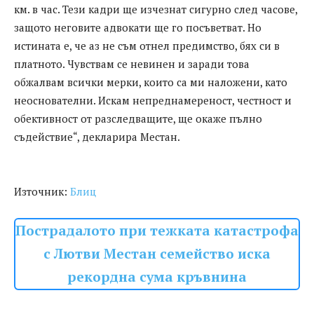
км. в час. Тези кадри ще изчезнат сигурно след часове,
защото неговите адвокати ще го посъветват. Но
истината е, че аз не съм отнел предимство, бях си в
платното. Чувствам се невинен и заради това
обжалвам всички мерки, които са ми наложени, като
неоснователни. Искам непреднамереност, честност и
обективност от разследващите, ще окаже пълно
съдействие“, декларира Местан.
Източник:
Блиц
Пострадалото при тежката катастрофа
с Лютви Местан семейство иска
рекордна сума кръвнина