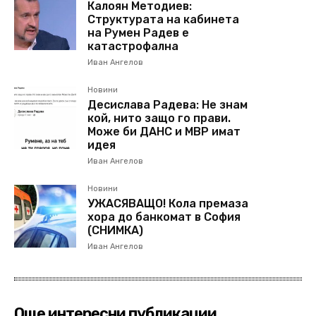
Калоян Методиев:
Структурата на кабинета
на Румен Радев е
катастрофална
Иван Ангелов
Новини
Десислава Радева: Не знам
кой, нито защо го прави.
Може би ДАНС и МВР имат
идея
Иван Ангелов
Новини
УЖАСЯВАЩО! Кола премаза
хора до банкомат в София
(СНИМКА)
Иван Ангелов
Още интересни публикации