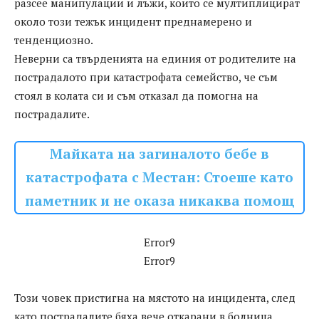
разсее манипулации и лъжи, които се мултиплицират
около този тежък инцидент преднамерено и
тенденциозно.
Неверни са твърденията на единия от родителите на
пострадалото при катастрофата семейство, че съм
стоял в колата си и съм отказал да помогна на
пострадалите.
Майката на загиналото бебе в
катастрофата с Местан: Стоеше като
паметник и не оказа никаква помощ
Error9
Error9
Този човек пристигна на мястото на инцидента, след
като пострадалите бяха вече откарани в болница,