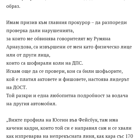
образ.
Имам призив към главния прокурор – да разпореди
проверка дали нарушенията,
за които ме обвинява говорителят му Румяна
Арнаудова, са извършени от мен като физическо лице
или от други лица,
които са шофирали коли на ДПС.
Искам още да се провери, кои са били шофьорите,
кой е платил актовете и фишовете, настоява лидерът
на ДОСТ.
Той разкри и една любопитна подробност за водача
на другия автомобил.
„Вижте профила на Юсеин във Фейсбук, там има
качени кадри, които той си е направил сам и се хвали
как изпреварва на непрекъсната линя, как кара със 170