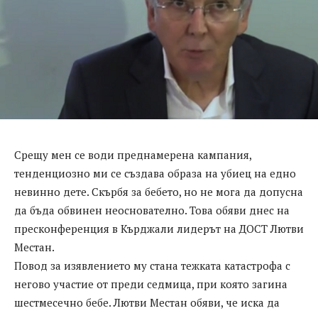
Срещу мен се води преднамерена кампания,
тенденциозно ми се създава образа на убиец на едно
невинно дете. Скърбя за бебето, но не мога да допусна
да бъда обвинен неоснователно. Това обяви днес на
пресконференция в Кърджали лидерът на ДОСТ Лютви
Местан.
Повод за изявлението му стана тежката катастрофа с
негово участие от преди седмица, при която загина
шестмесечно бебе. Лютви Местан обяви, че иска да