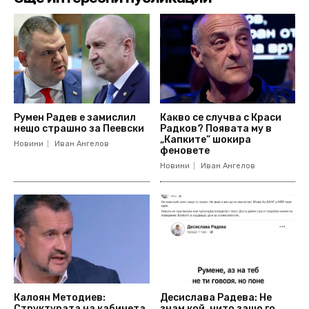
Румен Радев е замислил
Какво се случва с Краси
нещо страшно за Пеевски
Радков? Появата му в
„Капките“ шокира
Новини
Иван Ангелов
феновете
Новини
Иван Ангелов
Калоян Методиев:
Десислава Радева: Не
Структурата на кабинета
знам кой, нито защо го