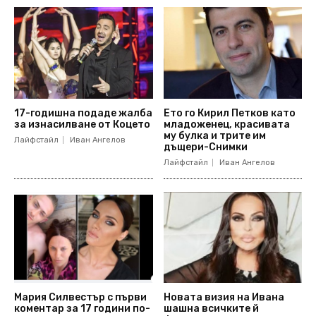
17-годишна подаде жалба
Ето го Кирил Петков като
за изнасилване от Коцето
младоженец, красивата
му булка и трите им
Лайфстайл
Иван Ангелов
дъщери-Снимки
Лайфстайл
Иван Ангелов
Мария Силвестър с първи
Новата визия на Ивана
коментар за 17 години по-
шашна всичките й