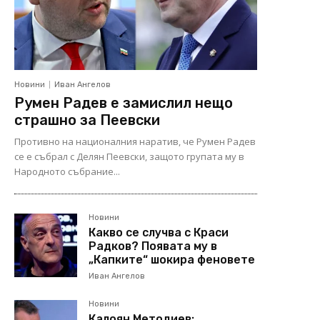
Новини
Иван Ангелов
Румен Радев е замислил нещо
страшно за Пеевски
Противно на националния наратив, че Румен Радев
се е събрал с Делян Пеевски, защото групата му в
Народното събрание...
Новини
Какво се случва с Краси
Радков? Появата му в
„Капките“ шокира феновете
Иван Ангелов
Новини
Калоян Методиев: