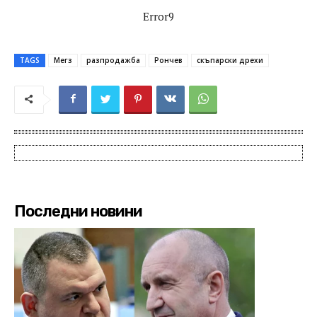
Error9
TAGS
Мегз
разпродажба
Рончев
скъпарски дрехи
Последни новини