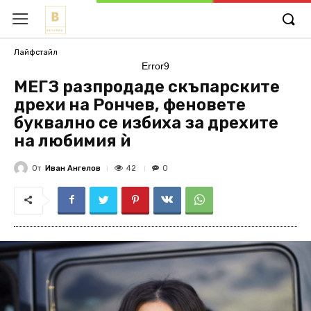
Лайфстайл
Error9
МЕГЗ разпродаде скъпарските
дрехи на Рончев, феновете
буквално се избиха за дрехите
на любимия ѝ
От
Иван Ангелов
42
0