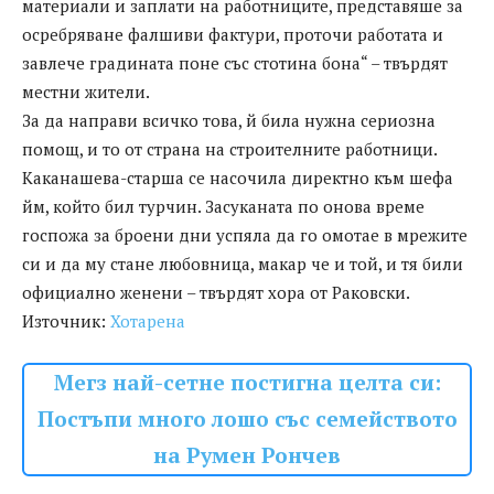
материали и заплати на работниците, представяше за
осребряване фалшиви фактури, проточи работата и
завлече градината поне със стотина бона“ – твърдят
местни жители.
За да направи всичко това, й била нужна сериозна
помощ, и то от страна на строителните работници.
Каканашева-старша се насочила директно към шефа
йм, който бил турчин. Засуканата по онова време
госпожа за броени дни успяла да го омотае в мрежите
си и да му стане любовница, макар че и той, и тя били
официално женени – твърдят хора от Раковски.
Източник:
Хотарена
Мегз най-сетне постигна целта си:
Постъпи много лошо със семейството
на Румен Рончев