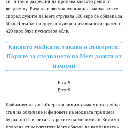
си” и той ѝ разрешил да продава каквото реши от
вещите му. Риза на известна италианска марка, която
според думите на Мегз струвала 500 евро бе обявена за
50лв. И дънки на друг популярен италиански бранд от
420 евро бяха пуснати за 40лв.
Каквато майката, такава и дъщерята:
Парите за следването на Мегз дошли от
измами
Error9
Error9
Любимият на дизайнерката видимо има много добър
стил на обличане и феновете на модната принцеса
буквално се избиха за дрехите на любимия ѝ. Видимо
доволна от резултатите Мегз обясни, че кампанията ѝ