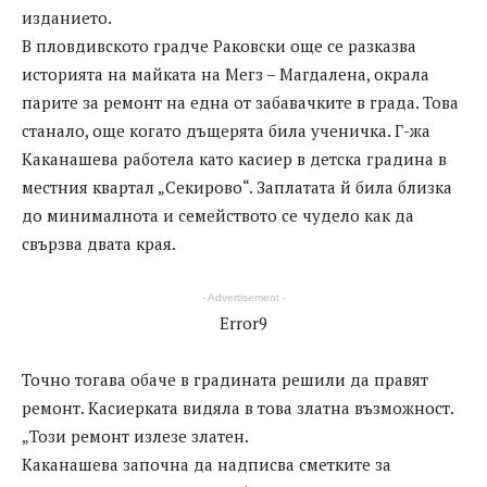
изданието.
В пловдивското градче Раковски още се разказва
историята на майката на Мегз – Магдалена, окрала
парите за ремонт на една от забавачките в града. Това
станало, още когато дъщерята била ученичка. Г-жа
Каканашева работела като касиер в детска градина в
местния квартал „Секирово“. Заплатата й била близка
до минималнота и семейството се чудело как да
свързва двата края.
- Advertisement -
Error9
Точно тогава обаче в градината решили да правят
ремонт. Касиерката видяла в това златна възможност.
„Този ремонт излезе златен.
Каканашева започна да надписва сметките за