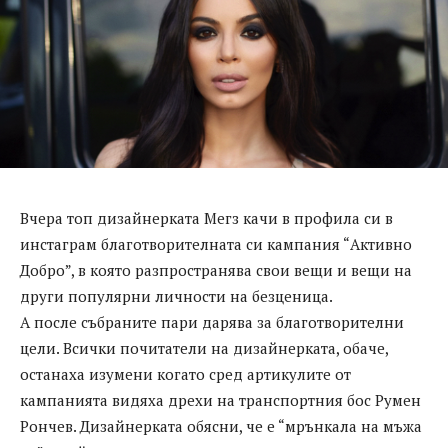
Вчера топ дизайнерката Мегз качи в профила си в
инстаграм благотворителната си кампания “Активно
Добро”, в която разпространява свои вещи и вещи на
други популярни личности на безценица.
А после събраните пари дарява за благотворителни
цели. Всички почитатели на дизайнерката, обаче,
останаха изумени когато сред артикулите от
кампанията видяха дрехи на транспортния бос Румен
Рончев. Дизайнерката обясни, че е “мрънкала на мъжа