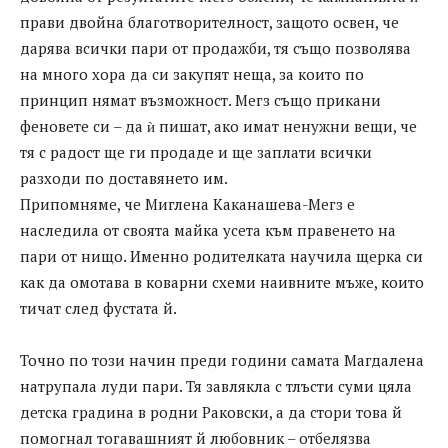
прави двойна благотворителност, защото освен, че
дарява всички пари от продажби, тя също позволява
на много хора да си закупят неща, за които по
принцип нямат възможност. Мегз също прикани
феновете си – да ѝ пишат, ако имат ненужни вещи, че
тя с радост ще ги продаде и ще заплати всички
разходи по доставянето им.
Припомняме, че Миглена Каканашева-Мегз е
наследила от своята майка усета към правенето на
пари от нищо. Именно родителката научила щерка си
как да омотава в коварни схеми наивните мъже, които
тичат след фустата й.
Точно по този начин преди години самата Магдалена
натрупала луди пари. Тя завлякла с тлъсти суми цяла
детска градина в родни Раковски, а да стори това й
помогнал тогавашният й любовник – отбелязва