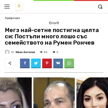
Лайфстайл
Error9
Мегз най-сетне постигна целта
си: Постъпи много лошо със
семейството на Румен Рончев
От
Иван Ангелов
46
0