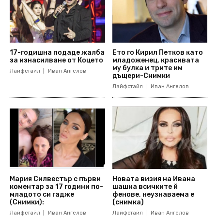
17-годишна подаде жалба
Ето го Кирил Петков като
за изнасилване от Коцето
младоженец, красивата
му булка и трите им
Лайфстайл
Иван Ангелов
дъщери-Снимки
Лайфстайл
Иван Ангелов
Мария Силвестър с първи
Новата визия на Ивана
коментар за 17 години по-
шашна всичките й
младото си гадже
фенове, неузнаваема е
(Снимки):
(снимка)
Лайфстайл
Иван Ангелов
Лайфстайл
Иван Ангелов