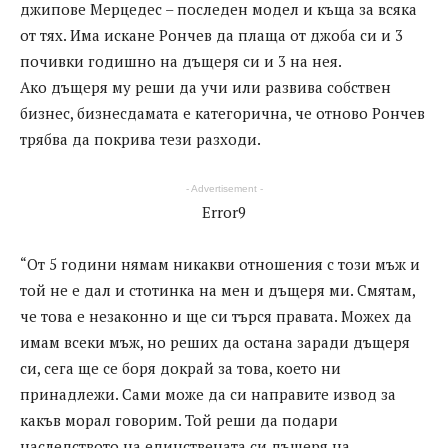
джипове Мерцедес – последен модел и къща за всяка
от тях. Има искане Рончев да плаща от джоба си и 3
почивки годишно на дъщеря си и 3 на нея.
Ако дъщеря му реши да учи или развива собствен
бизнес, бизнесдамата е категорична, че отново Рончев
трябва да покрива тези разходи.
- Advertisement -
Error9
“От 5 години нямам никакви отношения с този мъж и
той не е дал и стотинка на мен и дъщеря ми. Смятам,
че това е незаконно и ще си търся правата. Можех да
имам всеки мъж, но реших да остана заради дъщеря
си, сега ще се боря докрай за това, което ни
принадлежи. Сами може да си направите извод за
какъв морал говорим. Той реши да подари
наследството на единствената си дъщеря на