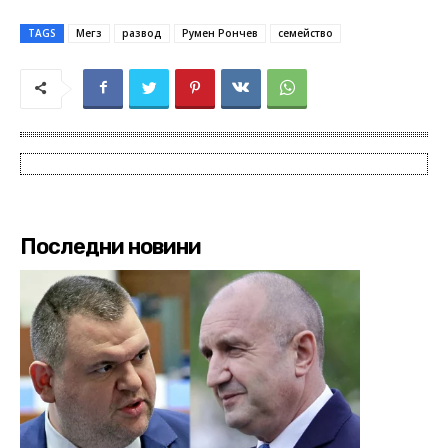
TAGS
Мегз
развод
Румен Рончев
семейство
Последни новини