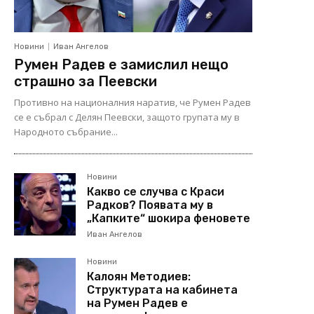
Новини
Иван Ангелов
Румен Радев е замислил нещо
страшно за Пеевски
Противно на националния наратив, че Румен Радев
се е събрал с Делян Пеевски, защото групата му в
Народното събрание...
Новини
Какво се случва с Краси
Радков? Появата му в
„Капките“ шокира феновете
Иван Ангелов
Новини
Калоян Методиев:
Структурата на кабинета
на Румен Радев е