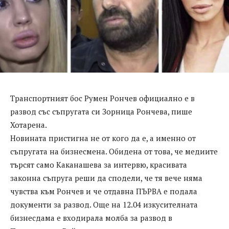
Транспортният бос Румен Рончев официално е в
развод със съпругата си Зорница Рончева, пише
Хотарена.
Новината пристигна не от кого да е, а именно от
съпругата на бизнесмена. Обидена от това, че медиите
търсят само Каканашева за интервю, красивата
законна съпруга реши да сподели, че тя вече няма
чувства към Рончев и че отдавна ПЪРВА е подала
документи за развод. Още на 12.04 изкусителната
бизнесдама е входирала молба за развод в