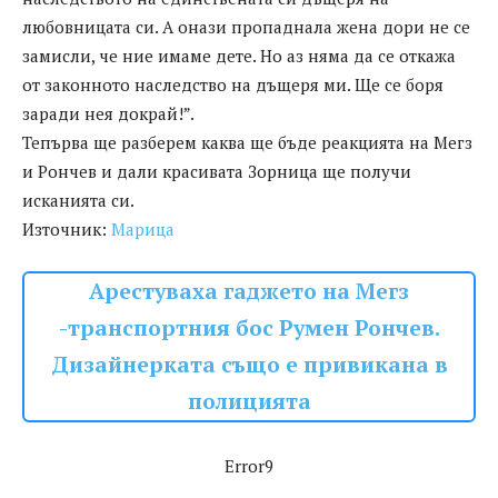
любовницата си. А онази пропаднала жена дори не се
замисли, че ние имаме дете. Но аз няма да се откажа
от законното наследство на дъщеря ми. Ще се боря
заради нея докрай!”.
Тепърва ще разберем каква ще бъде реакцията на Мегз
и Рончев и дали красивата Зорница ще получи
исканията си.
Източник:
Марица
Арестуваха гаджето на Мегз
-транспортния бос Румен Рончев.
Дизайнерката също е привикана в
полицията
Error9