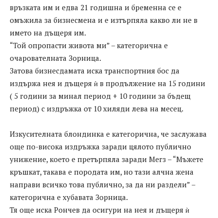
връзката им и едва 21 годишна и бременна се е
омъжила за бизнесмена и е изтърпяла какво ли не в
името на дъщеря им.
“Той опропасти живота ми” – категорична е
очарователната Зорница.
Затова бизнесдамата иска транспортния бос да
издържа нея и дъщеря ѝ в продължение на 15 години
( 5 години за минал период + 10 години за бъдещ
период) с издръжка от 10 хиляди лева на месец.
Изкусителната блондинка е категорична, че заслужава
още по-висока издръжка заради цялото публично
унижение, което е претърпяла заради Мегз – “Мъжете
кръшкат, такава е породата им, но тази алчна жена
направи всичко това публично, за да ни раздели” –
категорична е хубавата Зорница.
Тя още иска Рончев да осигури на нея и дъщеря ѝ