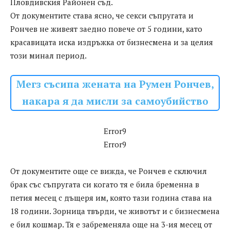
Пловдивския Районен съд.
От документите става ясно, че секси съпругата и
Рончев не живеят заедно повече от 5 години, като
красавицата иска издръжка от бизнесмена и за целия
този минал период.
Мегз съсипа жената на Румен Рончев,
накара я да мисли за самоубийство
Error9
Error9
От документите още се вижда, че Рончев е сключил
брак със съпругата си когато тя е била бременна в
петия месец с дъщеря им, която тази година става на
18 години. Зорница твърди, че животът и с бизнесмена
е бил кошмар. Тя е забременяла още на 3-ия месец от