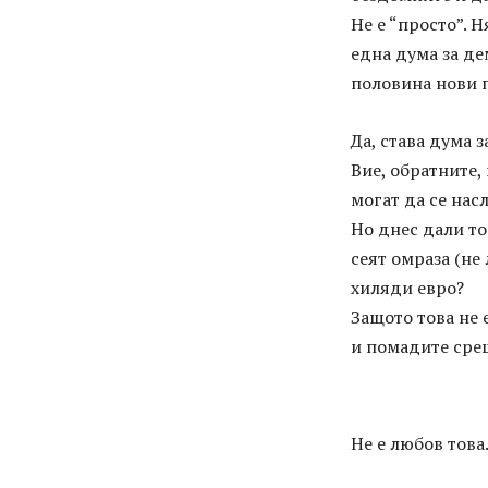
Не е “просто”. 
една дума за де
половина нови п
Да, става дума з
Вие, обратните,
могат да се нас
Но днес дали то
сеят омраза (не
хиляди евро?
Защото това не 
и помадите срещ
Не е любов това