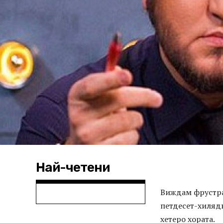
Най-четени
Виждам фрустрац
петдесет-хилядн
хетеро хората.