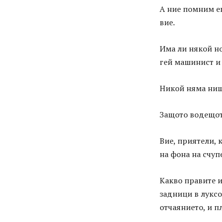
А ние помним еп
вие.
Има ли някой но
гей машинист и 
Никой няма нищ
Защото водещото
Вие, приятели, 
на фона на счуп
Какво правите и
задници в луксо
отчаянието, и пл