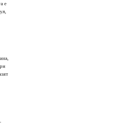
а е
ул,
ана,
ори
азят
.