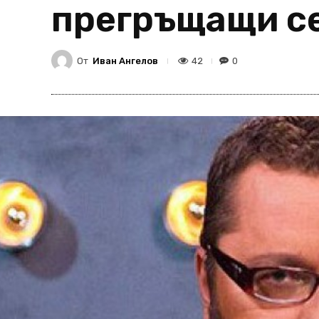
прегръщащи с
От
Иван Ангелов
42
0