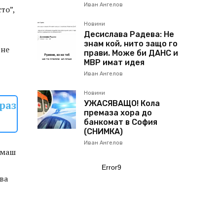
Иван Ангелов
то”,
Новини
Десислава Радева: Не
знам кой, нито защо го
 не
прави. Може би ДАНС и
МВР имат идея
Иван Ангелов
Новини
раз
УЖАСЯВАЩО! Кола
премаза хора до
банкомат в София
(СНИМКА)
Иван Ангелов
имаш
Error9
ва