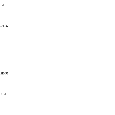
 и
гей,
ания
 си