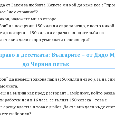
а от Закон за любовта. Кажете ми кой да каже кое е “прос
кое “не е страшно”?
закон, наложете ми го отгоре.
бов” да похарчиш 150 хиляди евро за нещо, с което никой
е да похарчиш 150 хиляди евра за падащите зъби на
Да сте виждали скоро усмихнати пенсионери?
право в десетката: Българите – от Дядо М
до Черния петък
бов“ да вземеш толкова пари (150 хиляди евро ), за да сн
момчета.
деш да видиш как пред ресторант Гамбринус, който разда
и работен ден в 16 часа, се тълпят 150 човека – това е
 срещу властта и това е любов. Да сте виждали къде спят
 сте ги броили?