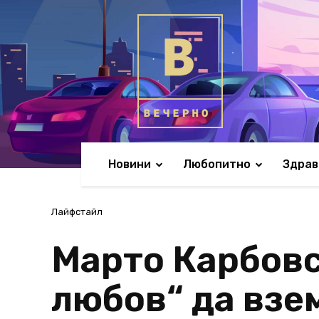
Новини
Любопитно
Здрав
Лайфстайл
Марто Карбовск
любов“ да взе