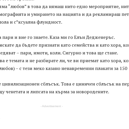
Няма “любов” в това да нямаш нито едно мероприятие, ни
мографията и умирането на нацията и да рекламираш пет
ола и с*ксуална флуидност.
а пари и вие го знаете. Каза ми го Елън Дедженеръс.
 искате да бъдете признати като семейства и като хора, к
ледяват – пари, имоти, коли. Сигурно и това ще стане.
ва е темата и не разбирате ли, че ви приемат като хора, к
 любов) – с тези меко казано ненавременни плакати за 150
е цивилизационен сблъсък. Това е циничен сблъсък на пе
у ченетата и липсата на кърма за новородените.
- Advertisement -
.