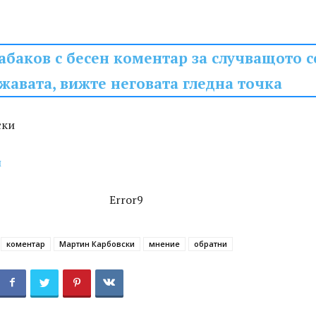
баков с бесен коментар за случващото с
жавата, вижте неговата гледна точка
ски
л
Error9
коментар
Мартин Карбовски
мнение
обратни