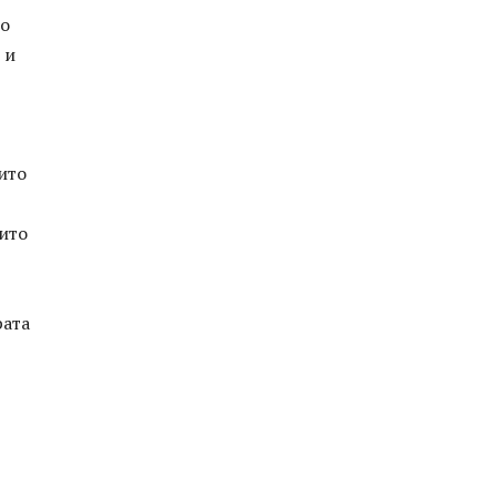
то
 и
оито
оито
рата