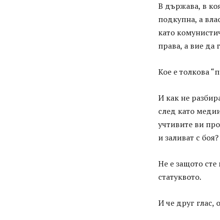
В държава, в ко
подкупна, а вла
като комунистич
права, а вие да 
Кое е толкова “
И как не разбир
след като медии
учтивите ви про
и заливат с боя?
Не е защото сте 
статуквото.
И че друг глас, 