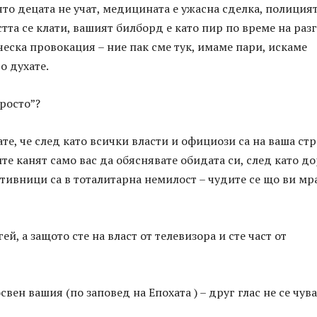
ято децата не учат, медицината е ужасна сделка, полицият
стта се клати, вашият билборд е като пир по време на разг
еска провокация – ние пак сме тук, имаме пари, искаме
го духате.
просто”?
ате, че след като всички власти и официози са на ваша стр
те канят само вас да обяснявате обидата си, след като д
тивници са в тоталитарна немилост – чудите се що ви мр
гей, а защото сте на власт от телевизора и сте част от
освен вашия (по заповед на Епохата ) – друг глас не се чува