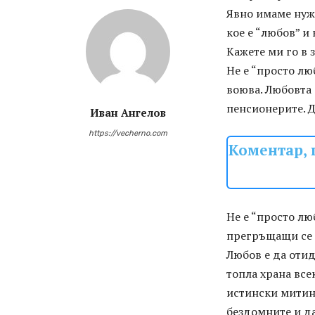
Явно имаме нужд
кое е “любов” и 
Кажете ми го в 
Не е “просто лю
воюва. Любовта 
пенсионерите. 
Иван Ангелов
https://vecherno.com
Коментар, 
Не е “просто лю
прегръщащи се 
Любов е да оти
топла храна всек
истински митинг
бездомните и да