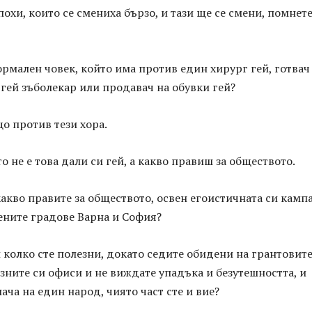
охи, които се смениха бързо, и тази ще се смени, помнете
рмален човек, който има против един хирург гей, готвач 
гей зъболекар или продавач на обувки гей?
о против тези хора.
 не е това дали си гей, а какво правиш за обществото.
какво правите за обществото, освен егоистичната си камп
ените градове Варна и София?
 колко сте полезни, докато седите обидени на грантовите
зните си офиси и не виждате упадъка и безутешността, и
ача на един народ, чиято част сте и вие?