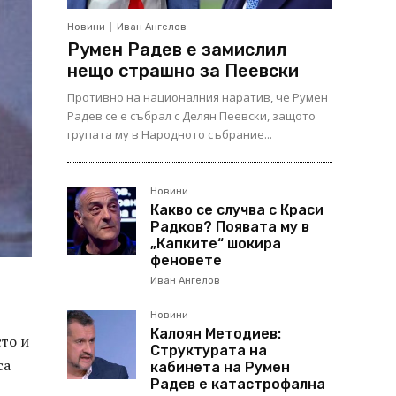
Новини
Иван Ангелов
Румен Радев е замислил
нещо страшно за Пеевски
Противно на националния наратив, че Румен
Радев се е събрал с Делян Пеевски, защото
групата му в Народното събрание...
Новини
Какво се случва с Краси
Радков? Появата му в
„Капките“ шокира
феновете
Иван Ангелов
Новини
Калоян Методиев:
то и
Структурата на
са
кабинета на Румен
Радев е катастрофална