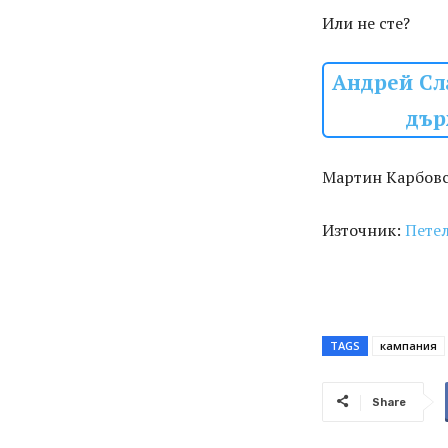
Или не сте?
Андрей Сла
дър
Мартин Карбов
Източник:
Пете
TAGS
кампания
Share