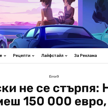
е
Рецепти
Лайфстайл
За Реклама
Error9
и не се стърпя: 
меш 150 000 евро,