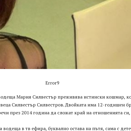
Error9
 водеща Мария Силвестър преживява истински кошмар, к
евеца Силвестър Силвестров. Двойката има 12-годишен бр
речи през 2014 година да сложат край на отношенията си,
 водеща в тв ефира, буквално остава на пътя, сама с дете