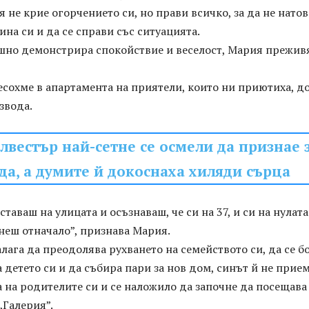
тя не крие огорчението си, но прави всичко, за да не нато
на си и да се справи със ситуацията.
шно демонстрира спокойствие и веселост, Мария прежив
есохме в апартамента на приятели, които ни приютиха, д
звода.
вестър най-сетне се осмели да признае 
да, а думите й докоснаха хиляди сърца
ставаш на улицата и осъзнаваш, че си на 37, и си на нулата
неш отначало”, признава Мария.
налага да преодолява рухването на семейството си, да се б
а детето си и да събира пари за нов дом, синът й не прие
 на родителите си и се наложило да започне да посещава
„Галерия”.