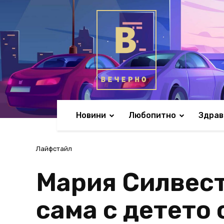
Новини
Любопитно
Здрав
Лайфстайл
Мария Силвест
сама с детето 