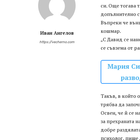
си. Още тогава 
допълнително си
Въпреки че вън
кошмар.
Иван Ангелов
„С Давид се нан
https://vecherno.com
се съвзема от ра
Мария Сил
разво
Такъв, в който о
трябва да започ
Освен, че й се 
за прехраната н
добре раздялата
психолог, пише 