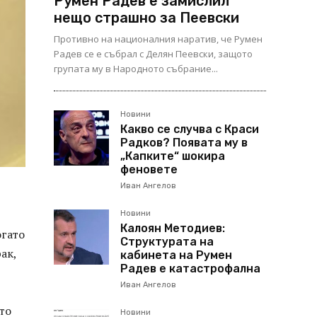
Румен Радев е замислил
нещо страшно за Пеевски
Противно на националния наратив, че Румен
Радев се е събрал с Делян Пеевски, защото
групата му в Народното събрание...
Новини
Какво се случва с Краси
Радков? Появата му в
„Капките“ шокира
феновете
Иван Ангелов
Новини
Калоян Методиев:
огато
Структурата на
ак,
кабинета на Румен
Радев е катастрофална
Иван Ангелов
то
Новини