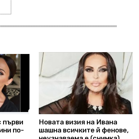
с първи
Новата визия на Ивана
ини по-
шашна всичките й фенове,
неузнаваема е (снимка)