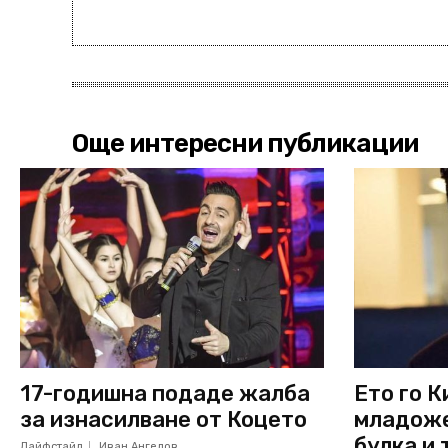
Още интересни публикации
17-годишна подаде жалба
Ето го К
за изнасилване от Коцето
младоже
булка и
Лайфстайл
Иван Ангелов