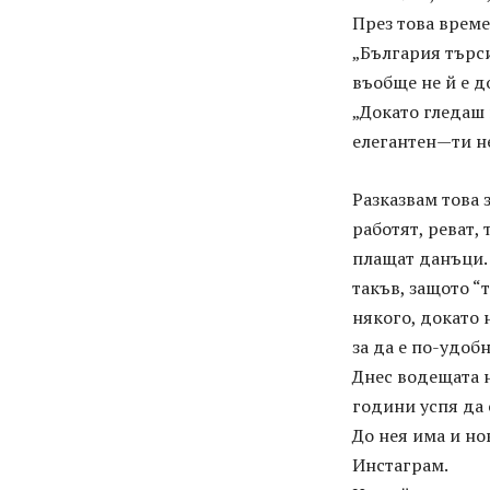
През това време
„България търси
въобще не й е д
„Докато гледаш 
елегантен—ти не
Разказвам това 
работят, реват, 
плащат данъци. 
такъв, защото “т
някого, докато 
за да е по-удобно
Днес водещата н
години успя да 
До нея има и но
Инстаграм.