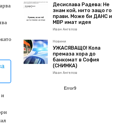
Десислава Радева: Не
варва
знам кой, нито защо го
прави. Може би ДАНС и
ява
МВР имат идея
Иван Ангелов
окато
Новини
УЖАСЯВАЩО! Кола
премаза хора до
банкомат в София
за
(СНИМКА)
Иван Ангелов
Error9
 и
ори
мал