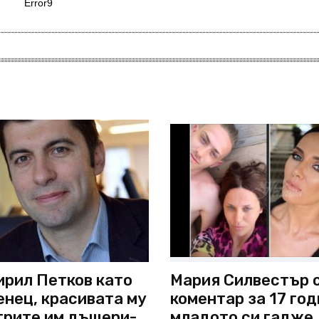
Error9
ирил Петков като
Мария Силвестър 
нец, красивата му
коментар за 17 год
 трите им дъщери-
младото си гадже