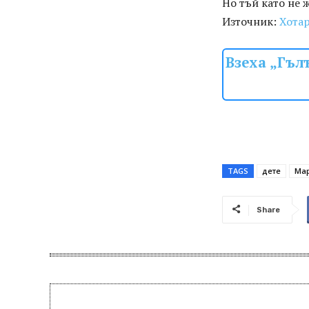
Но тъй като не 
Източник:
Хота
Взеха „Гъл
TAGS
дете
Мар
Share