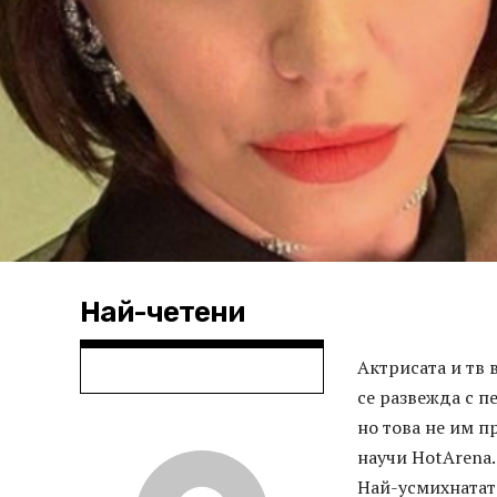
Най-четени
Актрисата и тв
се развежда с п
но това не им п
научи HotArena.
Най-усмихнатата