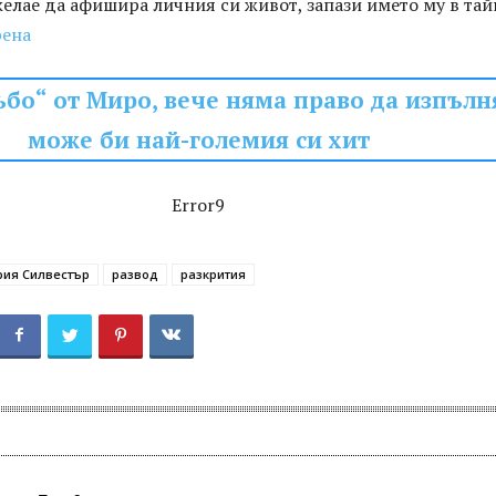
желае да афишира личния си живот, запази името му в тай
рена
ъбо“ от Миро, вече няма право да изпълн
може би най-големия си хит
Error9
ия Силвестър
развод
разкрития