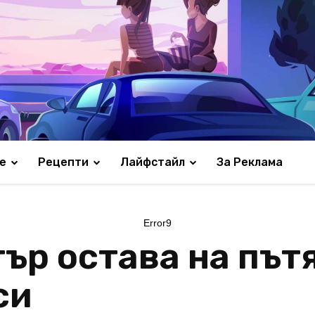
е
Рецепти
Лайфстайл
За Реклама
Error9
ър остава на пътя
си