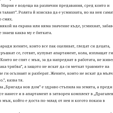
 Мария е водеща на различни предавания, сред които и
 талант”. Ролята й изисква да е усмихната, но на нея сама
о смях.
някой на екрана или няма значение къде, усмихнат, забав
 знаеш каква му е битката.
заради жените, които все пак оцеляват, гледат си децата,
тръшкат се, готвят, купуват апартамент, кола, изплащат ги
Които не спят с мъж, за да напреднат в работата, не живе
ака трябва”, а защото не искат да си меткат травмите на
не ги осъзнаят и разберат. Жените, които не искат да мълч
.”, казва тя.
а „Бригада нов дом” е здраво стъпила на земята, а преди
се нанесе и в апартамент в затворен комплект в „Драгалев
в мъж, който е доста по-млад от нея и когото показа в