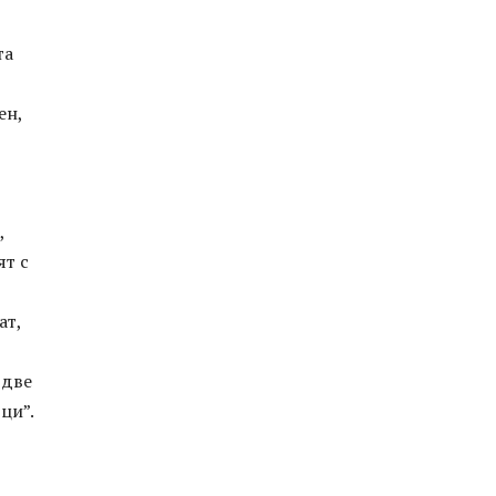
та
ен,
,
ят с
ат,
 две
ци”.