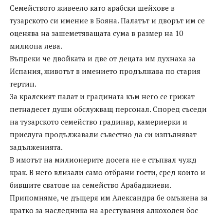
Семейството живеело като арабски шейхове в
тузарското си имение в Бояна. Палатът и дворът им се
оценява на зашеметяващата сума в размер на 10
милиона лева.
Въпреки че двойката и две от децата им духнаха за
Испания, животът в имението продължава по стария
тертип.
За кралският палат и градината към него се грижат
петнадесет души обслужващ персонал. Според съседи
на тузарското семейство градинар, камериерки и
прислуга продължавали съвестно да си изпълняват
задълженията.
В имотът на милионерите досега не е стъпвал чужд
крак. В него влизали само отбрани гости, сред които и
бившите сватове на семейство Арабаджиеви.
Припомняме, че дъщеря им Александра бе омъжена за
кратко за наследника на арестувания алкохолен бос