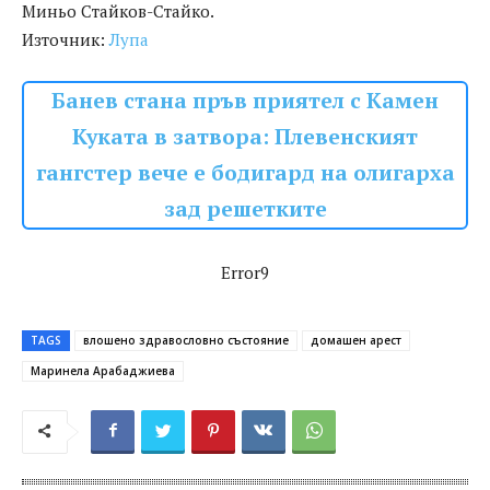
Миньо Стайков-Стайко.
Източник:
Лупа
Банев стана пръв приятел с Камен
Куката в затвора: Плевенският
гангстер вече е бодигард на олигарха
зад решетките
Error9
TAGS
влошено здравословно състояние
домашен арест
Маринела Арабаджиева