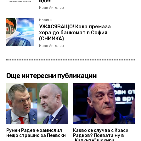
идея
Иван Ангелов
Новини
УЖАСЯВАЩО! Кола премаза
хора до банкомат в София
(СНИМКА)
Иван Ангелов
Още интересни публикации
Румен Радев е замислил
Какво се случва с Краси
нещо страшно за Пеевски
Радков? Появата му в
„Капките“ шокира