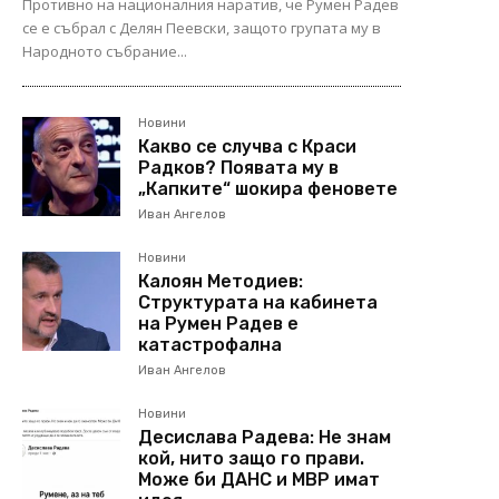
Противно на националния наратив, че Румен Радев
се е събрал с Делян Пеевски, защото групата му в
Народното събрание...
Новини
Какво се случва с Краси
Радков? Появата му в
„Капките“ шокира феновете
Иван Ангелов
Новини
Калоян Методиев:
Структурата на кабинета
на Румен Радев е
катастрофална
Иван Ангелов
Новини
Десислава Радева: Не знам
кой, нито защо го прави.
Може би ДАНС и МВР имат