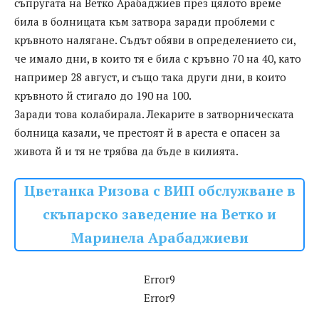
съпругата на Ветко Арабаджиев през цялото време
била в болницата към затвора заради проблеми с
кръвното налягане. Съдът обяви в определението си,
че имало дни, в които тя е била с кръвно 70 на 40, като
например 28 август, и също така други дни, в които
кръвното й стигало до 190 на 100.
Заради това колабирала. Лекарите в затворническата
болница казали, че престоят й в ареста е опасен за
живота й и тя не трябва да бъде в килията.
Цветанка Ризова с ВИП обслужване в
скъпарско заведение на Ветко и
Маринела Арабаджиеви
Error9
Error9