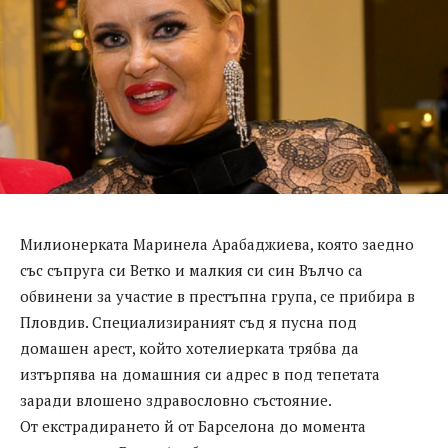
Милионерката Маринела Арабаджиева, която заедно
със съпруга си Ветко и малкия си син Вълчо са
обвинени за участие в престъпна група, се прибира в
Пловдив. Специализираният съд я пусна под
домашен арест, който хотелиерката трябва да
изтърпява на домашния си адрес в под тепетата
заради влошено здравословно състояние.
От екстрадирането й от Барселона до момента