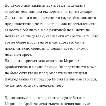
По делото при закрити врата беше изслушана
съдебно-медицинска експертиза на трима лекари.
Съдът посочи в определението си, че обоснованото
предположение, че тя е извършила престъплението,
за което е обвинена, не е разколебано и може да
повлияе на свидетели, излизайки от ареста. В същото
време обаче проблемите й със здравето били
изключително сериозни, поради което наложи
домашен арест.
На делото присъстваха децата на Маринела
Арабаджиева и нейни близки. Определението може
да бъде обжалвано пред Апелативния спецсъд.
Наблюдаващият прокурор Кирил Пейчинов съобщи,
че ще протестира определението.
Припомняме, че доскоро хотелиерите Ветко и
Маринела Арабаджиеви тънеха в невиждан лукс.