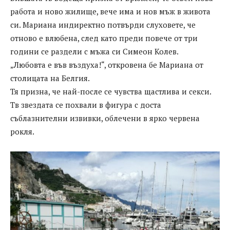
работа и ново жилище, вече има и нов мъж в живота
си. Мариана индиректно потвърди слуховете, че
отново е влюбена, след като преди повече от три
години се раздели с мъжа си Симеон Колев.
„Любовта е във въздуха!“, откровена бе Мариана от
столицата на Белгия.
Тя призна, че най-после се чувства щастлива и секси.
Тв звездата се похвали в фигура с доста
съблазнителни извивки, облечени в ярко червена
рокля.