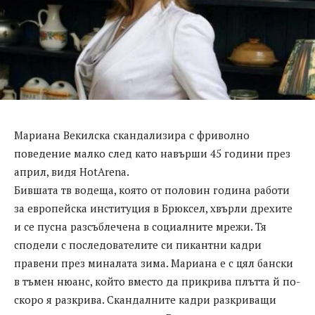
Мариана Векилска скандализира с фриволно
поведение малко след като навърши 45 години през
април, видя HotArena.
Бившата тв водеща, която от половин година работи
за европейска институция в Брюксел, хвърли дрехите
и се пусна разсъблечена в социалните мрежи. Тя
сподели с последователите си пикантни кадри
правени през миналата зима. Мариана е с цял бански
в тъмен нюанс, който вместо да прикрива плътта й по-
скоро я разкрива. Скандалните кадри разкриващи