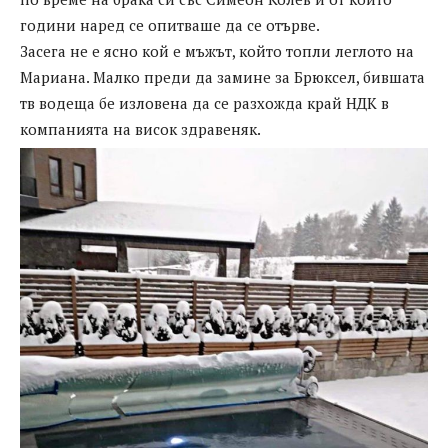
години наред се опитваше да се отърве.
Засега не е ясно кой е мъжът, който топли леглото на
Мариана. Малко преди да замине за Брюксел, бившата
тв водеща бе изловена да се разхожда край НДК в
компанията на висок здравеняк.