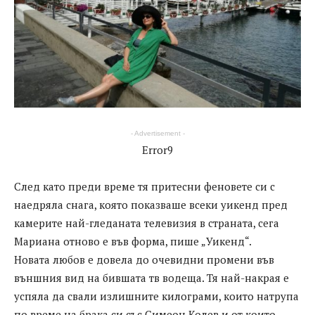
- Advertisement -
Error9
След като преди време тя притесни феновете си с
наедряла снага, която показваше всеки уикенд пред
камерите най-гледаната телевизия в страната, сега
Мариана отново е във форма, пише „Уикенд“.
Новата любов е довела до очевидни промени във
външния вид на бившата тв водеща. Тя най-накрая е
успяла да свали излишните килограми, които натрупа
по време на брака си със Симеон Колев и от които