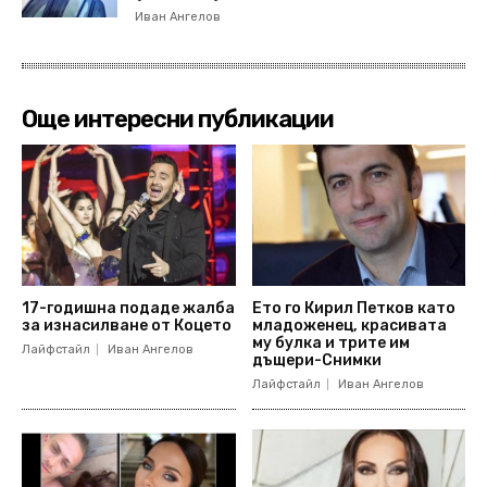
Иван Ангелов
Още интересни публикации
17-годишна подаде жалба
Ето го Кирил Петков като
за изнасилване от Коцето
младоженец, красивата
му булка и трите им
Лайфстайл
Иван Ангелов
дъщери-Снимки
Лайфстайл
Иван Ангелов