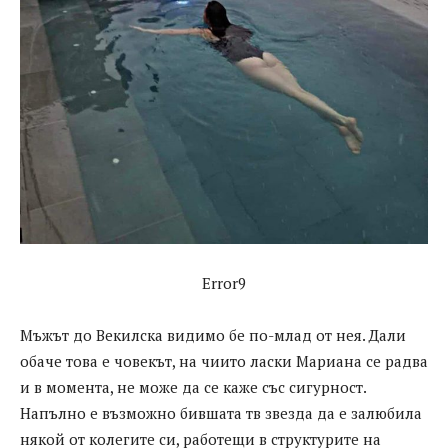
Error9
Мъжът до Векилска видимо бе по-млад от нея. Дали
обаче това е човекът, на чиито ласки Мариана се радва
и в момента, не може да се каже със сигурност.
Напълно е възможно бившата тв звезда да е залюбила
някой от колегите си, работещи в структурите на