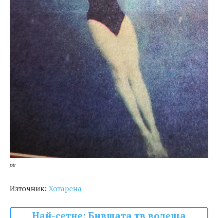
ptr
Източник:
Хотарена
Най-сетне: Бившата тв водеща