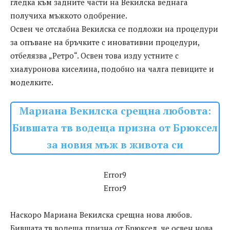
гледка към задните части на Векилска веднага
получиха мъжкото одобрение.
Освен че отслабна Векилска се подложи на процедури
за опъване на бръчките с иновативни процедури,
отбелязва „Ретро“. Освен това изду устните с
хиалуронова киселина, подобно на чалга певиците и
моделките.
Мариана Векилска срещна любовта:
Бившата тв водеща призна от Брюксел
за новия мъж в живота си
Error9
Error9
Наскоро Мариана Векилска срещна нова любов.
Бившата тв водеща призна от Брюксел, че освен нова