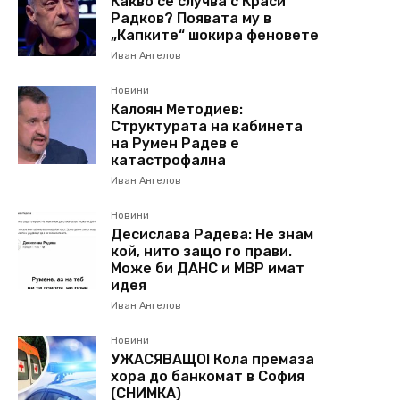
Какво се случва с Краси
Радков? Появата му в
„Капките“ шокира феновете
Иван Ангелов
Новини
Калоян Методиев:
Структурата на кабинета
на Румен Радев е
катастрофална
Иван Ангелов
Новини
Десислава Радева: Не знам
кой, нито защо го прави.
Може би ДАНС и МВР имат
идея
Иван Ангелов
Новини
УЖАСЯВАЩО! Кола премаза
хора до банкомат в София
(СНИМКА)