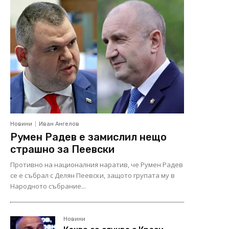
Новини
Иван Ангелов
Румен Радев е замислил нещо
страшно за Пеевски
Противно на националния наратив, че Румен Радев
се е събрал с Делян Пеевски, защото групата му в
Народното събрание...
Новини