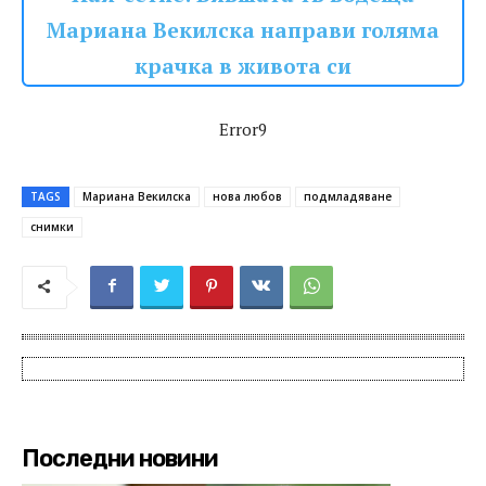
Мариана Векилска направи голяма
крачка в живота си
Error9
TAGS
Мариана Векилска
нова любов
подмладяване
снимки
Последни новини