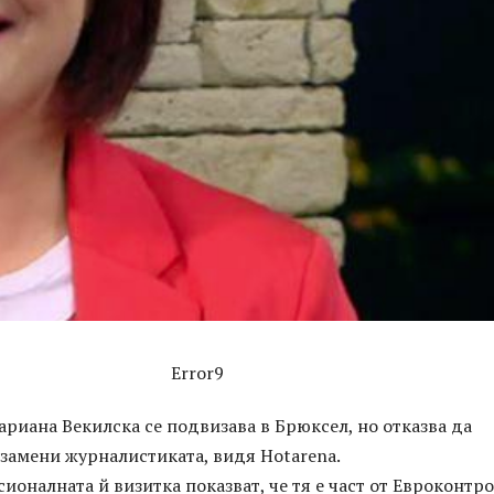
Error9
ариана Векилска се подвизава в Брюксел, но отказва да
 замени журналистиката, видя Hotarena.
ионалната й визитка показват, че тя е част от Евроконтро