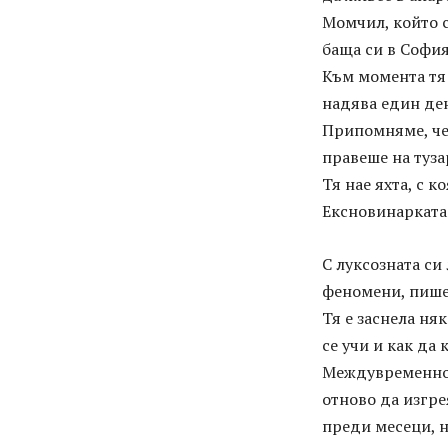
Момчил, който с
баща си в София
Към момента тя 
надява един ден
Припомняме, че
правеше на туза
Тя нае яхта, с к
Ексновинарката 
С луксозната с
феномени, пише
Тя е заснела ня
се учи и как да
Междувременно 
отново да изгре
преди месеци, н