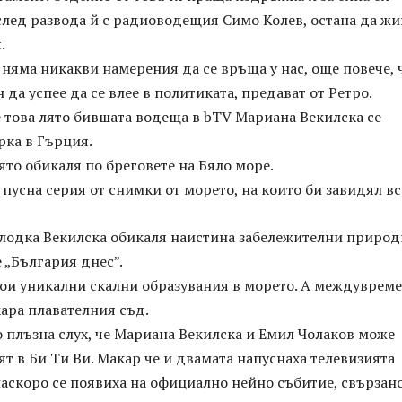
лед развода й с радиоводещия Симо Колев, остана да жи
.
няма никакви намерения да се връща у нас, още повече, ч
 да успее да се влее в политиката, предават от Ретро.
 това лято бившата водеща в bTV Мариана Векилска се
рка в Гърция.
оято обикаля по бреговете на Бяло море.
пусна серия от снимки от морето, на които би завидял вс
и лодка Векилска обикаля наистина забележителни приро
 „България днес”.
кои уникални скални образувания в морето. А междуврем
 кара плавателния съд.
плъзна слух, че Мариана Векилска и Емил Чолаков може
ят в Би Ти Ви. Макар че и двамата напуснаха телевизията
аскоро се появиха на официално нейно събитие, свързано