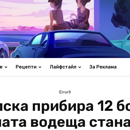
е
Рецепти
Лайфстайл
За Реклама
Error9
ска прибира 12 бо
ата водеща стана