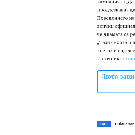
кампанията „Да 
продължават да
Поведението на 
всички официал
че двамата са р
„Тази събота и 
което си вадеше
Източник:
хота
Люта зави
TAGS
12 бона зап