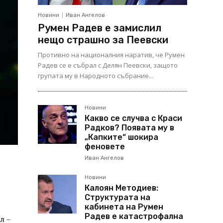
Новини
Иван Ангелов
Румен Радев е замислил
нещо страшно за Пеевски
Противно на националния наратив, че Румен
Радев се е събрал с Делян Пеевски, защото
групата му в Народното събрание...
Новини
Какво се случва с Краси
Радков? Появата му в
„Капките“ шокира
феновете
Иван Ангелов
Новини
Калоян Методиев:
Структурата на
кабинета на Румен
Радев е катастрофална
л –