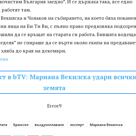
изчистим България заедно”. И се държаха така, все едно
 работят там.
Векилска и Чолаков на събирането, на което бяха покане
ни лица на Би Ти Ви, с пълно право предизвика подозрен
ешили да се връщат на старата си работа. Бившата водеща
неделя” не спираше да се върти около екипа на предаванет
 хляба до края на декември.
рена
ст в bTV: Мариана Векилска удари всички
земята
Error9
лата
Брюксел
въздухоплаване
експерт
Мариана Векилска