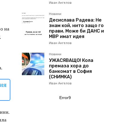
Иван Ангелов
Новини
Десислава Радева: Не
знам кой, нито защо го
о на
прави. Може би ДАНС и
д
МВР имат идея
Иван Ангелов
Новини
УЖАСЯВАЩО! Кола
премаза хора до
.
банкомат в София
(СНИМКА)
ия
Иван Ангелов
Error9
дини.
яла