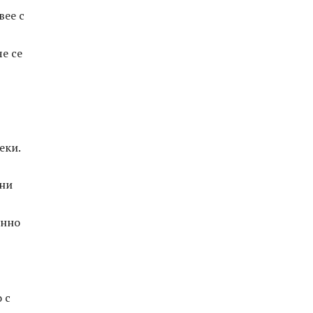
вее с
е се
еки.
дни
енно
 с