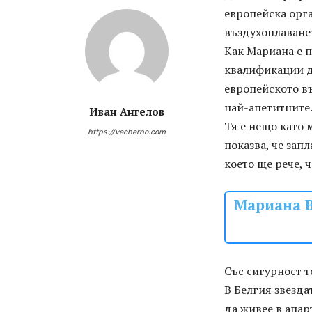
европейска орга
въздухоплаване
Как Мариана е 
квалификации да
европейското въ
най-апетитните
Иван Ангелов
Тя е нещо като 
https://vecherno.com
показва, че запл
което ще рече, 
Мариана В
Със сигурност то
В Белгия звезда
да живее в апар