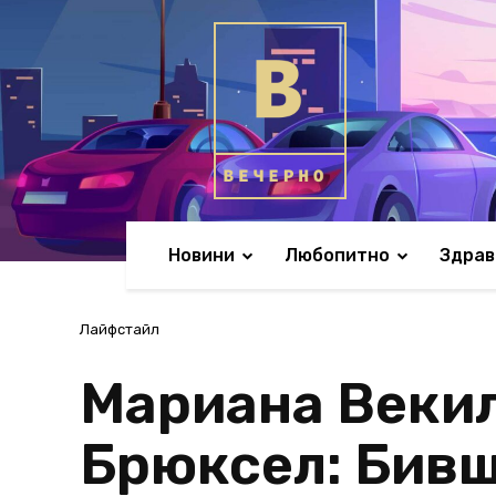
Новини
Любопитно
Здрав
Лайфстайл
Мариана Векил
Брюксел: Бивш