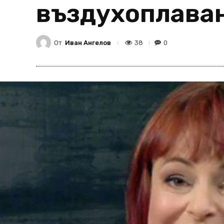
въздухоплава
От
Иван Ангелов
38
0