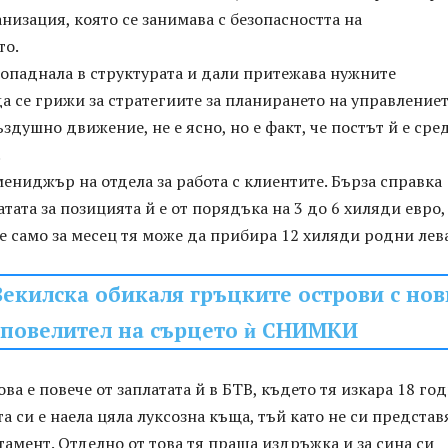
низация, която се занимава с безопасността на
то.
попаднала в структурата и дали притежава нужните
 се грижи за стратегиите за планирането на управлениет
здушно движение, не е ясно, но е факт, че постът й е сре
.
мениджър на отдела за работа с клиентите. Бърза справка
атата за позицията й е от порядъка на 3 до 6 хиляди евро,
че само за месец тя може да прибира 12 хиляди родни лева
екилска обикаля гръцките острови с нов
повелител на сърцето ѝ СНИМКИ
ва е повече от заплатата й в БТВ, където тя изкара 18 го
та си е наела цяла луксозна къща, тъй като не си представ
тамент. Отделно от това тя праща издръжка и за сина си