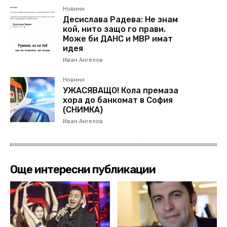
Новини
Десислава Радева: Не знам
кой, нито защо го прави.
Може би ДАНС и МВР имат
идея
Иван Ангелов
Новини
УЖАСЯВАЩО! Кола премаза
хора до банкомат в София
(СНИМКА)
Иван Ангелов
Още интересни публикации