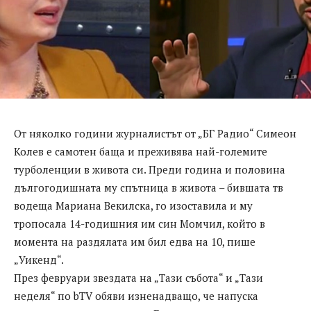
От няколко години журналистът от „БГ Радио“ Симеон
Колев е самотен баща и преживява най-големите
турболенции в живота си. Преди година и половина
дългогодишната му спътница в живота – бившата тв
водеща Мариана Векилска, го изоставила и му
тропосала 14-годишния им син Момчил, който в
момента на раздялата им бил едва на 10, пише
„Уикенд“.
През февруари звездата на „Тази събота“ и „Тази
неделя“ по bTV обяви изненадващо, че напуска