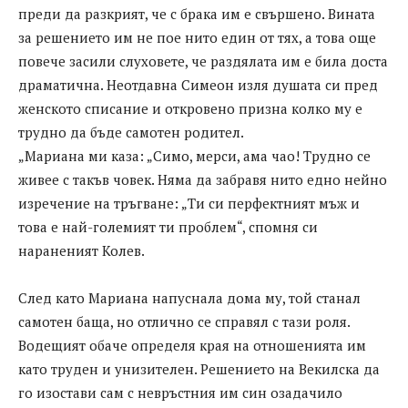
преди да разкрият, че с брака им е свършено. Вината
за решението им не пое нито един от тях, а това още
повече засили слуховете, че раздялата им е била доста
драматична. Неотдавна Симеон изля душата си пред
женското списание и откровено призна колко му е
трудно да бъде самотен родител.
„Мариана ми каза: „Симо, мерси, ама чао! Трудно се
живее с такъв човек. Няма да забравя нито едно нейно
изречение на тръгване: „Ти си перфектният мъж и
това е най-големият ти проблем“, спомня си
нараненият Колев.
След като Мариана напуснала дома му, той станал
самотен баща, но отлично се справял с тази роля.
Водещият обаче определя края на отношенията им
като труден и унизителен. Решението на Векилска да
го изостави сам с невръстния им син озадачило