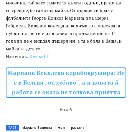
мнозина, тъй като самата тя дълги години, преди да
го срещне, бе самотна майка. От първия си брак с
футболиста Георги Донков Мариана има щерка
Габриела. Бившата водеща неведнъж го е упреквала
публично, че ги е изоставил, в продължение на 14
години не е виждал дъщеря им, а тя е била и баща, и
майка за детето.
Източник:
КлюкиБГ
Мариана Векилска корабокрушира: Не
е в Белгия „от хубаво“, а и новата й
работа се оказа не толкова приятна
Error9
TAGS
Мариана Векилска
мъж
раздяла