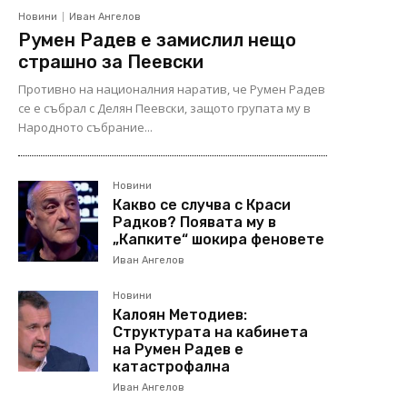
Новини
Иван Ангелов
Румен Радев е замислил нещо
страшно за Пеевски
Противно на националния наратив, че Румен Радев
се е събрал с Делян Пеевски, защото групата му в
Народното събрание...
Новини
Какво се случва с Краси
Радков? Появата му в
„Капките“ шокира феновете
Иван Ангелов
Новини
Калоян Методиев:
Структурата на кабинета
на Румен Радев е
катастрофална
Иван Ангелов