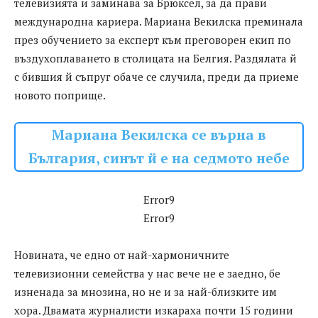
телевизията и заминава за Брюксел, за да прави
международна кариера. Мариана Векилска преминала
през обучението за експерт към преговорен екип по
въздухоплаването в столицата на Белгия. Раздялата й
с бившия й съпруг обаче се случила, преди да приеме
новото поприще.
Мариана Векилска се върна в
България, синът й е на седмото небе
Error9
Error9
Новината, че едно от най-хармоничните
телевизионни семейства у нас вече не е заедно, бе
изненада за мнозина, но не и за най-близките им
хора. Двамата журналисти изкараха почти 15 години