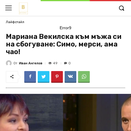
Лайфстайл
Error9
Мариана Векилска към мъжа си
на сбогуване: Симо, мерси, ама
чао!
От
Иван Ангелов
49
0