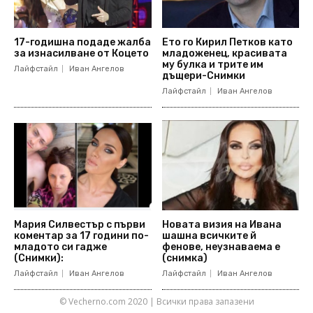
17-годишна подаде жалба
Ето го Кирил Петков като
за изнасилване от Коцето
младоженец, красивата
му булка и трите им
Лайфстайл
Иван Ангелов
дъщери-Снимки
Лайфстайл
Иван Ангелов
Мария Силвестър с първи
Новата визия на Ивана
коментар за 17 години по-
шашна всичките й
младото си гадже
фенове, неузнаваема е
(Снимки):
(снимка)
Лайфстайл
Иван Ангелов
Лайфстайл
Иван Ангелов
© Vecherno.com 2020 | Всички права запазени