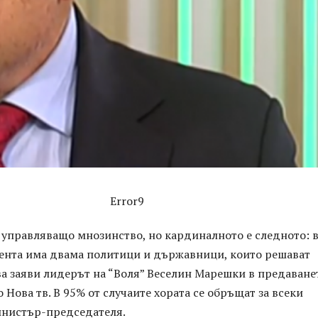
Error9
 управляващо мнозинство, но кардиналното е следното: 
ента има двама политици и държавници, които решават
а заяви лидерът на “Воля” Веселин Марешки в предаване
 Нова тв. В 95% от случаите хората се обръщат за всеки
нистър-председателя.