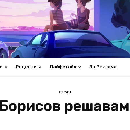
е
Рецепти
Лайфстайл
За Реклама
Error9
 Борисов решава