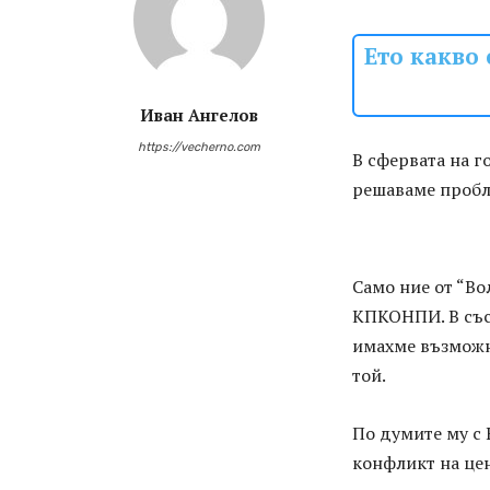
Ето какво
Иван Ангелов
https://vecherno.com
В сфервата на г
решаваме пробл
Само ние от “Во
КПКОНПИ. В със
имахме възможн
той.
По думите му с 
конфликт на це