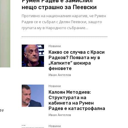
Румен Радев е замислил
нещо страшно за Пеевски
Противно на националния наратив, че Румен
Радев се е събрал с Делян Пеевски, защото
групата му в Народното събрание...
Новини
Какво се случва с Краси
Радков? Появата му в
„Капките“ шокира
феновете
Иван Ангелов
Новини
Калоян Методиев:
в
Структурата на
кабинета на Румен
Радев е катастрофална
те
Иван Ангелов
Новини