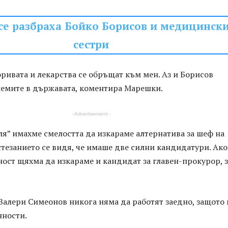
 се разбраха Бойко Борисов и медицинск
сестри
оривата и лекарства се обръщат към мен. Аз и Борисов
емите в държавата, коментира Марешки.
- Advertisement -
ля” имахме смелостта да изкараме алтернатива за шеф на
тезанието се видя, че имаше две силни кандидатури. Ако
ост щяхма да изкараме и кандидат за главен-прокурор, 
Валери Симеонов никога няма да работят заедно, защото
нности.