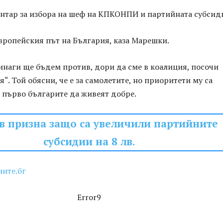
нтар за избора на шеф на КПКОНПИ и партийната субсид
вропейския път на България, каза Марешки.
инаги ще бъдем против, дори да сме в коалиция, посочи
я“. Той обясни, че е за самолетите, но приоритети му са
 първо българите да живеят добре.
в призна защо са увеличили партийните
субсидии на 8 лв.
ните.бг
Error9