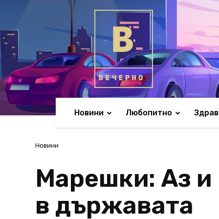
Новини
Любопитно
Здрав
Новини
Марешки: Аз и
в държавата