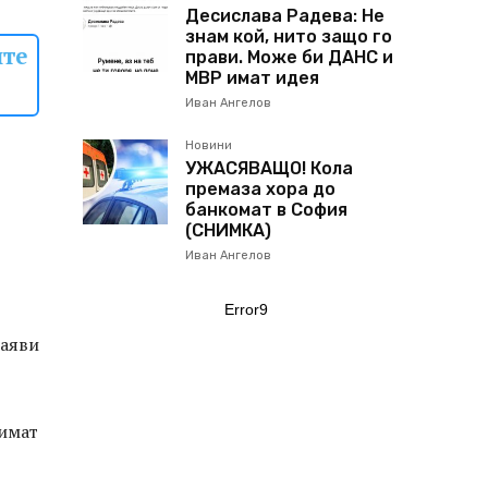
Десислава Радева: Не
знам кой, нито защо го
ите
прави. Може би ДАНС и
МВР имат идея
Иван Ангелов
Новини
УЖАСЯВАЩО! Кола
премаза хора до
банкомат в София
(СНИМКА)
Иван Ангелов
Error9
заяви
 имат