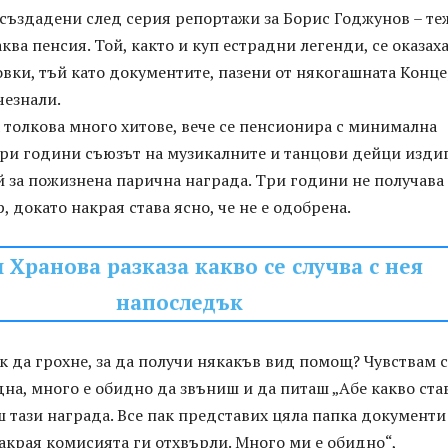
 създадени след серия репортажи за Борис Годжунов – те
ква пенсия. Той, както и куп естрадни легенди, се оказаха
вки, тъй като документите, пазени от някогашната Конц
чезнали.
 толкова много хитове, вече се пенсионира с минимална
три години съюзът на музикалните и танцови дейци изди
 за пожизнена парична награда. Три години не получава
, докато накрая става ясно, че не е одобрена.
 Хранова разказа какво се случва с нея
напоследък
к да грохне, за да получи някакъв вид помощ? Чувствам с
на, много е обидно да звъниш и да питаш „Абе какво став
 тази награда. Все пак представих цяла папка документи
накрая комисията ги отхвърли. Много ми е обидно“,