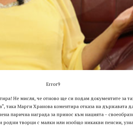
Error9
тира! Не мисля, че отново ще си подам документите за та
“, така Марги Хранова коментира отказа на държавата д
ена парична награда за принос към нацията – своеобраз
и родни творци с малки или изобщо никакви пенсии, узн