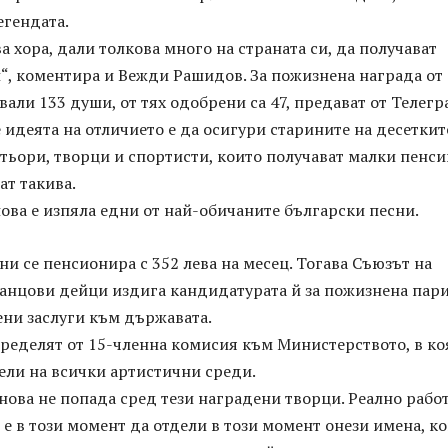
егендата.
а хора, дали толкова много на страната си, да получават
“, коментира и Вежди Рашидов. За пожизнена награда от
вали 133 души, от тях одобрени са 47, предават от Телегр
идеята на отличието е да осигури старините на десеткит
тьори, творци и спортисти, които получават малки пенси
ат такива.
ва е изпяла едни от най-обичаните български песни.
и се пенсионира с 352 лева на месец. Тогава Съюзът на
танцови дейци издига кандидатурата й за пожизнена пар
ени заслуги към държавата.
пределят от 15-членна комисия към Министерството, в ко
ели на всички артистични среди.
ова не попада сред тези наградени творци. Реално рабо
 е в този момент да отдели в този момент онези имена, к