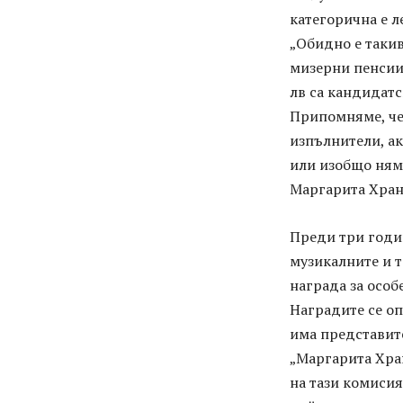
категорична е л
„Обидно е такив
мизерни пенсии
лв са кандидатс
Припомняме, че 
изпълнители, ак
или изобщо ням
Маргарита Храно
Преди три годин
музикалните и 
награда за особ
Наградите се о
има представит
„Маргарита Хран
на тази комисия