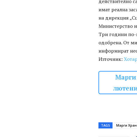
действително са
имат реална зас
на дирекция „С
Министерство на
Три години по-к
одобрена. От ми
информират не
Източник:
Хота
Марги 
лютени
TAGS
Марги Хран