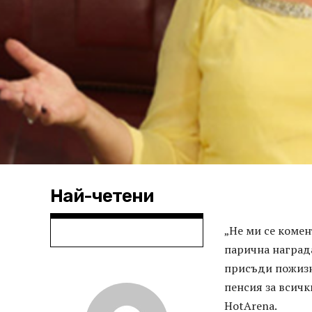
Най-четени
„Не ми се комен
парична награда
присъди пожизн
пенсия за всичк
HotArena.