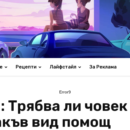
е
Рецепти
Лайфстайл
За Реклама
Error9
 Трябва ли човек 
акъв вид помощ