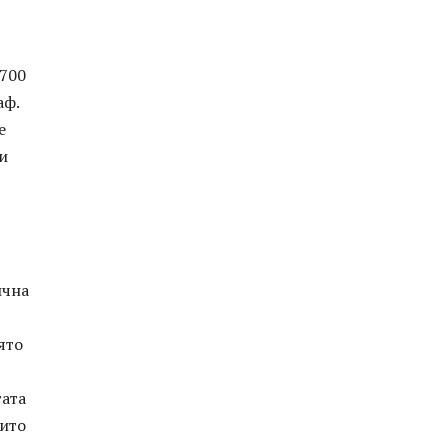
 700
аф.
е
и
ична
ято
тата
оито