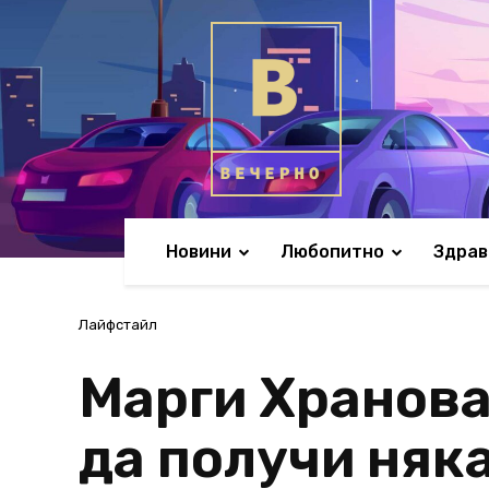
Новини
Любопитно
Здрав
Лайфстайл
Марги Хранова:
да получи няк