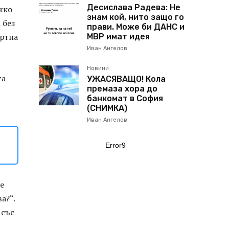
Десислава Радева: Не
жко
знам кой, нито защо го
 без
прави. Може би ДАНС и
ертна
МВР имат идея
Иван Ангелов
Новини
га
УЖАСЯВАЩО! Кола
премаза хора до
банкомат в София
(СНИМКА)
Иван Ангелов
Error9
е
а?“.
 със