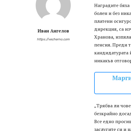
Наградите бяха
болен и без ника
платени осигуро
дирекция, са из
Иван Ангелов
Хранова, изпяла
https://vecherno.com
пенсия. Преди 
кандидатурата й
никакъв отговор
Марги
„Трябва ли чове
безкрайно досад
Все едно просиш
заслугите си и 