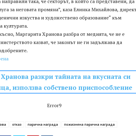
 направили така, че секторът, в който са представени, да
луга за неговата промяна”, каза Елинка Михайлова, дирек
ценични изкуства и художествено образование“ към
 културата.
ъсно, Маргарита Хранова разбра от медията, че не е
нистерството казват, че законът не ги задължава да
одобрените.
рена
Хранова разкри тайната на вкусната си
ца, използва собствено приспособление
Error9
ова
отказ
парична награда
пожизнена парична награда