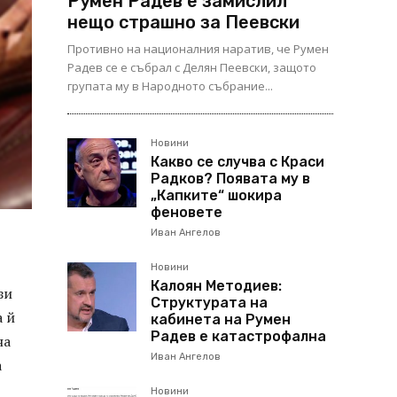
Румен Радев е замислил
нещо страшно за Пеевски
Противно на националния наратив, че Румен
Радев се е събрал с Делян Пеевски, защото
групата му в Народното събрание...
Новини
Какво се случва с Краси
Радков? Появата му в
„Капките“ шокира
феновете
Иван Ангелов
Новини
Калоян Методиев:
зи
Структурата на
а й
кабинета на Румен
Радев е катастрофална
на
Иван Ангелов
а
Новини