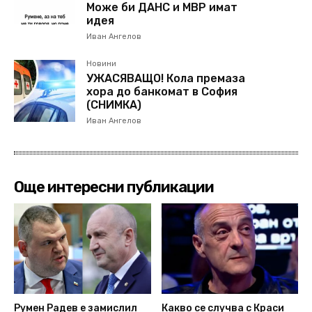
Може би ДАНС и МВР имат
идея
Иван Ангелов
Новини
УЖАСЯВАЩО! Кола премаза
хора до банкомат в София
(СНИМКА)
Иван Ангелов
Още интересни публикации
Румен Радев е замислил
Какво се случва с Краси