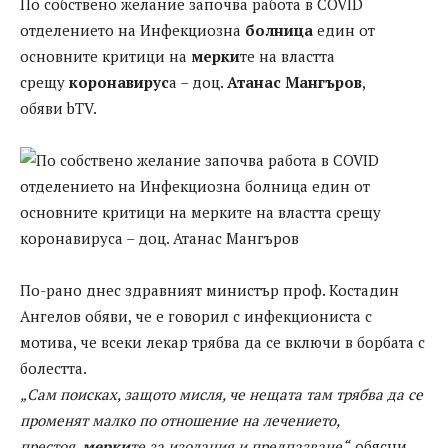
По собствено желание започва работа в COVID
отделението на Инфекциозна
болница
един от
основните критици на
мерки
те на властта
срещу
коронавирус
а – доц.
Атанас Мангъров
,
обяви bTV.
По-рано днес здравният министър проф. Костадин
Ангелов обяви, че е говорил с инфекциониста с
мотива, че всеки лекар трябва да се включи в борбата с
болестта.
„Сам поисках, защото мисля, че нещата там трябва да се
променят малко по отношение на лечението,
престоя,
мерки
те за изолация и предпазване“,
обясни