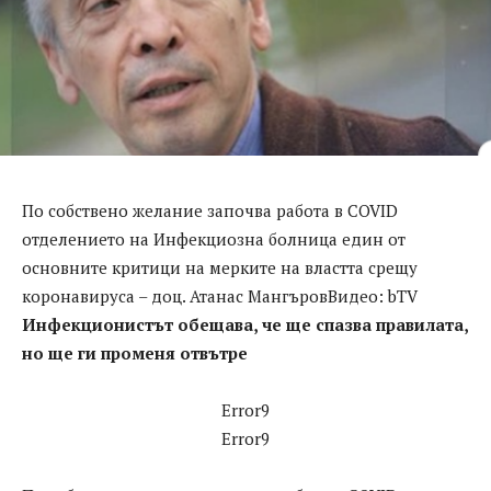
По собствено желание започва работа в COVID
отделението на Инфекциозна болница един от
основните критици на мерките на властта срещу
коронавируса – доц. Атанас Мангъров
Видео: bTV
Инфекционистът обещава, че ще спазва правилата,
но ще ги променя отвътре
Error9
Error9