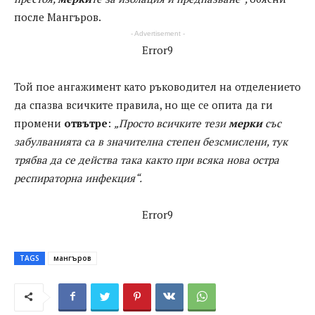
после Мангъров.
- Advertisement -
Error9
Той пое ангажимент като ръководител на отделението
да спазва всичките правила, но ще се опита да ги
промени
отвътре
:
„Просто всичките тези
мерки
със
забулванията са в значителна степен безсмислени, тук
трябва да се действа така както при всяка нова остра
респираторна инфекция“.
Error9
TAGS
мангъров