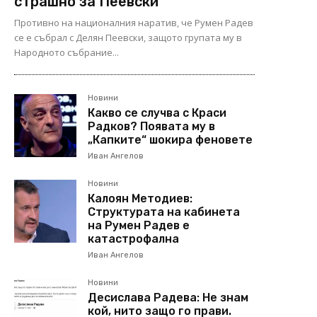
страшно за Пеевски
Противно на националния наратив, че Румен Радев
се е събрал с Делян Пеевски, защото групата му в
Народното събрание...
Новини
Какво се случва с Краси
Радков? Появата му в
„Капките“ шокира феновете
Иван Ангелов
Новини
Калоян Методиев:
Структурата на кабинета
на Румен Радев е
катастрофална
Иван Ангелов
Новини
Десислава Радева: Не знам
кой, нито защо го прави.